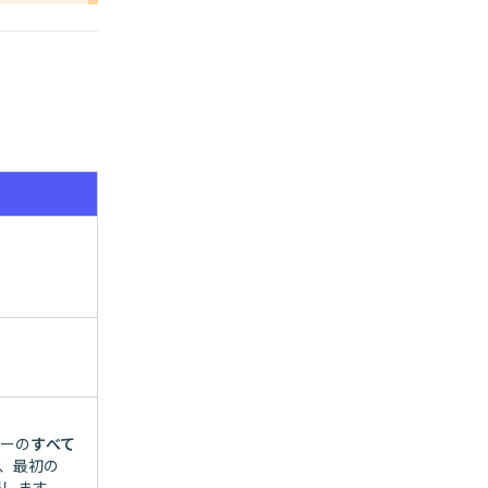
ターの
すべて
、最初の
得します。