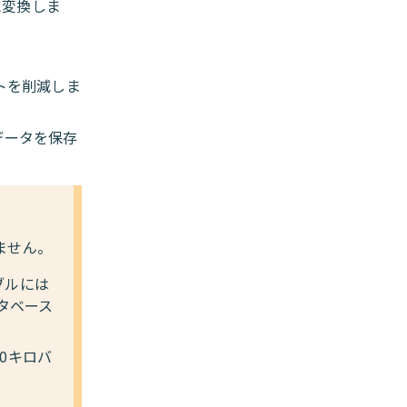
に変換しま
トを削減しま
データを保存
ません。
ブルには
タベース
10キロバ