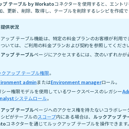
 テーブル by Workato
コネクターを使用すると、エントリ
加、更新、削除、取得し、テーブルを削除するレシピを作成で
の提供状況
クアップ テーブル機能は、特定の料金プランのお客様が利用で
については、ご利用の料金プランおよび契約を参照してくださ
アップ テーブル
ページにアクセスするには、次のいずれかが
ックアップ テーブル権限
。
vironment admin
または
Environment manager
ロール。
ガシー権限モデルを使用しているワークスペースのレガシー
Ad
nalyst
システムロール
。
アップ テーブル
ページへのアクセス権を持たないコラボレー
レシピがテーブルの
スコープ
内にある場合は、
ルックアップ テー
ato
コネクターを通じてルックアップ テーブルを操作できます