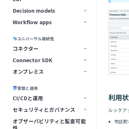
ナレッジベースとスキルの比
Workato Genieコネクターから
Gmail
スの比較
Microsoft Copilot
データ変換と処理
抽出
ナレッジを保存
MCPサーバースキル
Business approvalsで承認リクエ
較
移行
Decision models
APIエンドポイント
データ変換
アクション
ファイルサーバー
コネクション設定
APIプロキシコレクション
増分ロード
権限
メッセージを公開
ファイル転送を設定
Gong
ストを作成
ナレッジベースとデータベー
エラーおよび例外処理
カスタム抽出
ユーザー確認
コネクターFAQ
Workflow apps
APIガバナンス
データパイプライン
トリガー
Decision modelの設定
APIレシピコレクション
APIレシピエンドポイント
変換手法
トピックのナビゲーション
メッセージのバッチを公開
ドキュメントを処理
エラー処理と再試行
SFTPエンドポイントをセットア
スのベストプラクティス
Google Calendar
エージェントオーケストレーシ
セキュリティとコンプライアンス
レプリケーションパイプライン
ップ
スキルバージョン管理
APIセキュリティ
データオーケストレーションの制
アクション
モデルフィールド
主要コンポーネント
ョン
SOAP APIレシピコレクション
APIプロキシエンドポイント
APIアクセスポリシー
構築済み変換
データパイプラインの概念
新規トピックの作成
ドキュメントを分類
アラートと監視
バケット内の新規トランザクシ
ナレッジベースレシピ
APIレシピ
Google Contacts
ユニバーサル接続性
限
スケーラビリティとパフォーマン
抽出頻度の設定
SFTPアカウントを作成
ョン
ナレッジベースとスキルの比較
ライブラリ
デシジョンテーブル
ユースケース例
Genieをテスト
AIゲートウェイコレクション
エンドポイント管理
レシピOps
APIアクセス
カスタムコード
データパイプラインの設定
トピックスキーマ
データ形式を変換
ナレッジベースとスキルの比
APIレシピを作成
APIプロキシエンドポイントを
ス
コネクター
Google Directory End User
Change Data Capture
サーバーアクティビティログ
較
設定
API開発者ポータル
Decision Modelsコネクター
管理
コレクションを編集
テスト
レシピバージョン管理
認証
SQLベースの変換
データパイプラインの監視と管
リテンション期間
レコードの作成
CRMアプリ
新規APIリクエストトリガー
エンドポイントの有効化/無効
API同時実行しきい値超過トリ
新しいAPIクライアントを作成
Amazon S3を設定
監視と分析
Connector SDK
アプリコネクター
Google Docs
理
APIプロキシ変換の適用
化
ガー
設定
ビルダーエクスペリエンス
設定を構成
キャッシュ
開発者ポータルの設定
SQL Transformations
トピックのリセット
ラベルを生成
翻訳アプリ
権限
APIリクエストに応答アクショ
新しいアプリケーションを作
Auth Token
Asanaを設定
ユーザーとロールの管理
オンプレミス
ユニバーサルコネクター
プラットフォームクイックス
Google Drive
Active Directory
レシピ内のパイプライントリガ
ン
パステンプレート化
APIポリシークォータ違反トリ
成
タート
APIの呼び出し
アプリのユーザーエクスペリ
未認証コレクション
FAQ
開発者ポータルへのアクセス
カスタムドメイン
SQLコレクション by Workato
メッセージプレビュー
レコードを取得
アプリディレクトリ
はじめに
OAuth 2.0
カスタムドメイン
コネクター概要
Azure Blob Storageを設定
カスタムコードサポート
ー
ガー
コミュニティコネクター
オンプレミスグループ
Google Meet
Adobe Commerce Magento
A2A Protocol
コネクション設定
エンス
APIレシピエンドポイントを設
エンドポイントパスのガイド
新しいアクセスプロファイル
管理と運用
ハウツーガイド
テストコードタブ
API platformの制限
Postmanに同期
カスタム認可
JSON Transformations by
新規メッセージトリガー
レコードの検索
アプリユーザーとグループの管
アプリ設定
JSON Web Token
JITユーザー設定
データソースをセットアップ
SQL Collection制限
BambooHRを設定
Workflow appの作成
再利用可能なコンポーネント
同期タイプと実行
定
ライン
APIポリシーレート制限違反ト
を作成
コネクターを提供
オンプレミスエージェント
Google Sheets
Adobe Experience Manager
GraphQL
Aconex
グループを作成
トリガー
コネクション設定
コネクション設定
利用
CI/CDと運用
Workflow appsの制限
Workato
理
招待と認証
リガー
SDKリファレンス
バージョン管理
最初のコネクターを構築
OpenAPI仕様のダウンロード
Truststore
新規メッセージバッチトリガー
検証済みユーザーアクセス
OpenID Connect
AvroおよびParquetファイルを
Confluenceを設定
既存のプロジェクトから
セットアップとアクセス
JWT Workatoクレーム
バージョン管理とデプロイメント
データパイプラインのトラブル
SOAP APIウォークスルー
カスタム検証
コネクター制限
オンプレミスコネクション
Google Slides
ADP Workforce Now
HTTP
Airwallex
グループステータス
エージェントを追加
アクション
コネクション設定
タスクを再開
コネクション設定
コネクション設定
新規エントリ
セキュリティとガバナンス
ルックア
FAQ
Environment
SQLコレクション by Workato
ポータル設定
Workflow apps portalホームペー
変換
JSONデータを変換
Workflow appを作成
シューティング
APIリクエストタイムアウトト
CLI
コネクターを共有
OpenAPI仕様によるコネクタ
コネクターキーリファレン
FAQ
APIパスプレフィックス
メッセージ公開アクション
ページ
OAuth 2.0トークンイントロス
Coupaを設定
アプリインターフェイスを
JWTペイロードクレームを
ジ
パフォーマンス
DCRを使用したAPIクライアン
OPA Smart Shunt
Highspot
AI by Workato
OData
Amazon Textract
設定
エージェントを実行
概要
コネクション設定
ユースケース
アクション
HTTPコネクタとConnector
トリガー
前提条件
Windowsパッケージ
新規/更新済みエントリ
ユーザーを検索
リガー
の生成
ス
オブザーバビリティと監査可能
市区町
トラブルシューティング
レシピライフサイクルマネジ
セキュリティコンプライアン
SAML認証
概要
ペクション
クエリをセットアップ
設定
抽出
トの作成
Connector SDKの制限
Connector SDKのFAQ
はじめに
SDK
API同時実行
メッセージのバッチを公開アク
ページコンポーネント
Databricksを設定
ページテンプレート
性
メント
スフレームワーク
アプリケーションページ