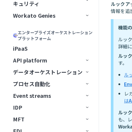
ール
MCPサーバーをAIモデル組織
ChatGPT
Formulaを記述
キュリティ
ルックアップ
MCPアプリの管理
サードパーティサーバーへのプ
Canva
認証
に公開
大規模アクションモデル
Genieの使用開始
AIモデルとジョブ説明
情報を追
MCPサーバーをローカルで実行
ロキシ
Claude
説明を生成
Workato Genies
セキュリティ
MCPアプリDevelopment
Confluence
承認
ChatGPT
マルチモーダル入力と出力
ユースケース
チャットインターフェイス
スコープと設計
MCPクライアントの操作
オブザーバビリティ
カーソル
機能
Genieガバナンス
IT
MCPサーバー設計のベストプラ
Databricks Data Explorer
MCPアクセス方法
MCP検証済みユーザーアク
Claude
エージェントメモリ
ユーザーとアクセスの管理
ガードレール
はじめてのGenieを作成する
ナレッジベースをConfluenceに
チャネルサポート
Genieのスコープを計画する
エンタープライズオーケストレーション
Developer APIおよびEmbedded API
クティス
ガバナンス
MCPクライアントとしてのGenie
MCPサーバーログを表示
Microsoft Copilot
セス
プラットフォーム
ルッ
検証済みユーザーアクセス
営業
接続
ユーザーIDを確立
EDI Genie
Discord
トラフィック管理
MCP
カーソル
Decision modelsおよびエージェン
Genieの操作
ナレッジベース
検証済みユーザーアクセス
Slack
プロンプト攻撃
Genie設計パターン
職務記述書を作成
チャネルサポートオプショ
詳細
MCPツール設計のベストプラク
MCPサーバーのアクセスと設定
MCP検証済みユーザーアク
iPaaS
ト
データ
GenieチャットからSlackメッセ
動作の操作
IT Support Genie
CPQ Genie
機能
ン
Docusign
ユースケース
ティス
Microsoft Copilot
セス設定
ルック
コネクター
スキル
ロールベースアクセス
Overviewページ
Microsoft Teams
有害なコンテンツ
ナレッジベース設計のベスト
複数ステップを含むGenieワー
AIモデルを追加
ージを送信
MCPサーバー制限を設定
API platform
す。
エージェント間通信
PII匿名化パターン
License Genie
Rep Genie
プラクティス
クフローの設計
仕組み
機能
チャネルモード
Dropbox
トラブルシューティング
LLMでGitHub課題を作成
Agent Studioの制限
Conversationsページ
Enterprise Contextコネクター
Workato GO
PII検出
データベースのスキル設計
チャットインターフェイスを
経費GenieでCoupa経費を検証
GenieにMCPサーバースキルを追
データオーケストレーション
API監視と分析
ル
Genie会話の可観測性
ナレッジベース管理
追加
EDI Genieのセットアップ
仕組み
機能
チャネル認証
ElevenLabs
FAQ
加
LLMでSnowflakeデータを分析
トラブルシューティング
アプリイベントを作成
Workato Genieコネクター
Headless API
不適切表現フィルター
スキル設計のベストプラクテ
制限
Telegramでパーソナルアシスタ
プロセス自動化
En
ベストプラクティス
コンセプト
ダッシュボード
スキル
データ取り込み
ィス
ナレッジベースを作成
EDI Genieの使用
IT Support Genieのセットアッ
仕組み
チャンネル応答を有効化
Excel
ントGenieを構築
MCPサーバーAIモデル構成
FAQ
高度なファイルおよびデータ分
Workato Skill connector
算術エラー
カスタム単語フィルター
ドキュメントを削除
タスクをGenieに割り当て
カスタムインターフェース
レ
プ
Event streams
APIゲートウェイ
データソース
エンタープライズ全体の接続性
APIログ
FAQ
データベースのスキル設計
析
ナレッジベースドキュメント
スキルプロンプト
スキルを作成
License Genieのセットアップ
APIのチュートリアル
Freshdesk
は
A
調達Genieで発注書を処理
ChatGPT
Microsoft Teamsエラー
拒否トピック
ドキュメントを一覧表示
タスクをユーザーに割り当て
ワークフロートリガーを開始
の準備
IT Support Genieの使用
IDP
Edge Gateway
送信先
イベント駆動型自動化
Workato Event streams
サポートされているデータソー
スキル設計のベストプラクティ
ファイルと画像をアップロード
MCPサーバースキル
ファイルと画像をアップロー
（リアルタイム）
カスタムチャットUIの構築
GitHub
ルック
Decision modelを使用してエー
Claude
Genie呼び出しエラー
ス
ドキュメントを検索
承認リクエストを作成
ス
検索プロンプティング
ド
MFT
も、
AIゲートウェイ
データの抽出
ワークフローオーケストレーショ
Event streams公開API
信頼度スコア
ジェント間でリクエストをルー
サポートされている宛先
使用方法
Workato GO用のアクションボー
ユーザー確認
レスポンスを返すアクション
トラブルシューティング
GitLab Explorer
カーソル
Work
ン
ティング
データソースを接続
ドキュメントをアップサート
ビジネスイベントを送信
スキルプロンプト
ドを作成
ナレッジベースとデータベー
高度な機能を追加
EDI
APIコレクション
データの読み込み
Event streamsの制限
IDP by Workatoの制限事項
フローを転送
宛先に接続
イベント（トリガー）ベースの
ユースケース例
メッセージを消費