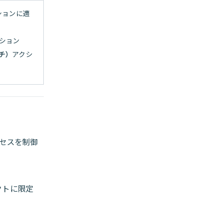
ションに適
ション
チ）
アクシ
セスを制御
クトに限定