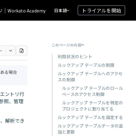
トライアルを開始
日本語
ジ
Workato Academy
このページの内容
ー
利用状況のヒント
ルックアップ テーブルの制限
ある場合
ルックアップ テーブルへのアクセ
スの制御
ルックアップ テーブルのロール
たエントリ行
ベースのアクセス制御
参照、管理
ルックアップ テーブルを特定の
プロジェクトに割り当てる
ルックアップ テーブルを設定する
新、解析でき
ルックアップ テーブルデータの追
加と更新