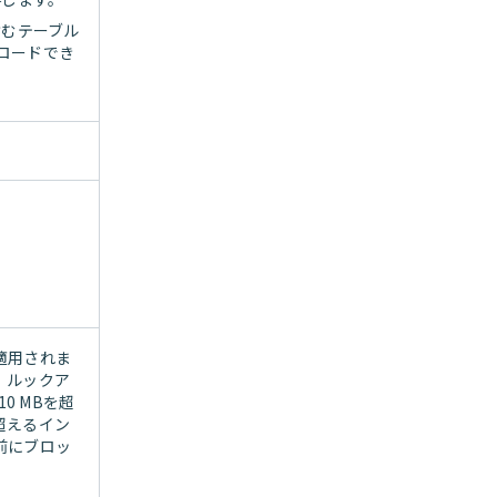
含むテーブル
ンロードでき
適用されま
、ルックア
10 MBを超
超えるイン
前にブロッ