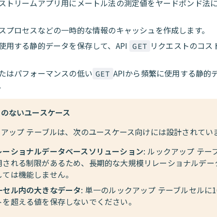
ストリームアプリ用にメートル法の測定値をヤードポンド法
スプロセスなどの一時的な情報のキャッシュを作成します。
使用する静的データを保存して、API
リクエストのコス
GET
たはパフォーマンスの低い
APIから頻繁に使用する静的
GET
。
性のないユースケース
クアップ テーブルは、次のユースケース向けには設計されてい
レーショナルデータベースソリューション
: ルックアップ テー
用される制限があるため、長期的な大規模リレーショナルデー
しては機能しません。
一セル内の大きなデータ
: 単一のルックアップ テーブルセルに
トを超える値を保存しないでください。