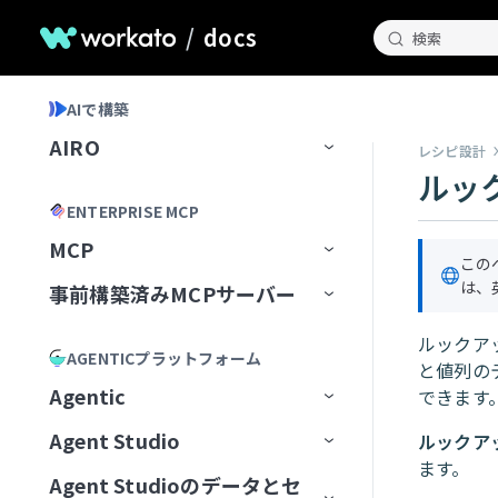
/
docs
検索
AIで構築
AIRO
レシピ設計
ルッ
ホームページ
ENTERPRISE MCP
AIROとのチャット
MCP
この
AIROが知っていること
チャット履歴の管理
は、
事前構築済みMCPサーバー
MCP Registry
Blueprints
AIROプレイブック
MCP構成
事前構築済みMCPサーバー
MCPレジストリを管理
ルックア
AGENTICプラットフォーム
と値列の
AIROで構築
最初のブループリントを作成
MCP Runtime
MCPサーバーAIモデル構成
MCPレジストリへのアクセスを
最初から開始
Airtable
Agentic
できます
リクエスト
AIRO MCPサーバー
ブループリントの管理
レシピ
MCP Control Plane
構築済みMCPサーバーから開始
Box
AIモデルにMCPサーバーを追
Agent Studio
ルックア
Workato Agent Registry
加
Acumen
フィールドをマッピング
ます。
リモートMCPサーバーをインスト
MCPサーバーツールの管理
ゲートウェイ
Calendly
Agent Studioのデータとセ
エージェントバージョン管理
Genieの主要コンポーネント