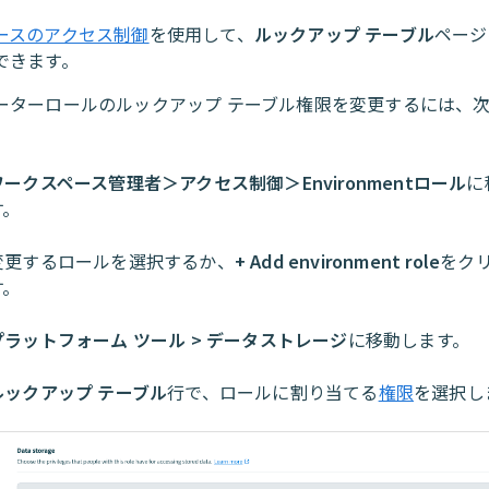
ースのアクセス制御
を使用して、
ルックアップ テーブル
ページ
できます。
ーターロールのルックアップ テーブル権限を変更するには、
。
ワークスペース管理者＞アクセス制御＞Environmentロール
に
す。
変更するロールを選択するか、
+ Add environment role
をク
す。
プラットフォーム ツール > データストレージ
に移動します。
ルックアップ テーブル
行で、ロールに割り当てる
権限
を選択し