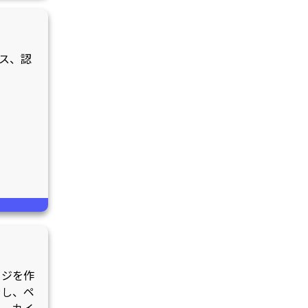
ス、認
ージを作
示し、ペ