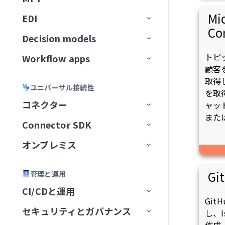
Workato GO用のアクションボー
ユーザー確認
レスポンスを返すアクション
トラブルシューティング
GitLab Explorer
カーソル
ン
ティング
データソースを接続
ドキュメントをアップサート
ビジネスイベントを送信
スキルプロンプト
ドを作成
ナレッジベースとデータベー
高度な機能を追加
Mi
EDI
APIコレクション
データの読み込み
Event streamsの制限
アクション
フローを転送
宛先に接続
イベント（トリガー）ベースの
ユースケース例
メッセージを消費
ナレッジベースとスキルの比
Workato Genieコネクターから
Gmail
スの比較
Microsoft Copilot
Co
データ変換と処理
抽出
ナレッジを保存
MCPサーバースキル
Business approvalsで承認リクエ
較
移行
Decision models
APIエンドポイント
データ変換
ファイルサーバー
コネクション設定
APIプロキシコレクション
増分ロード
権限
メッセージを公開
ドキュメントを処理
ファイル転送を設定
Gong
ストを作成
ナレッジベースとデータベー
エラーおよび例外処理
カスタム抽出
ユーザー確認
コネクターFAQ
トピ
Workflow apps
APIガバナンス
データパイプライン
トリガー
Decision modelの設定
APIレシピコレクション
APIレシピエンドポイント
変換手法
トピックのナビゲーション
メッセージのバッチを公開
ドキュメントを分類
エラー処理と再試行
SFTPエンドポイントをセットア
スのベストプラクティス
Google Calendar
エージェントオーケストレーシ
顧客
セキュリティとコンプライアンス
レプリケーションパイプライン
ップ
スキルバージョン管理
APIセキュリティ
データオーケストレーションの制
アクション
モデルフィールド
主要コンポーネント
ョン
SOAP APIレシピコレクション
APIプロキシエンドポイント
APIアクセスポリシー
構築済み変換
データパイプラインの概念
新規トピックの作成
アラートと監視
バケット内の新規トランザクシ
ナレッジベースレシピ
APIレシピ
取得
Google Contacts
ユニバーサル接続性
限
スケーラビリティとパフォーマン
抽出頻度の設定
SFTPアカウントを作成
ョン
を取
ナレッジベースとスキルの比較
ライブラリ
デシジョンテーブル
ユースケース例
Genieをテスト
AIゲートウェイコレクション
エンドポイント管理
レシピOps
APIアクセス
カスタムコード
データパイプラインの設定
トピックスキーマ
データ形式を変換
ナレッジベースとスキルの比
APIレシピを作成
APIプロキシエンドポイントを
ス
コネクター
ャッ
Google Directory End User
Change Data Capture
サーバーアクティビティログ
較
設定
また
API開発者ポータル
Decision Modelsコネクター
管理
コレクションを編集
テスト
レシピバージョン管理
認証
SQLベースの変換
データパイプラインの監視と管
リテンション期間
レコードの作成
CRMアプリ
新規APIリクエストトリガー
エンドポイントの有効化/無効
API同時実行しきい値超過トリ
新しいAPIクライアントを作成
Amazon S3を設定
監視と分析
Connector SDK
アプリコネクター
Google Docs
理
APIプロキシ変換の適用
化
ガー
設定
ビルダーエクスペリエンス
設定を構成
キャッシュ
開発者ポータルの設定
SQL Transformations
トピックのリセット
ラベルを生成
翻訳アプリ
権限
APIリクエストに応答アクショ
新しいアプリケーションを作
Auth Token
Asanaを設定
ユーザーとロールの管理
オンプレミス
ユニバーサルコネクター
プラットフォームクイックス
Google Drive
Active Directory
レシピ内のパイプライントリガ
ン
パステンプレート化
APIポリシークォータ違反トリ
成
タート
APIの呼び出し
アプリのユーザーエクスペリ
未認証コレクション
FAQ
開発者ポータルへのアクセス
カスタムドメイン
SQLコレクション by Workato
メッセージプレビュー
レコードを取得
アプリディレクトリ
はじめに
OAuth 2.0
カスタムドメイン
コネクター概要
Azure Blob Storageを設定
カスタムコードサポート
ー
ガー
コミュニティコネクター
オンプレミスグループ
Google Meet
Adobe Commerce Magento
A2A Protocol
コネクション設定
エンス
APIレシピエンドポイントを設
エンドポイントパスのガイド
新しいアクセスプロファイル
Gi
管理と運用
ハウツーガイド
テストコードタブ
API platformの制限
Postmanに同期
カスタム認可
JSON Transformations by
新規メッセージトリガー
レコードの検索
アプリユーザーとグループの管
アプリ設定
JSON Web Token
JITユーザー設定
データソースをセットアップ
SQL Collection制限
BambooHRを設定
Workflow appの作成
再利用可能なコンポーネント
同期タイプと実行
定
ライン
APIポリシーレート制限違反ト
を作成
コネクターを提供
オンプレミスエージェント
Google Sheets
Adobe Experience Manager
GraphQL
Aconex
グループを作成
トリガー
コネクション設定
コネクション設定
CI/CDと運用
Workflow appsの制限
Workato
理
招待と認証
リガー
SDKリファレンス
バージョン管理
最初のコネクターを構築
OpenAPI仕様のダウンロード
Truststore
新規メッセージバッチトリガー
検証済みユーザーアクセス
OpenID Connect
AvroおよびParquetファイルを
Confluenceを設定
既存のプロジェクトから
セットアップとアクセス
JWT Workatoクレーム
Gi
バージョン管理とデプロイメント
データパイプラインのトラブル
SOAP APIウォークスルー
カスタム検証
コネクター制限
オンプレミスコネクション
Google Slides
ADP Workforce Now
HTTP
Airwallex
グループステータス
エージェントを追加
アクション
コネクション設定
タスクを再開
コネクション設定
コネクション設定
新規エントリ
セキュリティとガバナンス
FAQ
Environment
SQLコレクション by Workato
ポータル設定
Workflow apps portalホームペー
変換
JSONデータを変換
Workflow appを作成
し、
シューティング
APIリクエストタイムアウトト
CLI
コネクターを共有
OpenAPI仕様によるコネクタ
コネクターキーリファレン
FAQ
APIパスプレフィックス
メッセージ公開アクション
ページ
OAuth 2.0トークンイントロス
Coupaを設定
アプリインターフェイスを
JWTペイロードクレームを
ジ
パフォーマンス
DCRを使用したAPIクライアン