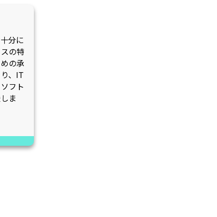
、十分に
ンスの特
ための承
り、IT
るソフト
援しま