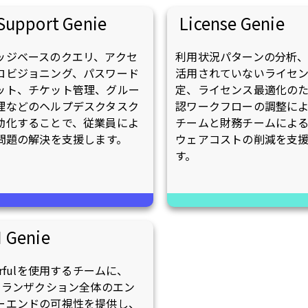
 Support Genie
License Genie
ッジベースのクエリ、アクセ
利用状況パターンの分析
ロビジョニング、パスワード
活用されていないライセ
ット、チケット管理、グルー
定、ライセンス最適化の
理などのヘルプデスクタスク
認ワークフローの調整によ
動化することで、従業員によ
チームと財務チームによ
T問題の解決を支援します。
ウェアコストの削減を支
す。
I Genie
erfulを使用するチームに、
Iトランザクション全体のエン
ーエンドの可視性を提供し、