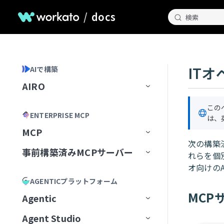
/
docs
検索
IT
AIで構築
AIRO
ホームページ
この
ENTERPRISE MCP
は、
AIROとのチャット
MCP
次の構築
AIROが知っていること
チャット履歴の管理
事前構築済みMCPサーバー
MCP Registry
れらを個
Blueprints
AIROプレイブック
オ向けの
MCP構成
事前構築済みMCPサーバー
MCPレジストリを管理
AGENTICプラットフォーム
AIROで構築
最初のブループリントを作成
MCP Runtime
MCPサーバーAIモデル構成
MCPレジストリへのアクセスを
最初から開始
Airtable
MCP
Agentic
リクエスト
AIRO MCPサーバー
ブループリントの管理
レシピ
MCP Control Plane
構築済みMCPサーバーから開始
Box
AIモデルにMCPサーバーを追
Agent Studio
Workato Agent Registry