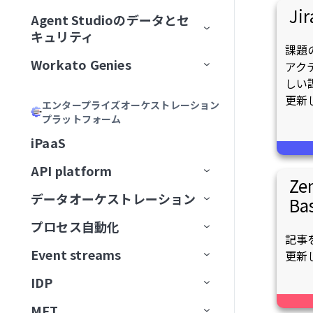
加
Acumen
フィールドをマッピング
Jir
リモートMCPサーバーをインスト
MCPサーバーツールの管理
ゲートウェイ
Calendly
Agent Studioのデータとセ
エージェントバージョン管理
Genieの主要コンポーネント
ール
MCPサーバーをAIモデル組織
ChatGPT
Formulaを記述
キュリティ
MCPアプリの管理
サードパーティサーバーへのプ
Canva
認証
に公開
大規模アクションモデル
Genieの使用開始
AIモデルとジョブ説明
課題
MCPサーバーをローカルで実行
ロキシ
Claude
説明を生成
Workato Genies
セキュリティ
アク
MCPアプリDevelopment
Confluence
承認
ChatGPT
マルチモーダル入力と出力
ユースケース
チャットインターフェイス
スコープと設計
しい
MCPクライアントの操作
オブザーバビリティ
カーソル
Genieガバナンス
IT
MCPサーバー設計のベストプラ
Databricks Data Explorer
MCPアクセス方法
MCP検証済みユーザーアク
更新
Claude
エージェントメモリ
ユーザーとアクセスの管理
ガードレール
はじめてのGenieを作成する
ナレッジベースをConfluenceに
チャネルサポート
Genieのスコープを計画する
エンタープライズオーケストレーション
Developer APIおよびEmbedded API
クティス
ガバナンス
MCPクライアントとしてのGenie
MCPサーバーログを表示
Microsoft Copilot
セス
プラットフォーム
検証済みユーザーアクセス
営業
接続
ユーザーIDを確立
EDI Genie
Discord
トラフィック管理
MCP
カーソル
Decision modelsおよびエージェン
Genieの操作
ナレッジベース
検証済みユーザーアクセス
Slack
プロンプト攻撃
Genie設計パターン
職務記述書を作成
チャネルサポートオプショ
MCPツール設計のベストプラク
MCPサーバーのアクセスと設定
MCP検証済みユーザーアク
iPaaS
ト
データ
GenieチャットからSlackメッセ
動作の操作
IT Support Genie
CPQ Genie
機能
ン
Docusign
ユースケース
ティス
Microsoft Copilot
セス設定
コネクター
スキル
ロールベースアクセス
Overviewページ
Microsoft Teams
有害なコンテンツ
ナレッジベース設計のベスト
複数ステップを含むGenieワー
AIモデルを追加
ージを送信
MCPサーバー制限を設定
API platform
エージェント間通信
PII匿名化パターン
License Genie
Rep Genie
プラクティス
クフローの設計
仕組み
機能
チャネルモード
Dropbox
Ze
トラブルシューティング
LLMでGitHub課題を作成
Agent Studioの制限
Conversationsページ
Enterprise Contextコネクター
Workato GO
PII検出
データベースのスキル設計
チャットインターフェイスを
経費GenieでCoupa経費を検証
GenieにMCPサーバースキルを追
データオーケストレーション
API監視と分析
Ba
Genie会話の可観測性
ナレッジベース管理
追加
EDI Genieのセットアップ
仕組み
機能
チャネル認証
ElevenLabs
FAQ
加
LLMでSnowflakeデータを分析
トラブルシューティング
アプリイベントを作成
Workato Genieコネクター
Headless API
不適切表現フィルター
スキル設計のベストプラクテ
制限
Telegramでパーソナルアシスタ
プロセス自動化
ベストプラクティス
コンセプト
ダッシュボード
スキル
データ取り込み
ィス
ナレッジベースを作成
EDI Genieの使用
IT Support Genieのセットアッ
仕組み
チャンネル応答を有効化
Excel
ントGenieを構築
記事
MCPサーバーAIモデル構成
FAQ
高度なファイルおよびデータ分
Workato Skill connector
算術エラー
カスタム単語フィルター
ドキュメントを削除
タスクをGenieに割り当て
カスタムインターフェース
プ
Event streams
APIゲートウェイ
データソース
エンタープライズ全体の接続性
APIログ
更新
FAQ
データベースのスキル設計
析
ナレッジベースドキュメント
スキルプロンプト
スキルを作成
License Genieのセットアップ
APIのチュートリアル
Freshdesk
調達Genieで発注書を処理
ChatGPT
Microsoft Teamsエラー
拒否トピック
ドキュメントを一覧表示
タスクをユーザーに割り当て
ワークフロートリガーを開始
の準備
IT Support Genieの使用
IDP
Edge Gateway
送信先
イベント駆動型自動化
Workato Event streams
サポートされているデータソー
スキル設計のベストプラクティ
ファイルと画像をアップロード
MCPサーバースキル
ファイルと画像をアップロー
（リアルタイム）
カスタムチャットUIの構築
GitHub
Decision modelを使用してエー
Claude
Genie呼び出しエラー
ス
ドキュメントを検索
承認リクエストを作成
ス
検索プロンプティング
ド
MFT
AIゲートウェイ
データの抽出
ワークフローオーケストレーショ
Event streams公開API
信頼度スコア
ジェント間でリクエストをルー
サポートされている宛先
使用方法