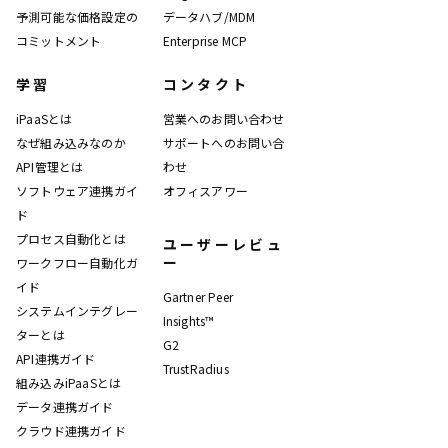
予測可能な価格設定の
データハブ/MDM
コミットメント
Enterprise MCP
学習
コンタクト
iPaaSとは
営業へのお問い合わせ
なぜ組み込みなのか
サポートへのお問い合
API管理とは
わせ
ソフトウェア連携ガイ
オフィスアワー
ド
プロセス自動化とは
ユーザーレビュ
ー
ワークフロー自動化ガ
イド
Gartner Peer
システムインテグレー
Insights™
ターとは
G2
API連携ガイド
TrustRadius
組み込みiPaaSとは
データ連携ガイド
クラウド連携ガイド