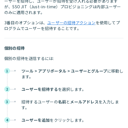
ーザーを招待し、ユーザーが招待を受け入れる必要があります
が、SSO JIT（Just-in-time）プロビジョニングは内部ユーザー
のみに適用されます。
3番目のオプションは、
ユーザーの招待アクション
を使用してプ
ログラムでユーザーを招待することです。
個別の招待
個別の招待を送信するには:
ツール > アプリポータル > ユーザーとグループ
に移動し
1
ます。
ユーザーを招待する
を選択します。
2
招待するユーザーの
名前
と
メールアドレス
を入力しま
3
す。
ユーザーを追加
をクリックします。
4