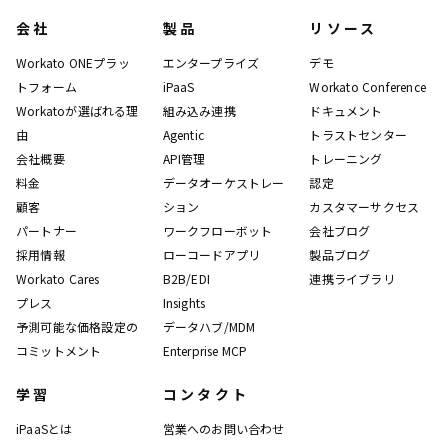
会社
製品
リソース
Workato ONEプラッ
エンタープライズ
デモ
トフォーム
iPaaS
Workato Conference
Workatoが選ばれる理
組み込み連携
ドキュメント
由
Agentic
トラストセンター
会社概要
API管理
トレーニング
料金
データオーケストレー
認定
顧客
ション
カスタマーサクセス
パートナー
ワークフローボット
会社ブログ
採用情報
ローコードアプリ
製品ブログ
Workato Cares
B2B/EDI
連携ライブラリ
プレス
Insights
予測可能な価格設定の
データハブ/MDM
コミットメント
Enterprise MCP
学習
コンタクト
iPaaSとは
営業へのお問い合わせ