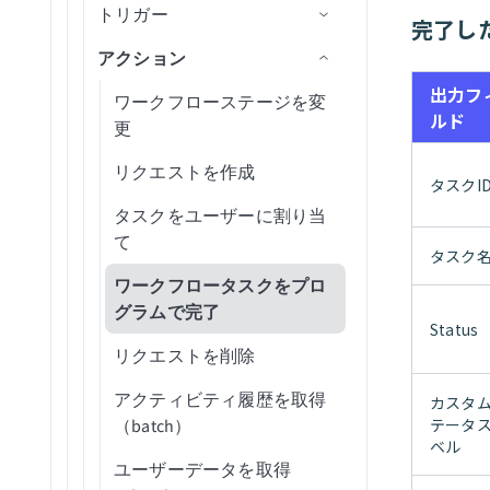
を設定
Marketo Leads and Activity Ops
Google Driveを設定
ページでデータピルを使用
レシピ出力を変数に入力
トリガー
ボタンクリック
グ
リクエストおよび承認機能
完了し
カスタムフィールド検証
Webページを開く
を有効化
Marketo Program Ops
Greenhouseを設定
URLパラメータでフォームに
変数を削除
アクション
ドロップダウン値の変更
新しいコンポーネントイベ
データエンリッチメント
事前入力
レシピデータソースを使用す
タスクを完了
ント
出力フ
リクエストテーブル設定を
Microsoft PowerPoint
HiBobを設定
テーブル行の選択
ワークフローステージを変
るドロップダウン
ルド
構成
公開送信フォーム
データをテーブルに保存
新規コンポーネントイベン
更
Microsoft Teams Conversations
HubSpotを設定
レシピデータソースを使用す
ト(ドロップダウン)
リクエストを作成
るテーブル
Microsoft Word
タスクI
Intercomを設定
新しいコンポーネントイベ
タスクをユーザーに割り当
ント（テーブルウィジェッ
Miro
Jiraを設定
て
ト）
タスク
Namely End User
Marketoを設定
ワークフロータスクをプロ
新規リクエスト
グラムで完了
Namely Workforce Intelligence
NetSuite2を設定
Status
新規/更新済みリクエスト
リクエストを削除
Notion Databases
Oracleを設定
アクティビティ履歴を取得
カスタ
Notionページ
Oracle Fusion Cloudを設定
テータ
（batch）
ベル
Oktaエンドユーザー
Outreachを設定
ユーザーデータを取得