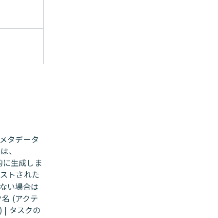
。 メタデータ
oは、
自動的に生成しま
ネストされた
がない場合は
ク名 (アクテ
 | タスクの