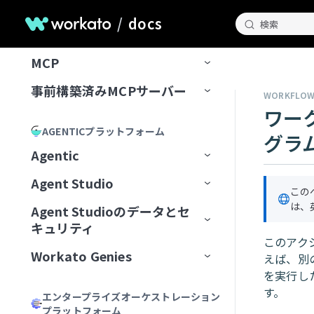
/
docs
検索
ホームページ
ENTERPRISE MCP
AIROとのチャット
MCP
AIROが知っていること
チャット履歴の管理
事前構築済みMCPサーバー
MCP Registry
WORKFLOW
Blueprints
AIROプレイブック
ワー
MCP構成
事前構築済みMCPサーバー
MCPレジストリを管理
AGENTICプラットフォーム
グラ
AIROで構築
最初のブループリントを作成
MCP Runtime
MCPサーバーAIモデル構成
MCPレジストリへのアクセスを
最初から開始
Airtable
Agentic
リクエスト
AIRO MCPサーバー
ブループリントの管理
レシピ
MCP Control Plane
構築済みMCPサーバーから開始
Box
AIモデルにMCPサーバーを追
Agent Studio
Workato Agent Registry
加
この
Acumen
フィールドをマッピング
リモートMCPサーバーをインスト
MCPサーバーツールの管理
ゲートウェイ
Calendly
は、
Agent Studioのデータとセ
エージェントバージョン管理
Genieの主要コンポーネント
ール
MCPサーバーをAIモデル組織
ChatGPT
Formulaを記述
キュリティ
MCPアプリの管理
サードパーティサーバーへのプ
Canva
認証
に公開
大規模アクションモデル
Genieの使用開始
AIモデルとジョブ説明
このアク
MCPサーバーをローカルで実行
ロキシ
Claude
説明を生成
Workato Genies
セキュリティ
えば、別のU
MCPアプリDevelopment
Confluence
承認
ChatGPT
マルチモーダル入力と出力
ユースケース
チャットインターフェイス
スコープと設計
を実行し
MCPクライアントの操作
オブザーバビリティ
カーソル
Genieガバナンス
IT
MCPサーバー設計のベストプラ
Databricks Data Explorer
MCPアクセス方法
MCP検証済みユーザーアク
す。
Claude
エージェントメモリ
ユーザーとアクセスの管理
ガードレール
はじめてのGenieを作成する
ナレッジベースをConfluenceに
チャネルサポート
Genieのスコープを計画する
エンタープライズオーケストレーション
Developer APIおよびEmbedded API
クティス
ガバナンス
MCPクライアントとしてのGenie
MCPサーバーログを表示
Microsoft Copilot
セス
プラットフォーム
検証済みユーザーアクセス
営業
接続
ユーザーIDを確立
EDI Genie