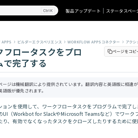
製品アップデート
ステータスペー
K
 APPS
ビルダーエクスペリエンス
WORKFLOW APPSコネクター
アクシ
クフロータスクをプロ
ページをコピ
ムで完了する
ページは機械翻訳により提供されています。翻訳内容と英語版に相違が
英語版が優先されます。
ションを使用して、ワークフロータスクをプログラムで完了し
I（Workbot for SlackやMicrosoft Teamsなど）でワ
たり、有効でなくなったタスクをクローズしたりするために使