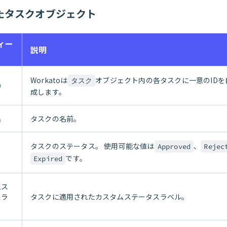
たタスクオブジェクト
ィー
説明
Workatoは
オブジェクト内の各タスクに一意のIDを
タスク
D
成します。
名
タスクの名前。
タスクのステータス。 使用可能な値は
、
Approved
Rejec
です。
Expired
ムス
スラ
タスクに適用されたカスタムステータスラベル。