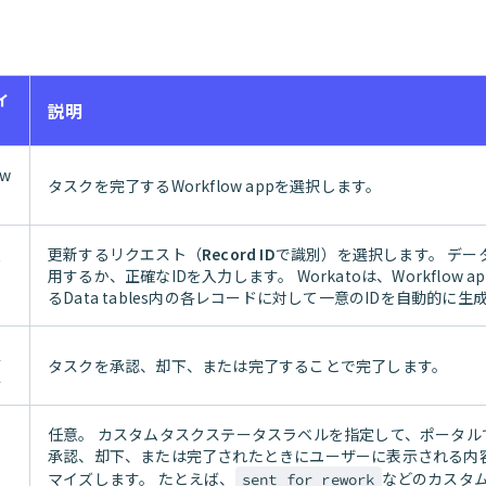
ィ
説明
ow
タスクを完了するWorkflow appを選択します。
更新するリクエスト（
Record ID
で識別）を選択します。 デー
ド
用するか、正確なIDを入力します。 Workatoは、Workflow 
るData tables内の各レコードに対して一意のIDを自動的に生
ス
タスクを承認、却下、または完了することで完了します。
ス
任意
。 カスタムタスクステータスラベルを指定して、ポータル
承認、却下、または完了されたときにユーザーに表示される内
マイズします。 たとえば、
などのカスタ
sent for rework