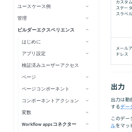
限
スケーラビリティとパフォーマン
抽出頻度の設定
SFTPアカウントを作成
ョン
カスタ
ナレッジベースとスキルの比較
ライブラリ
デシジョンテーブル
ユースケース例
Genieをテスト
AIゲートウェイコレクション
エンドポイント管理
レシピOps
APIアクセス
カスタムコード
データパイプラインの設定
トピックスキーマ
データ形式を変換
ナレッジベースとスキルの比
APIレシピを作成
APIプロキシエンドポイントを
ステー
ス
Google Directory End User
Change Data Capture
サーバーアクティビティログ
較
設定
スラベ
API開発者ポータル
Decision Modelsコネクター
管理
コレクションを編集
テスト
レシピバージョン管理
認証
SQLベースの変換
データパイプラインの監視と管
リテンション期間
レコードの作成
CRMアプリ
新規APIリクエストトリガー
エンドポイントの有効化/無効
API同時実行しきい値超過トリ
新しいAPIクライアントを作成
Amazon S3を設定
監視と分析
Google Docs
理
APIプロキシ変換の適用
化
ガー
設定
ビルダーエクスペリエンス
設定を構成
キャッシュ
開発者ポータルの設定
SQL Transformations
トピックのリセット
ラベルを生成
翻訳アプリ
権限
APIリクエストに応答アクショ
新しいアプリケーションを作
Auth Token
Asanaを設定
ユーザーとロールの管理
Google Drive
レシピ内のパイプライントリガ
ン
パステンプレート化
APIポリシークォータ違反トリ
成
APIの呼び出し
未認証コレクション
FAQ
開発者ポータルへのアクセス
カスタムドメイン
SQLコレクション by Workato
メッセージプレビュー
レコードを取得
アプリディレクトリ
はじめに
OAuth 2.0
カスタムドメイン
コネクター概要
Azure Blob Storageを設定
カスタムコードサポート
ー
ガー
Google Meet
メール
APIレシピエンドポイントを設
エンドポイントパスのガイド
新しいアクセスプロファイル
API platformの制限
Postmanに同期
カスタム認可
JSON Transformations by
新規メッセージトリガー
レコードの検索
アプリユーザーとグループの管
アプリ設定
JSON Web Token
JITユーザー設定
データソースをセットアップ
SQL Collection制限
BambooHRを設定
Workflow appの作成
ドレス
再利用可能なコンポーネント
同期タイプと実行
定
ライン
APIポリシーレート制限違反ト
を作成
Google Sheets
Workato
理
リガー
OpenAPI仕様のダウンロード
Truststore
新規メッセージバッチトリガー
検証済みユーザーアクセス
OpenID Connect
AvroおよびParquetファイルを
Confluenceを設定
既存のプロジェクトから
セットアップとアクセス
JWT Workatoクレーム
バージョン管理とデプロイメント
データパイプラインのトラブル
SOAP APIウォークスルー
カスタム検証
Google Slides
SQLコレクション by Workato
ポータル設定
変換
JSONデータを変換
Workflow appを作成
シューティング
APIリクエストタイムアウトト
FAQ
APIパスプレフィックス
メッセージ公開アクション
ページ
OAuth 2.0トークンイントロス
Coupaを設定
アプリインターフェイスを
JWTペイロードクレームを
パフォーマンス
DCRを使用したAPIクライアン
Highspot
リガー
SAML認証
ペクション
クエリをセットアップ
設定
抽出
出力
トの作成
API同時実行
メッセージのバッチを公開アク
ページコンポーネント
Databricksを設定
ページテンプレート
Jira
ション
カスタムドメインとメールサー
mTLS認証
出力を設定
OktaでSSOを強制
アプリアセットを整理
ページの管理
出力は動的
APIトラフィックミラーリング
コンポーネントアクション
Ellucian Bannerを設定
ページを作成
コンポーネントデザインプロ
バー
Mailchimp Campaign
する
デー
ワークスペース間共有
出力フィールド
Microsoft Entra IDでSSOを
アプリを公開
パティ
SAMLユーザーグループ同期
ページをワークフローステ
Management
動的クライアント登録
変数
Google BigQueryを設定
ページをカスタマイズ
レシピを実行
強制
を設定
ージに割り当て
このデー
Change Data Capture
ページコンポーネントを変更
Mailchimp Marketingレポート
Workflow appsコネクター
Google Cloud Storageを設定
ページをプレビュー
コンポーネントをリセット/再
変数を作成
ページ読み込み
ル
をマッ
SAMLユーザーグループ同期
タブを追加
データ検証およびクレンジン
組み込みフィールド検証
読み込み