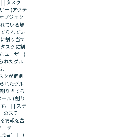
 | タスク
ーザー (アクテ
オブジェク
られている場
り当てられてい
スクに割り当て
| タスクに割
れたユーザー)
てられたグル
む、
スクが個別
てられたグル
 (割り当てら
メール (割り
 | | ステ
ザーのステー
関する情報を含
ユーザー
成者） | リ