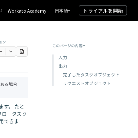
トライアルを開始
日本語
ジ
Workato Academy
ョン
このページの内容
ー
入力
出力
完了したタスクオブジェクト
リクエストオブジェクト
ある場合
ます。 たと
ークフロータスク
用できま