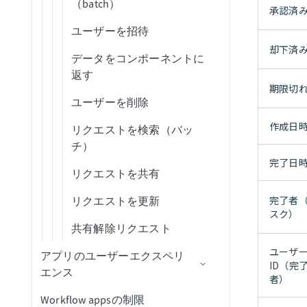
OneDrive
Salesforceを設定
（batch）
承認済
Outlook Calendar
SAP Data Agentを設定
ユーザーを招待
却下済
Outlook Contacts
ServiceNowを設定
SAP Table Reader
データをコンポーネントに
返す
Outlook Email
Shopifyを設定
SAP BW OHDの設定
期限切
ユーザーを削除
Outreach Sales Engagement
Snowflakeを設定
トラブルシューティング
作成日
リクエストを検索（バッ
QuickBooks Online AP and
SQL Serverを設定（宛先）
チ）
Expenses
完了日
SQL Serverを設定（ソース）
リクエストを共有
QuickBooks Online Billing and AR
Stripeを設定
完了者
リクエストを更新
Salesforce Sales Explorer
スク）
Workdayを設定
共有解除リクエスト
Shopify Orders and Fulfillment
Workday RaaSを設定
ユーザ
アプリのユーザーエクスペリ
Slack
ID（完
エンス
Zendeskを設定
者）
Snowflake Data Explorer
Workflow appsの制限
招待と認証
Zuoraを設定