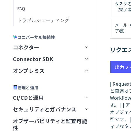
タスク
Stripe Billing Operations
FAQ
Workflow apps portalホームペー
（完了
ジ
Trello
トラブルシューティング
メール
アプリケーションページ
WordPress Content Operations
了者）
ユニバーサル接続性
タスクの管理
Workday End User
コネクター
リクエ
User profile
X Social Listening and Research
Connector SDK
アプリコネクター
メール通知
YouTube Creator
出力フ
オンプレミス
ユニバーサルコネクター
プラットフォームクイックス
Active Directory
Zendesk Knowledge Base
タート
コミュニティコネクター
オンプレミスグループ
Adobe Commerce Magento
A2A Protocol
コネクション設定
| Requ
Zendesk Ticket Management
管理と運用
ハウツーガイド
テストコードタブ
と関連オブ
コネクターを提供
オンプレミスエージェント
Adobe Experience Manager
GraphQL
Aconex
グループを作成
トリガー
コネクション設定
コネクション設定
CI/CDと運用
Workf
Zoom Meetings
SDKリファレンス
バージョン管理
最初のコネクターを構築
す。 | |
コネクター制限
オンプレミスコネクション
ADP Workforce Now
HTTP
Airwallex
グループステータス
エージェントを追加
アクション
コネクション設定
タスクを再開
コネクション設定
コネクション設定
新規エントリ
セキュリティとガバナンス
Environment
ZoomInfo B2B Intelligence
オブジェ
CLI
コネクターを共有
OpenAPI仕様によるコネクタ
コネクターキーリファレン
OPA Smart Shunt
AI by Workato
OData
Amazon Textract
設定
エージェントを実行
概要
コネクション設定
ユースケース
アクション
HTTPコネクタとConnector
トリガー
前提条件
Windowsパッケージ
新規/更新済みエントリ
ユーザーを検索
空です。 |
の生成
ス
オブザーバビリティと監査可能
レシピライフサイクルマネジ
セキュリティコンプライアン
概要
Connector SDKの制限
Connector SDKのFAQ
はじめに
SDK
ィブなタス
性
メント
スフレームワーク
オンプレミストラブルシュー
Airtable
OpenAPI
Amplify
エージェントを追加
エージェントを停止
クラウドプロファイル
トリガー
アクション
アクション
コネクション設定
アクション
コネクション設定
コネクション設定
Linux DEBパッケージ
検索フィルターを使用した
グループにユーザーを追加
レコードをクエリ
新規/更新済みドキュメント