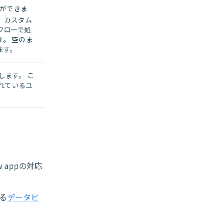
ができま
、カスタム
フローで処
。 空のま
ます。
します。 こ
られているユ
 appの対応
る
データピ