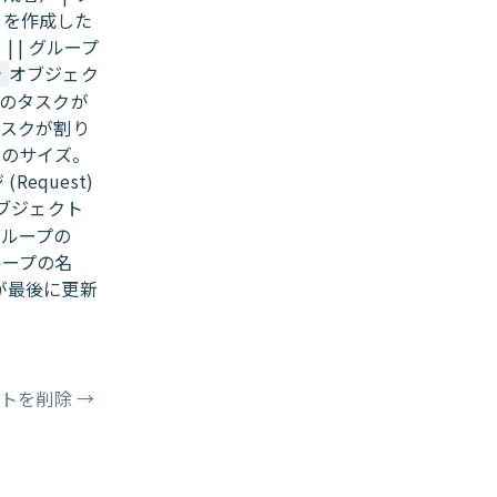
トを作成した
 | グループ
オブジェク
y
このタスクが
タスクが割り
トのサイズ。
Request)
ブジェクト
グループの
ループの名
ードが最後に更新
ストを削除
→