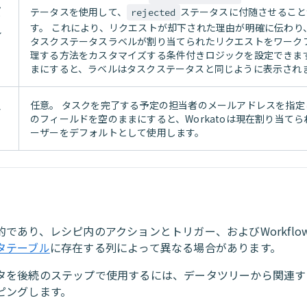
ム
テータスを使用して、
ステータスに付随させること
rejected
タ
す。 これにより、リクエストが却下された理由が明確に伝わり
ル
タスクステータスラベルが割り当てられたリクエストをワーク
理する方法をカスタマイズする条件付きロジックを設定できます
まにすると、ラベルはタスクステータスと同じように表示され
任意
。 タスクを完了する予定の担当者のメールアドレスを指定
ア
のフィールドを空のままにすると、Workatoは現在割り当て
ーザーをデフォルトとして使用します。
であり、レシピ内のアクションとトリガー、およびWorkflow
タテーブル
に存在する列によって異なる場合があります。
タを後続のステップで使用するには、データツリーから関連す
ピングします。