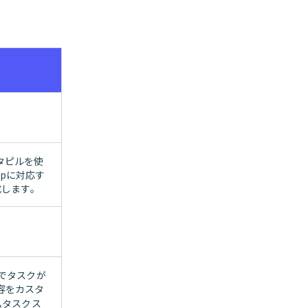
タピルを使
appに対応す
成します。
でタスクが
容をカスタ
ムタスクス