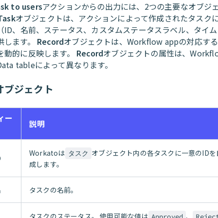
sk to users
アクションからの出力には、2つの主要なオブジ
Task
オブジェクトは、アクションによって作成されたタスク
（ID、名前、ステータス、カスタムステータスラベル、タイ
供します。
Record
オブジェクトは、Workflow appの対応す
を動的に反映します。
Record
オブジェクトの属性は、Workflo
ata tableによって異なります。
オブジェクト
ィー
説明
Workatoは
オブジェクト内の各タスクに一意のIDを
タスク
D
成します。
名
タスクの名前。
タスクのステータス。 使用可能な値は
、
Approved
Rejec