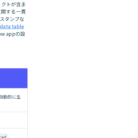
ェクトが含ま
に関する一貫
ムスタンプな
る
data table
w appの設
自動的に生
、
ted