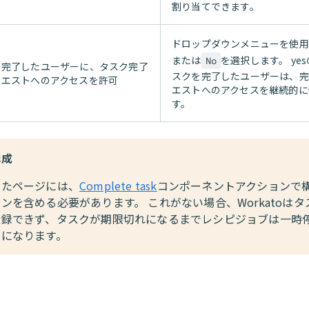
割り当てできます。
ドロップダウンメニューを使用
または
を選択します。 ye
No
を完了したユーザーに、タスク完了
スクを完了したユーザーは、完
クエストへのアクセスを許可
エストへのアクセスを継続的に
す。
構成
したページには、
Complete task
コンポーネントアクションで
ンを含める必要があります。 これがない場合、Workatoは
登録できず、タスクが期限切れになるまでレシピジョブは一時
まになります。