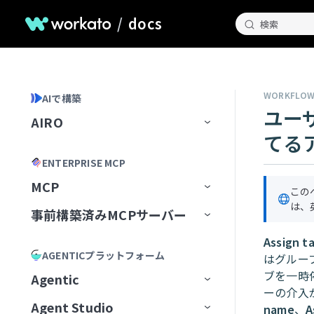
/
docs
検索
WORKFLOW
AIで構築
ユー
AIRO
てる
ホームページ
ENTERPRISE MCP
AIROとのチャット
MCP
この
AIROが知っていること
チャット履歴の管理
は、
事前構築済みMCPサーバー
MCP Registry
Blueprints
AIROプレイブック
Assign ta
MCP構成
事前構築済みMCPサーバー
MCPレジストリを管理
AGENTICプラットフォーム
はグルー
AIROで構築
最初のブループリントを作成
MCP Runtime
MCPサーバーAIモデル構成
MCPレジストリへのアクセスを
最初から開始
Airtable
ブを一時
Agentic
リクエスト
AIRO MCPサーバー
ブループリントの管理
レシピ
ーの介入
MCP Control Plane
構築済みMCPサーバーから開始
Box
AIモデルにMCPサーバーを追
Agent Studio
Workato Agent Registry
name
、
A