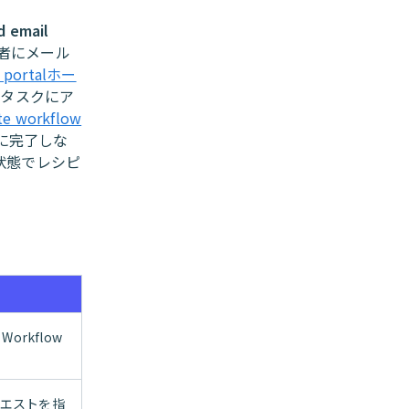
d email
者にメール
s portalホー
らタスクにア
e workflow
に完了しな
状態でレシピ
orkflow
エストを指