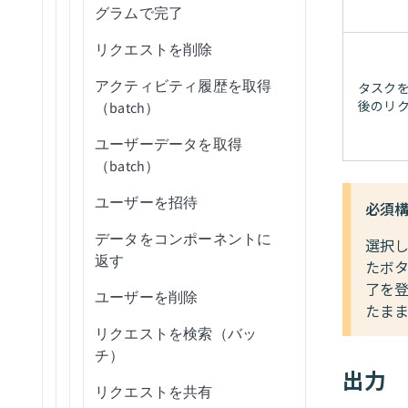
グラムで完了
Namely Workforce Intelligence
NetSuite2を設定
新規/更新済みリクエスト
リクエストを削除
Notion Databases
Oracleを設定
アクティビティ履歴を取得
タスク
Notionページ
Oracle Fusion Cloudを設定
後のリ
（batch）
Oktaエンドユーザー
Outreachを設定
ユーザーデータを取得
OneDrive
Salesforceを設定
（batch）
Outlook Calendar
SAP Data Agentを設定
ユーザーを招待
必須
Outlook Contacts
ServiceNowを設定
SAP Table Reader
データをコンポーネントに
選択
返す
たボタ
Outlook Email
Shopifyを設定
SAP BW OHDの設定
了を
ユーザーを削除
Outreach Sales Engagement
たま
Snowflakeを設定
トラブルシューティング
リクエストを検索（バッ
QuickBooks Online AP and
SQL Serverを設定（宛先）
チ）
Expenses
出力
SQL Serverを設定（ソース）
リクエストを共有
QuickBooks Online Billing and AR