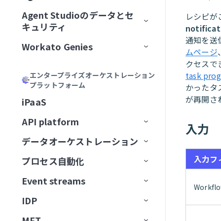
加
Acumen
フィールドをマッピング
リモートMCPサーバーをインスト
MCPサーバーツールの管理
ゲートウェイ
Calendly
Agent Studioのデータとセ
エージェントバージョン管理
Genieの主要コンポーネント
レシピが
ール
MCPサーバーをAIモデル組織
ChatGPT
Formulaを記述
キュリティ
notifica
MCPアプリの管理
サードパーティサーバーへのプ
Canva
認証
に公開
大規模アクションモデル
Genieの使用開始
AIモデルとジョブ説明
通知を送
MCPサーバーをローカルで実行
ロキシ
Claude
説明を生成
Workato Genies
セキュリティ
MCPアプリDevelopment
Confluence
承認
ムページ
ChatGPT
マルチモーダル入力と出力
ユースケース
チャットインターフェイス
スコープと設計
MCPクライアントの操作
オブザーバビリティ
カーソル
クセスで
Genieガバナンス
IT
MCPサーバー設計のベストプラ
Databricks Data Explorer
MCPアクセス方法
MCP検証済みユーザーアク
Claude
エージェントメモリ
ユーザーとアクセスの管理
ガードレール
はじめてのGenieを作成する
ナレッジベースをConfluenceに
チャネルサポート
Genieのスコープを計画する
task pro
エンタープライズオーケストレーション
Developer APIおよびEmbedded API
クティス
ガバナンス
MCPクライアントとしてのGenie
MCPサーバーログを表示
Microsoft Copilot
セス
プラットフォーム
検証済みユーザーアクセス
営業
接続
ユーザーIDを確立
EDI Genie
かったタ
Discord
トラフィック管理
MCP
カーソル
Decision modelsおよびエージェン
Genieの操作
ナレッジベース
検証済みユーザーアクセス
Slack
プロンプト攻撃
Genie設計パターン
職務記述書を作成
チャネルサポートオプショ
が再開さ
MCPツール設計のベストプラク
MCPサーバーのアクセスと設定
MCP検証済みユーザーアク
iPaaS
ト
データ
GenieチャットからSlackメッセ
動作の操作
IT Support Genie
CPQ Genie
機能
ン
Docusign
ユースケース
ティス
Microsoft Copilot
セス設定
コネクター
スキル
ロールベースアクセス
Overviewページ
Microsoft Teams
有害なコンテンツ
ナレッジベース設計のベスト
複数ステップを含むGenieワー
AIモデルを追加
ージを送信
MCPサーバー制限を設定
API platform
入力
エージェント間通信
PII匿名化パターン
License Genie
Rep Genie
プラクティス
クフローの設計
仕組み
機能
チャネルモード
Dropbox
トラブルシューティング
LLMでGitHub課題を作成
Agent Studioの制限
Conversationsページ
Enterprise Contextコネクター
Workato GO
PII検出
データベースのスキル設計
チャットインターフェイスを
経費GenieでCoupa経費を検証
GenieにMCPサーバースキルを追
データオーケストレーション
API監視と分析
Genie会話の可観測性
ナレッジベース管理
追加
EDI Genieのセットアップ
仕組み
機能
チャネル認証
ElevenLabs
FAQ
加
LLMでSnowflakeデータを分析
トラブルシューティング
アプリイベントを作成
Workato Genieコネクター
Headless API
不適切表現フィルター
スキル設計のベストプラクテ
制限
Telegramでパーソナルアシスタ
入力フ
プロセス自動化
ベストプラクティス
コンセプト
ダッシュボード
スキル
データ取り込み
ィス
ナレッジベースを作成
EDI Genieの使用
IT Support Genieのセットアッ
仕組み
チャンネル応答を有効化
Excel
ントGenieを構築
MCPサーバーAIモデル構成
FAQ
高度なファイルおよびデータ分
Workato Skill connector
算術エラー
カスタム単語フィルター
ドキュメントを削除
タスクをGenieに割り当て
カスタムインターフェース
プ
Event streams
APIゲートウェイ
データソース
エンタープライズ全体の接続性
APIログ
FAQ
データベースのスキル設計
析
ナレッジベースドキュメント
スキルプロンプト
スキルを作成
License Genieのセットアップ
APIのチュートリアル
Freshdesk
Workfl
調達Genieで発注書を処理
ChatGPT
Microsoft Teamsエラー
拒否トピック
ドキュメントを一覧表示
タスクをユーザーに割り当て
ワークフロートリガーを開始
の準備
IT Support Genieの使用
IDP
Edge Gateway
送信先
イベント駆動型自動化
Workato Event streams
サポートされているデータソー
スキル設計のベストプラクティ
ファイルと画像をアップロード
MCPサーバースキル
ファイルと画像をアップロー
（リアルタイム）
カスタムチャットUIの構築
GitHub
Decision modelを使用してエー
Claude
Genie呼び出しエラー
ス
ドキュメントを検索
承認リクエストを作成
ス
検索プロンプティング
ド
MFT
AIゲートウェイ
データの抽出
ワークフローオーケストレーショ
Event streams公開API
信頼度スコア
ジェント間でリクエストをルー
サポートされている宛先
使用方法