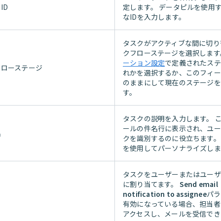
ID
定します。 データピルを使用
なIDを入力します。
タスクがアクティブな間に切り
クフローステージを選択しま
ーション設定
で定義されたステ
フローステージ
れかを選択するか、このフィー
のままにして現在のステージを
す。
タスクの説明を入力します。 
ールの件名行に表示され、ユー
名
クを識別するのに役立ちます。
を使用してパーソナライズしま
タスクをユーザーまたはユーザ
に割り当てます。
Send email
notification to assignee
パラ
有効になっている場合、担当者
アクセスし、メールを受信でき