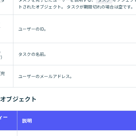
（タ
タスク
トされたオブジェクト。 タスクが期限切れの場合は空です。
ー
了
ユーザーのID。
名
タスクの名前。
者）
（完
ユーザーのメールアドレス。
rdオブジェクト
ィー
説明