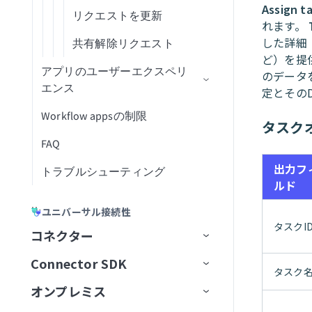
Assign ta
Stripeを設定
リクエストを更新
Salesforce Sales Explorer
れます。
Workdayを設定
した詳細
共有解除リクエスト
Shopify Orders and Fulfillment
ど）を提
Workday RaaSを設定
アプリのユーザーエクスペリ
のデータ
Slack
エンス
定とそのD
Zendeskを設定
Snowflake Data Explorer
Workflow appsの制限
招待と認証
Zuoraを設定
タスク
Stripe Billing Operations
FAQ
Workflow apps portalホームペー
ジ
Trello
出力フ
トラブルシューティング
ルド
アプリケーションページ
WordPress Content Operations
ユニバーサル接続性
タスクの管理
Workday End User
タスクI
コネクター
User profile
X Social Listening and Research
Connector SDK
アプリコネクター
メール通知
タスク
YouTube Creator
オンプレミス
ユニバーサルコネクター
プラットフォームクイックス
Active Directory
Zendesk Knowledge Base
タート