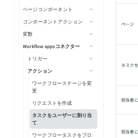
Highspot
リガー
SAML認証
ペクション
クエリをセットアップ
設定
抽出
トの作成
API同時実行
メッセージのバッチを公開アク
ページコンポーネント
Databricksを設定
ページテンプレート
Jira
ション
カスタムドメインとメールサー
mTLS認証
出力を設定
OktaでSSOを強制
アプリアセットを整理
ページの管理
APIトラフィックミラーリング
コンポーネントアクション
Ellucian Bannerを設定
ページを作成
コンポーネントデザインプロ
バー
ページ
Mailchimp Campaign
ワークスペース間共有
出力フィールド
Microsoft Entra IDでSSOを
アプリを公開
パティ
SAMLユーザーグループ同期
ページをワークフローステ
Management
動的クライアント登録
変数
Google BigQueryを設定
ページをカスタマイズ
レシピを実行
強制
を設定
ージに割り当て
Change Data Capture
ページコンポーネントを変更
Mailchimp Marketingレポート
Workflow appsコネクター
Google Cloud Storageを設定
ページをプレビュー
コンポーネントをリセット/再
変数を作成
ページ読み込み
SAMLユーザーグループ同期
タブを追加
データ検証およびクレンジン
組み込みフィールド検証
読み込み
を設定
Marketo Leads and Activity Ops
Google Driveを設定
ページでデータピルを使用
レシピ出力を変数に入力
トリガー
ボタンクリック
グ
リクエストおよび承認機能
タスク
カスタムフィールド検証
Webページを開く
を有効化
Marketo Program Ops
Greenhouseを設定
URLパラメータでフォームに
変数を削除
アクション
ドロップダウン値の変更
新しいコンポーネントイベ
データエンリッチメント
事前入力
レシピデータソースを使用す
タスクを完了
ント
リクエストテーブル設定を
Microsoft PowerPoint
HiBobを設定
テーブル行の選択
ワークフローステージを変
るドロップダウン
構成
公開送信フォーム
データをテーブルに保存
新規コンポーネントイベン
更
Microsoft Teams Conversations
HubSpotを設定
レシピデータソースを使用す
ト(ドロップダウン)
担当者
リクエストを作成
るテーブル
Microsoft Word
Intercomを設定
新しいコンポーネントイベ
タスクをユーザーに割り当
ント（テーブルウィジェッ
Miro
Jiraを設定
て
ト）
Namely End User
担当者
Marketoを設定
ワークフロータスクをプロ
新規リクエスト