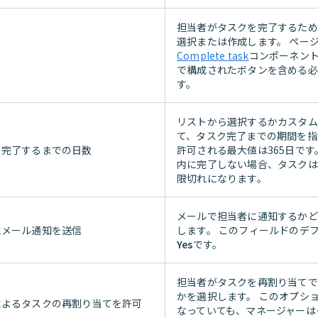
担当者がタスクを完了するため
選択または作成します。 ペー
Complete task
コンポーネン
で構成されたボタンを含める必
す。
リストから選択するかカスタム
て、タスク完了までの期間を指
を完了するまでの日数
許可される最大値は365日です
内に完了しない場合、タスクは
限切れになります。
メールで担当者に通知するかど
にメール通知を送信
します。 このフィールドのデ
Yes
です。
担当者がタスクを再割り当てで
かを選択します。 このオプシ
によるタスクの再割り当てを許可
なっていても、マネージャーは