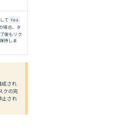
して
Yes
sの場合、タ
了後もリク
保持しま
構成され
タスクの完
停止され