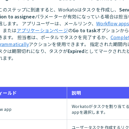
このステップに到達すると、Workatoはタスクを作成し、
Sen
tion to assignee
パラメーターが有効になっている場合は担当
信します。 アプリユーザーは、メールリンク、
Workflow app
、または
アプリケーションページ
の
Go to task
オプションか
きます。 担当者は、ポータルでタスクを完了するか、
Complet
grammatically
アクションを使用できます。 指定された期間内
スクは期限切れになり、タスクが
Expired
としてマークされた
れます。
ィールド
説明
Workatoがタスクを割り当てるW
ow app
appを選択します。
ユーザータスクを作成するリク