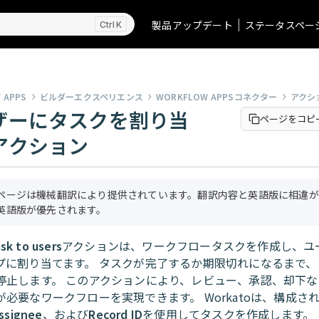
製品アップデート
ステータスペー
K
 APPS
ビルダーエクスペリエンス
WORKFLOW APPSコネクター
アクシ
ザーにタスクを割り当
ページをコピ
アクション
ページは機械翻訳により提供されています。翻訳内容と英語版に相違が
英語版が優先されます。
sk to users
アクションは、ワークフロータスクを作成し、ユ
プに割り当てます。 タスクが完了するか期限切れになるまで、
停止します。 このアクションにより、レビュー、承認、却下な
が必要なワークフローを実現できます。 Workatoは、構成さ
ssignee
、および
Record ID
を使用してタスクを作成します。