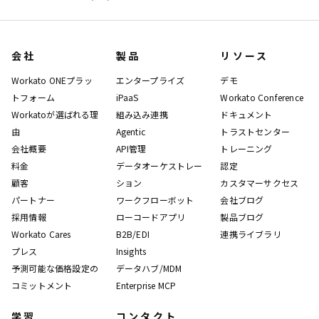
会社
製品
リソース
Workato ONEプラッ
エンタープライズ
デモ
トフォーム
iPaaS
Workato Conference
Workatoが選ばれる理
組み込み連携
ドキュメント
由
Agentic
トラストセンター
会社概要
API管理
トレーニング
料金
データオーケストレー
認定
顧客
ション
カスタマーサクセス
パートナー
ワークフローボット
会社ブログ
採用情報
ローコードアプリ
製品ブログ
Workato Cares
B2B/EDI
連携ライブラリ
プレス
Insights
予測可能な価格設定の
データハブ/MDM
コミットメント
Enterprise MCP
学習
コンタクト