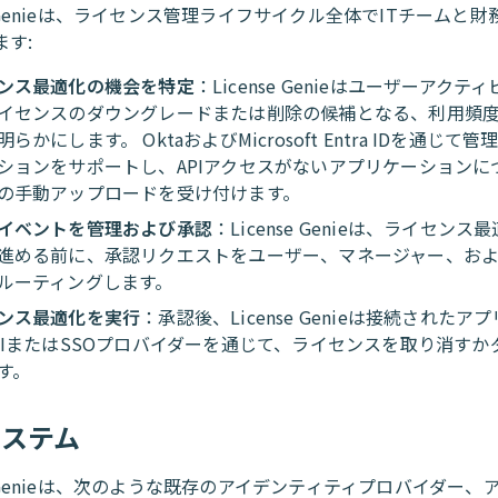
se Genieは、ライセンス管理ライフサイクル全体でITチームと
ます:
ンス最適化の機会を特定
：License Genieはユーザーアク
イセンスのダウングレードまたは削除の候補となる、利用頻
らかにします。 OktaおよびMicrosoft Entra IDを通じて
ションをサポートし、APIアクセスがないアプリケーションに
の手動アップロードを受け付けます。
イベントを管理および承認
：License Genieは、ライセン
進める前に、承認リクエストをユーザー、マネージャー、お
ルーティングします。
ンス最適化を実行
：承認後、License Genieは接続されたア
PIまたはSSOプロバイダーを通じて、ライセンスを取り消すか
す。
システム
se Genieは、次のような既存のアイデンティティプロバイダー