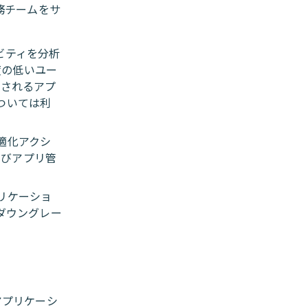
財務チームをサ
ティビティを分析
度の低いユー
管理されるアプ
ついては利
ス最適化アクシ
よびアプリ管
プリケーショ
ダウングレー
、アプリケーシ