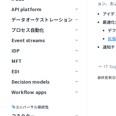
Gong
ストを作成
ナレッジベースとデータベー
ョン、お
ユーザー確認
コネクターFAQ
API platform
スのベストプラクティス
Google Calendar
エージェントオーケストレーシ
アイデ
スキルバージョン管理
データオーケストレーション
API監視と分析
ョン
ナレッジベースレシピ
最適化
Google Contacts
ナレッジベースとスキルの比較
プロセス自動化
ベストプラクティス
コンセプト
Genieをテスト
ダッシュボード
ナレッジベースとスキルの比
デ
Google Directory End User
較
拡
Event streams
APIゲートウェイ
データソース
エンタープライズ全体の接続性
APIログ
Google Docs
通知チ
IDP
Edge Gateway
送信先
イベント駆動型自動化
Workato Event streams
サポートされているデータソー
Google Drive
ス
MFT
AIゲートウェイ
データの抽出
ワークフローオーケストレーショ
Event streams公開API
信頼度スコア
サポートされている宛先
使用方法
Google Meet
←
IT S
ン
データソースを接続
ページャ
EDI
APIコレクション
データの読み込み
Event streamsの制限
アクション
フローを転送
宛先に接続
イベント（トリガー）ベースの
ユースケース例
メッセージを消費
Google Sheets
データ変換と処理
抽出
最終更新日
Decision models
APIエンドポイント
データ変換
ファイルサーバー
コネクション設定
APIプロキシコレクション
増分ロード
権限
メッセージを公開
ドキュメントを処理
ファイル転送を設定
Google Slides
エラーおよび例外処理
カスタム抽出
Workflow apps
APIガバナンス
データパイプライン
トリガー
Decision modelの設定
APIレシピコレクション
APIレシピエンドポイント
変換手法
トピックのナビゲーション
メッセージのバッチを公開
ドキュメントを分類
エラー処理と再試行
SFTPエンドポイントをセットア
Highspot
セキュリティとコンプライアンス
レプリケーションパイプライン
ップ
APIセキュリティ
データオーケストレーションの制
アクション
モデルフィールド
主要コンポーネント
SOAP APIレシピコレクション
APIプロキシエンドポイント
APIアクセスポリシー
構築済み変換
データパイプラインの概念
新規トピックの作成
アラートと監視
バケット内の新規トランザクシ
APIレシピ
Jira
ユニバーサル接続性
限
スケーラビリティとパフォーマン
抽出頻度の設定
SFTPアカウントを作成
ョン
ライブラリ
デシジョンテーブル
ユースケース例
AIゲートウェイコレクション
エンドポイント管理
レシピOps
APIアクセス
カスタムコード
データパイプラインの設定
トピックスキーマ
データ形式を変換
APIレシピを作成
APIプロキシエンドポイントを
ス
コネクター
Mailchimp Campaign