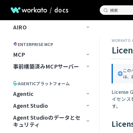
/
docs
検索
AIで構築
AIRO
ホームページ
WORKATO 
ENTERPRISE MCP
Lice
AIROとのチャット
MCP
AIROが知っていること
チャット履歴の管理
事前構築済みMCPサーバー
MCP Registry
この
Blueprints
AIROプレイブック
は、
MCP構成
事前構築済みMCPサーバー
MCPレジストリを管理
AGENTICプラットフォーム
AIROで構築
最初のブループリントを作成
MCP Runtime
MCPサーバーAIモデル構成
MCPレジストリへのアクセスを
最初から開始
Airtable
Licen
Agentic
リクエスト
AIRO MCPサーバー
ブループリントの管理
レシピ
イセンス
MCP Control Plane
構築済みMCPサーバーから開始
Box
AIモデルにMCPサーバーを追
Agent Studio
Workato Agent Registry
す。
加
Acumen
フィールドをマッピング
リモートMCPサーバーをインスト
MCPサーバーツールの管理
ゲートウェイ
Calendly
Agent Studioのデータとセ
エージェントバージョン管理
Genieの主要コンポーネント
ール
MCPサーバーをAIモデル組織
ChatGPT
Lice
Formulaを記述
キュリティ
MCPアプリの管理
サードパーティサーバーへのプ
Canva
認証
に公開
大規模アクションモデル
Genieの使用開始
AIモデルとジョブ説明
MCPサーバーをローカルで実行
ロキシ
Claude