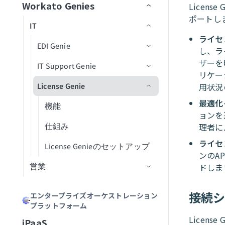
説明を生成
Workato Genies
セキュリティ
Licen
MCPアプリDevelopment
Confluence
承認
ChatGPT
マルチモーダル入力と出力
ユースケース
チャットインターフェイス
スコープと設計
ポートし
MCPクライアントの操作
オブザーバビリティ
カーソル
Genieガバナンス
IT
MCPサーバー設計のベストプラ
Databricks Data Explorer
MCPアクセス方法
MCP検証済みユーザーアク
Claude
エージェントメモリ
ユーザーとアクセスの管理
ガードレール
はじめてのGenieを作成する
ナレッジベースをConfluenceに
チャネルサポート
Genieのスコープを計画する
ライセ
Developer APIおよびEmbedded API
クティス
ガバナンス
MCPクライアントとしてのGenie
MCPサーバーログを表示
Microsoft Copilot
セス
検証済みユーザーアクセス
接続
ユーザーIDを確立
EDI Genie
Discord
トラフィック管理
し、ラ
MCP
カーソル
Decision modelsおよびエージェン
Genieの操作
ナレッジベース
検証済みユーザーアクセス
Slack
プロンプト攻撃
Genie設計パターン
職務記述書を作成
チャネルサポートオプショ
MCPツール設計のベストプラク
MCPサーバーのアクセスと設定
MCP検証済みユーザーアク
ザーを明
ト
データ
GenieチャットからSlackメッセ
動作の操作
IT Support Genie
機能
ン
Docusign
ユースケース
ティス
Microsoft Copilot
セス設定
コネクター
スキル
ロールベースアクセス
Overviewページ
Microsoft Teams
有害なコンテンツ
ナレッジベース設計のベスト
複数ステップを含むGenieワー
AIモデルを追加
リケー
ージを送信
MCPサーバー制限を設定
エージェント間通信
PII匿名化パターン
License Genie
プラクティス
クフローの設計
仕組み
機能
チャネルモード
用状況
Dropbox
トラブルシューティング
LLMでGitHub課題を作成
Agent Studioの制限
Conversationsページ
Enterprise Contextコネクター
Workato GO
PII検出
データベースのスキル設計
チャットインターフェイスを
経費GenieでCoupa経費を検証
GenieにMCPサーバースキルを追
最適化
Genie会話の可観測性
ナレッジベース管理
追加
EDI Genieのセットアップ
仕組み
機能
チャネル認証
ElevenLabs
FAQ
加
LLMでSnowflakeデータを分析
トラブルシューティング
アプリイベントを作成
Workato Genieコネクター
Headless API
不適切表現フィルター
スキル設計のベストプラクテ
制限
ョンを
Telegramでパーソナルアシスタ
スキル
データ取り込み
ィス
ナレッジベースを作成
EDI Genieの使用
IT Support Genieのセットアッ
仕組み
チャンネル応答を有効化
理者に
Excel
ントGenieを構築
MCPサーバーAIモデル構成
FAQ
高度なファイルおよびデータ分
Workato Skill connector
算術エラー
カスタム単語フィルター
ドキュメントを削除
タスクをGenieに割り当て
カスタムインターフェース
プ
ライセ
FAQ
データベースのスキル設計
析
ナレッジベースドキュメント
スキルプロンプト
スキルを作成
License Genieのセットアップ
APIのチュートリアル
Freshdesk
調達Genieで発注書を処理
ChatGPT
Microsoft Teamsエラー
拒否トピック
ドキュメントを一覧表示
タスクをユーザーに割り当て
ワークフロートリガーを開始
ンのA
の準備
IT Support Genieの使用
営業
スキル設計のベストプラクティ
ファイルと画像をアップロード
MCPサーバースキル
ファイルと画像をアップロー
（リアルタイム）
カスタムチャットUIの構築
ドしま
GitHub
Decision modelを使用してエー
Claude
Genie呼び出しエラー
ドキュメントを検索
承認リクエストを作成
ス
検索プロンプティング
ド
ジェント間でリクエストをルー
Workato GO用のアクションボー
CPQ Genie
ユーザー確認
レスポンスを返すアクション
トラブルシューティング
GitLab Explorer
カーソル
接続
ティング
ドキュメントをアップサート
ビジネスイベントを送信
エンタープライズオーケストレーション
スキルプロンプト
ドを作成
ナレッジベースとデータベー
高度な機能を追加
プラットフォーム
Rep Genie
ナレッジベースとスキルの比
Workato Genieコネクターから
Gmail
スの比較
Microsoft Copilot
ナレッジを保存
MCPサーバースキル
Business approvalsで承認リクエ
較
移行
Licen
iPaaS