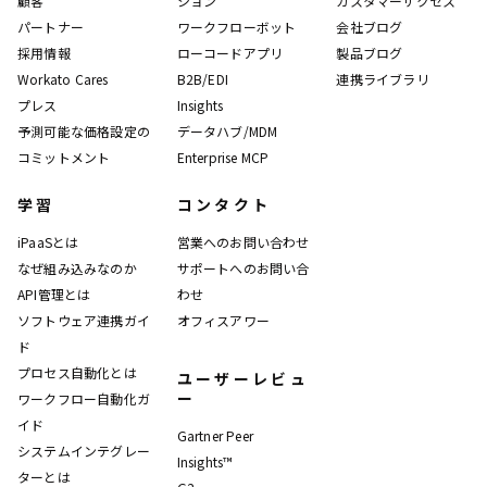
顧客
ション
カスタマーサクセス
パートナー
ワークフローボット
会社ブログ
採用情報
ローコードアプリ
製品ブログ
Workato Cares
B2B/EDI
連携ライブラリ
プレス
Insights
予測可能な価格設定の
データハブ/MDM
コミットメント
Enterprise MCP
学習
コンタクト
iPaaSとは
営業へのお問い合わせ
なぜ組み込みなのか
サポートへのお問い合
API管理とは
わせ
ソフトウェア連携ガイ
オフィスアワー
ド
プロセス自動化とは
ユーザーレビュ
ー
ワークフロー自動化ガ
イド
Gartner Peer
システムインテグレー
Insights™
ターとは