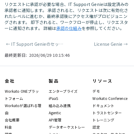
リクエストに承認が必要な場合、IT Support Genieは設定済みの
承認者に通知します。 承認されると、リクエストは次に有効化さ
れたレベルに進むか、最終承認後にアクセス権がプロビジョニン
グされます。 却下されると、ワークフローが停止し、リクエスタ
ーに通知されます。 詳細は
承認の仕組み
を参照してください。
←
IT Support Genieのセットアップ
License Genie
→
ページャー
最終更新日:
2026/06/29 10:15:46
会社
製品
リソース
Workato ONEプラッ
エンタープライズ
デモ
トフォーム
iPaaS
Workato Conference
Workatoが選ばれる理
組み込み連携
ドキュメント
由
Agentic
トラストセンター
会社概要
API管理
トレーニング
料金
データオーケストレー
認定