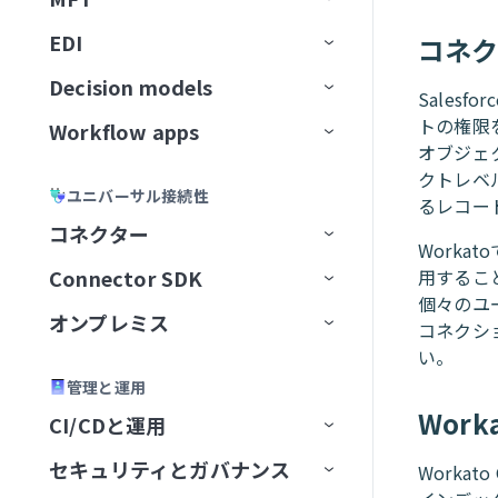
Workato GO用のアクションボー
ユーザー確認
レスポンスを返すアクション
トラブルシューティング
GitLab Explorer
カーソル
ン
ティング
データソースを接続
ドキュメントをアップサート
ビジネスイベントを送信
スキルプロンプト
ドを作成
ナレッジベースとデータベー
高度な機能を追加
EDI
コネ
APIコレクション
データの読み込み
Event streamsの制限
IDP by Workatoの制限事項
フローを転送
宛先に接続
イベント（トリガー）ベースの
ユースケース例
メッセージを消費
ナレッジベースとスキルの比
Workato Genieコネクターから
Gmail
スの比較
Microsoft Copilot
データ変換と処理
抽出
ナレッジを保存
MCPサーバースキル
Business approvalsで承認リクエ
較
移行
Decision models
APIエンドポイント
データ変換
アクション
ファイルサーバー
コネクション設定
APIプロキシコレクション
増分ロード
権限
メッセージを公開
ファイル転送を設定
Sales
Gong
ストを作成
ナレッジベースとデータベー
エラーおよび例外処理
カスタム抽出
ユーザー確認
コネクターFAQ
トの権限
Workflow apps
APIガバナンス
データパイプライン
トリガー
Decision modelの設定
APIレシピコレクション
APIレシピエンドポイント
変換手法
トピックのナビゲーション
メッセージのバッチを公開
ドキュメントを処理
エラー処理と再試行
SFTPエンドポイントをセットア
スのベストプラクティス
Google Calendar
エージェントオーケストレーシ
オブジェク
セキュリティとコンプライアンス
レプリケーションパイプライン
ップ
スキルバージョン管理
APIセキュリティ
データオーケストレーションの制
アクション
モデルフィールド
主要コンポーネント
ョン
SOAP APIレシピコレクション
APIプロキシエンドポイント
APIアクセスポリシー
構築済み変換
データパイプラインの概念
新規トピックの作成
ドキュメントを分類
アラートと監視
バケット内の新規トランザクシ
ナレッジベースレシピ
APIレシピ
クトレベ
Google Contacts
ユニバーサル接続性
限
スケーラビリティとパフォーマン
抽出頻度の設定
SFTPアカウントを作成
ョン
るレコード
ナレッジベースとスキルの比較
ライブラリ
デシジョンテーブル
ユースケース例
Genieをテスト
AIゲートウェイコレクション
エンドポイント管理
レシピOps
APIアクセス
カスタムコード
データパイプラインの設定
トピックスキーマ
データ形式を変換
ナレッジベースとスキルの比
APIレシピを作成
APIプロキシエンドポイントを
ス
コネクター
Google Directory End User
Change Data Capture
サーバーアクティビティログ
較
設定
Worka
API開発者ポータル
Decision Modelsコネクター
管理
コレクションを編集
テスト
レシピバージョン管理
認証
SQLベースの変換
データパイプラインの監視と管
リテンション期間
レコードの作成
CRMアプリ
新規APIリクエストトリガー
エンドポイントの有効化/無効
API同時実行しきい値超過トリ
新しいAPIクライアントを作成
Amazon S3を設定
監視と分析
Connector SDK
用するこ
アプリコネクター
Google Docs
理
APIプロキシ変換の適用
化
ガー
個々のユー
設定
ビルダーエクスペリエンス
設定を構成
キャッシュ
開発者ポータルの設定
SQL Transformations
トピックのリセット
ラベルを生成
翻訳アプリ
権限
APIリクエストに応答アクショ
新しいアプリケーションを作
Auth Token
Asanaを設定
ユーザーとロールの管理
オンプレミス
ユニバーサルコネクター
プラットフォームクイックス
Google Drive
Active Directory
コネクシ
レシピ内のパイプライントリガ
ン
パステンプレート化
APIポリシークォータ違反トリ
成
タート
APIの呼び出し
アプリのユーザーエクスペリ
未認証コレクション
FAQ
開発者ポータルへのアクセス
カスタムドメイン
SQLコレクション by Workato
メッセージプレビュー
レコードを取得
アプリディレクトリ
はじめに
OAuth 2.0
カスタムドメイン
コネクター概要
Azure Blob Storageを設定
い。
カスタムコードサポート
ー
ガー
コミュニティコネクター
オンプレミスグループ
Google Meet
Adobe Commerce Magento
A2A Protocol
コネクション設定
エンス
APIレシピエンドポイントを設
エンドポイントパスのガイド
新しいアクセスプロファイル
管理と運用
ハウツーガイド
テストコードタブ
API platformの制限
Postmanに同期
カスタム認可
JSON Transformations by
新規メッセージトリガー
レコードの検索
アプリユーザーとグループの管
アプリ設定
JSON Web Token
JITユーザー設定
データソースをセットアップ
SQL Collection制限
BambooHRを設定
Workflow appの作成
再利用可能なコンポーネント
同期タイプと実行
定
ライン
APIポリシーレート制限違反ト
を作成
コネクターを提供
オンプレミスエージェント
Google Sheets
Adobe Experience Manager
GraphQL
Aconex
グループを作成
トリガー
コネクション設定
コネクション設定
Wor
CI/CDと運用
Workflow appsの制限
Workato
理
招待と認証
リガー
SDKリファレンス
バージョン管理
最初のコネクターを構築
OpenAPI仕様のダウンロード
Truststore
新規メッセージバッチトリガー
検証済みユーザーアクセス
OpenID Connect
AvroおよびParquetファイルを
Confluenceを設定
既存のプロジェクトから
セットアップとアクセス
JWT Workatoクレーム
バージョン管理とデプロイメント
データパイプラインのトラブル
SOAP APIウォークスルー
カスタム検証
コネクター制限
オンプレミスコネクション
Google Slides
ADP Workforce Now
HTTP
Airwallex
グループステータス
エージェントを追加
アクション
コネクション設定
タスクを再開
コネクション設定
コネクション設定
新規エントリ
セキュリティとガバナンス
FAQ
Environment
SQLコレクション by Workato
ポータル設定
Workflow apps portalホームペー
変換
JSONデータを変換
Workflow appを作成
Worka
シューティング
APIリクエストタイムアウトト
CLI
コネクターを共有
OpenAPI仕様によるコネクタ
コネクターキーリファレン
FAQ
APIパスプレフィックス
メッセージ公開アクション
ページ
OAuth 2.0トークンイントロス
Coupaを設定
アプリインターフェイスを
JWTペイロードクレームを
ジ
パフォーマンス
DCRを使用したAPIクライアン