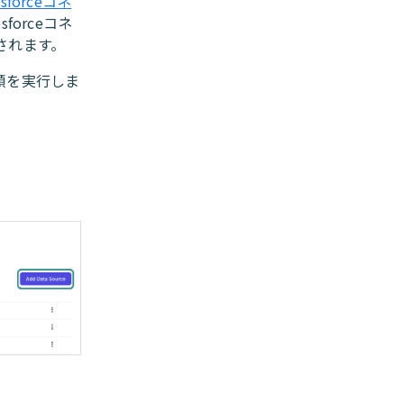
esforceコネ
forceコネ
されます。
手順を実行しま