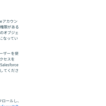
ceアカウン
ス権限がある
eのオブジェ
になってい
。
ユーザーを使
クセスを
sforce
してくださ
をクロールし、