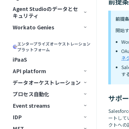
前提
加
Acumen
フィールドをマッピング
リモートMCPサーバーをインスト
MCPサーバーツールの管理
ゲートウェイ
Calendly
Agent Studioのデータとセ
エージェントバージョン管理
Genieの主要コンポーネント
ール
MCPサーバーをAIモデル組織
ChatGPT
Formulaを記述
キュリティ
MCPアプリの管理
サードパーティサーバーへのプ
Canva
認証
前提
に公開
大規模アクションモデル
Genieの使用開始
AIモデルとジョブ説明
MCPサーバーをローカルで実行
ロキシ
Claude
説明を生成
Workato Genies
セキュリティ
MCPアプリDevelopment
Confluence
承認
開始
ChatGPT
マルチモーダル入力と出力
ユースケース
チャットインターフェイス
スコープと設計
MCPクライアントの操作
オブザーバビリティ
カーソル
Genieガバナンス
IT
MCPサーバー設計のベストプラ
Databricks Data Explorer
MCPアクセス方法
MCP検証済みユーザーアク
Wo
Claude
エージェントメモリ
ユーザーとアクセスの管理
ガードレール
はじめてのGenieを作成する
ナレッジベースをConfluenceに
チャネルサポート
Genieのスコープを計画する
エンタープライズオーケストレーション
Developer APIおよびEmbedded API
クティス
ガバナンス
MCPクライアントとしてのGenie
MCPサーバーログを表示
Microsoft Copilot
セス
プラットフォーム
検証済みユーザーアクセス
営業
接続
ユーザーIDを確立
EDI Genie
OA
Discord
トラフィック管理
MCP
カーソル
Decision modelsおよびエージェン
Genieの操作
ナレッジベース
検証済みユーザーアクセス
Slack
プロンプト攻撃
Genie設計パターン
職務記述書を作成
チャネルサポートオプショ
ネ
MCPツール設計のベストプラク
MCPサーバーのアクセスと設定
MCP検証済みユーザーアク
iPaaS
ト
データ
GenieチャットからSlackメッセ
動作の操作
IT Support Genie
CPQ Genie
機能
ン
Docusign
ユースケース
ティス
Microsoft Copilot
セス設定
コネクター
スキル
ロールベースアクセス
Overviewページ
Microsoft Teams
有害なコンテンツ
ナレッジベース設計のベスト
複数ステップを含むGenieワー
AIモデルを追加
S
ージを送信
MCPサーバー制限を設定
API platform
エージェント間通信
PII匿名化パターン
License Genie
Rep Genie
プラクティス
クフローの設計
仕組み
機能
チャネルモード
す
Dropbox
トラブルシューティング
LLMでGitHub課題を作成
Agent Studioの制限
Conversationsページ
Enterprise Contextコネクター
Workato GO
PII検出
データベースのスキル設計
チャットインターフェイスを
経費GenieでCoupa経費を検証
GenieにMCPサーバースキルを追
データオーケストレーション
API監視と分析
Genie会話の可観測性
ナレッジベース管理
追加
EDI Genieのセットアップ
仕組み
機能
チャネル認証
ElevenLabs
FAQ
加
LLMでSnowflakeデータを分析
トラブルシューティング
アプリイベントを作成
Workato Genieコネクター
Headless API
不適切表現フィルター
スキル設計のベストプラクテ
制限
Telegramでパーソナルアシスタ
プロセス自動化
ベストプラクティス
コンセプト
ダッシュボード
サポ
スキル
データ取り込み
ィス
ナレッジベースを作成
EDI Genieの使用
IT Support Genieのセットアッ
仕組み
チャンネル応答を有効化
Excel
ントGenieを構築
MCPサーバーAIモデル構成
FAQ
高度なファイルおよびデータ分
Workato Skill connector
算術エラー
カスタム単語フィルター
ドキュメントを削除
タスクをGenieに割り当て
カスタムインターフェース
プ
Event streams
APIゲートウェイ
データソース
エンタープライズ全体の接続性
APIログ
FAQ
データベースのスキル設計
析
ナレッジベースドキュメント
スキルプロンプト
スキルを作成
License Genieのセットアップ
APIのチュートリアル
Freshdesk
調達Genieで発注書を処理
Sales
ChatGPT
Microsoft Teamsエラー
拒否トピック
ドキュメントを一覧表示
タスクをユーザーに割り当て
ワークフロートリガーを開始
の準備
IT Support Genieの使用
IDP
Edge Gateway
送信先
イベント駆動型自動化
Workato Event streams
サポートされているデータソー
ートしてい
スキル設計のベストプラクティ
ファイルと画像をアップロード
MCPサーバースキル
ファイルと画像をアップロー
（リアルタイム）
カスタムチャットUIの構築
GitHub
Decision modelを使用してエー
Claude
Genie呼び出しエラー
ス
ドキュメントを検索
承認リクエストを作成
クトへの
ス
検索プロンプティング
ド
MFT
AIゲートウェイ
データの抽出
ワークフローオーケストレーショ
Event streams公開API
信頼度スコア
ジェント間でリクエストをルー
サポートされている宛先
使用方法