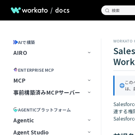
/
docs
検索
WORKATO 
AIで構築
Sal
AIRO
Wor
ホームページ
ENTERPRISE MCP
AIROとのチャット
MCP
この
AIROが知っていること
チャット履歴の管理
は、
事前構築済みMCPサーバー
MCP Registry
Blueprints
AIROプレイブック
Salesf
MCP構成
事前構築済みMCPサーバー
MCPレジストリを管理
AGENTICプラットフォーム
連する権
AIROで構築
最初のブループリントを作成
MCP Runtime
MCPサーバーAIモデル構成
MCPレジストリへのアクセスを
最初から開始
Airtable
Sales
Agentic
リクエスト
AIRO MCPサーバー
ブループリントの管理
レシピ
MCP Control Plane
構築済みMCPサーバーから開始
Box
AIモデルにMCPサーバーを追
Agent Studio
Workato Agent Registry