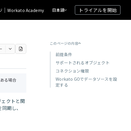
トライアルを開始
日本語
ジ
Workato Academy
このページの内容
ー
前提条件
サポートされるオブジェクト
コネクション権限
Workato GOでデータソースを設
ある場合
定する
オブジェクトと関
を同期し、