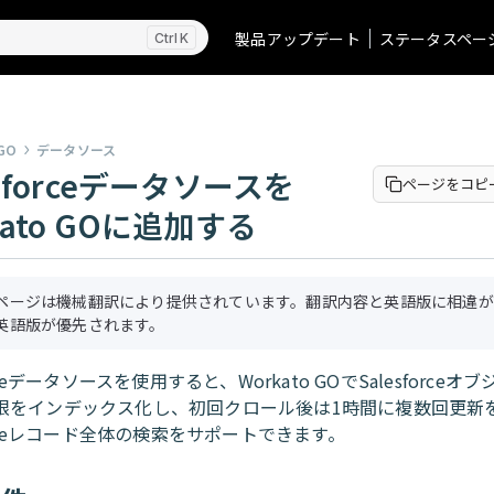
製品アップデート
ステータスペー
K
GO
データソース
esforceデータソースを
ページをコピ
kato GOに追加する
ページは機械翻訳により提供されています。翻訳内容と英語版に相違が
英語版が優先されます。
orceデータソースを使用すると、Workato GOでSalesforce
限をインデックス化し、初回クロール後は1時間に複数回更新
forceレコード全体の検索をサポートできます。