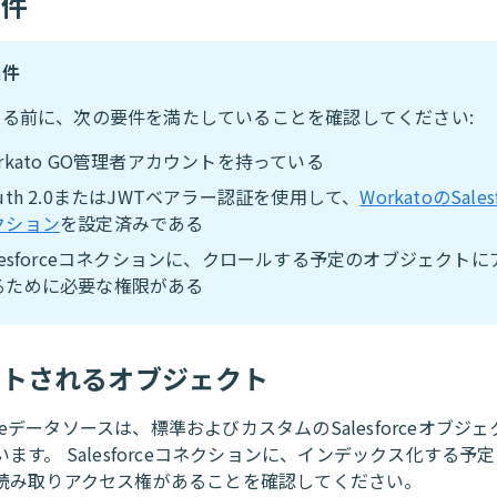
条件
条件
する前に、次の要件を満たしていることを確認してください:
rkato GO管理者アカウントを持っている
uth 2.0またはJWTベアラー認証を使用して、
WorkatoのSales
クション
を設定済みである
alesforceコネクションに、クロールする予定のオブジェクト
るために必要な権限がある
ートされるオブジェクト
forceデータソースは、標準およびカスタムのSalesforceオブジ
ます。 Salesforceコネクションに、インデックス化する予
読み取りアクセス権があることを確認してください。