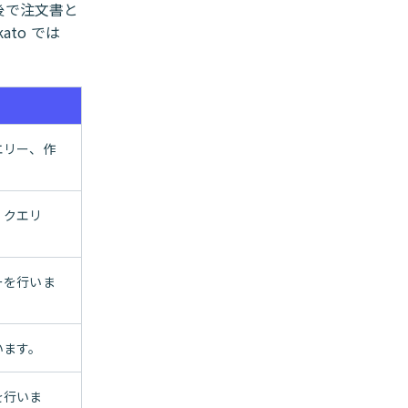
後で注文書と
to では
エリー、作
、クエリ
ーを行いま
います。
を行いま