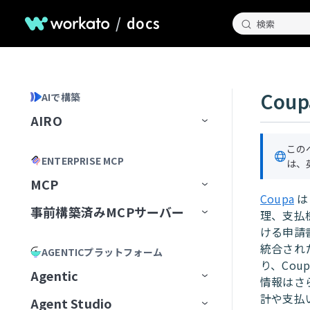
/
docs
検索
Coup
AIで構築
AIRO
ホームページ
この
ENTERPRISE MCP
は、
AIROとのチャット
MCP
Coupa
は
AIROが知っていること
チャット履歴の管理
事前構築済みMCPサーバー
MCP Registry
理、支払
ける申請
Blueprints
AIROプレイブック
MCP構成
事前構築済みMCPサーバー
MCPレジストリを管理
統合され
AGENTICプラットフォーム
AIROで構築
最初のブループリントを作成
り、Co
MCP Runtime
MCPサーバーAIモデル構成
MCPレジストリへのアクセスを
最初から開始
Airtable
Agentic
情報はさ
リクエスト
AIRO MCPサーバー
ブループリントの管理
レシピ
MCP Control Plane
構築済みMCPサーバーから開始
Box
AIモデルにMCPサーバーを追
計や支払
Agent Studio
Workato Agent Registry