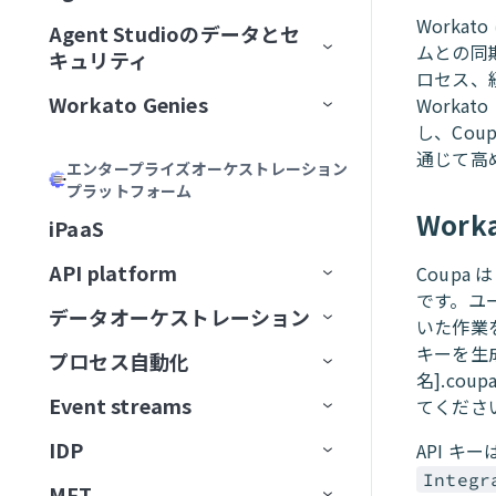
加
Acumen
フィールドをマッピング
リモートMCPサーバーをインスト
MCPサーバーツールの管理
ゲートウェイ
Calendly
Worka
Agent Studioのデータとセ
エージェントバージョン管理
Genieの主要コンポーネント
ール
MCPサーバーをAIモデル組織
ChatGPT
ムとの同期を
Formulaを記述
キュリティ
MCPアプリの管理
サードパーティサーバーへのプ
Canva
認証
に公開
ロセス、
大規模アクションモデル
Genieの使用開始
AIモデルとジョブ説明
MCPサーバーをローカルで実行
ロキシ
Claude
説明を生成
Workato Genies
Worka
セキュリティ
MCPアプリDevelopment
Confluence
承認
ChatGPT
マルチモーダル入力と出力
ユースケース
チャットインターフェイス
スコープと設計
し、Co
MCPクライアントの操作
オブザーバビリティ
カーソル
Genieガバナンス
IT
MCPサーバー設計のベストプラ
Databricks Data Explorer
MCPアクセス方法
MCP検証済みユーザーアク
通じて高
Claude
エージェントメモリ
ユーザーとアクセスの管理
ガードレール
はじめてのGenieを作成する
ナレッジベースをConfluenceに
チャネルサポート
Genieのスコープを計画する
エンタープライズオーケストレーション
Developer APIおよびEmbedded API
クティス
ガバナンス
MCPクライアントとしてのGenie
MCPサーバーログを表示
Microsoft Copilot
セス
プラットフォーム
検証済みユーザーアクセス
営業
接続
ユーザーIDを確立
EDI Genie
Discord
トラフィック管理
MCP
カーソル
Decision modelsおよびエージェン
Genieの操作
ナレッジベース
検証済みユーザーアクセス
Slack
プロンプト攻撃
Genie設計パターン
職務記述書を作成
チャネルサポートオプショ
Work
MCPツール設計のベストプラク
MCPサーバーのアクセスと設定
MCP検証済みユーザーアク
iPaaS
ト
データ
GenieチャットからSlackメッセ
動作の操作
IT Support Genie
CPQ Genie
機能
ン
Docusign
ユースケース
ティス
Microsoft Copilot
セス設定
コネクター
スキル
ロールベースアクセス
Overviewページ
Microsoft Teams
有害なコンテンツ
ナレッジベース設計のベスト
複数ステップを含むGenieワー
AIモデルを追加
ージを送信
MCPサーバー制限を設定
API platform
Coupa
エージェント間通信
PII匿名化パターン
License Genie
Rep Genie
プラクティス
クフローの設計
仕組み
機能
チャネルモード
Dropbox
トラブルシューティング
LLMでGitHub課題を作成
です。ユー
Agent Studioの制限
Conversationsページ
Enterprise Contextコネクター
Workato GO
PII検出
データベースのスキル設計
チャットインターフェイスを
経費GenieでCoupa経費を検証
GenieにMCPサーバースキルを追
データオーケストレーション
API監視と分析
いた作業を
Genie会話の可観測性
ナレッジベース管理
追加
EDI Genieのセットアップ
仕組み
機能
チャネル認証
ElevenLabs
FAQ
加
LLMでSnowflakeデータを分析
トラブルシューティング
アプリイベントを作成
Workato Genieコネクター
Headless API
不適切表現フィルター
スキル設計のベストプラクテ
制限
キーを生成
Telegramでパーソナルアシスタ
プロセス自動化
ベストプラクティス
コンセプト
ダッシュボード
スキル
データ取り込み
ィス
ナレッジベースを作成
EDI Genieの使用
IT Support Genieのセットアッ
仕組み
チャンネル応答を有効化
Excel
名].cou
ントGenieを構築
MCPサーバーAIモデル構成
FAQ
高度なファイルおよびデータ分
Workato Skill connector
算術エラー
カスタム単語フィルター
ドキュメントを削除
タスクをGenieに割り当て
カスタムインターフェース
プ
Event streams
てくださ
APIゲートウェイ
データソース
エンタープライズ全体の接続性
APIログ
FAQ
データベースのスキル設計
析
ナレッジベースドキュメント
スキルプロンプト
スキルを作成
License Genieのセットアップ
APIのチュートリアル
Freshdesk
調達Genieで発注書を処理
ChatGPT
Microsoft Teamsエラー
拒否トピック
ドキュメントを一覧表示
タスクをユーザーに割り当て
ワークフロートリガーを開始
の準備
IT Support Genieの使用
IDP
API キ
Edge Gateway
送信先
イベント駆動型自動化
Workato Event streams
サポートされているデータソー
スキル設計のベストプラクティ
ファイルと画像をアップロード
MCPサーバースキル
ファイルと画像をアップロー
（リアルタイム）
カスタムチャットUIの構築
GitHub
Decision modelを使用してエー
Claude
Genie呼び出しエラー
ス
ドキュメントを検索
承認リクエストを作成
Integr
ス
検索プロンプティング
ド
MFT
AIゲートウェイ
データの抽出
ワークフローオーケストレーショ
Event streams公開API
信頼度スコア
ジェント間でリクエストをルー
サポートされている宛先
使用方法