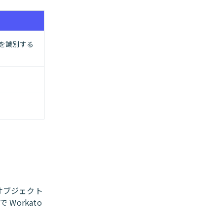
ーを識別する
。
なオブジェクト
Workato