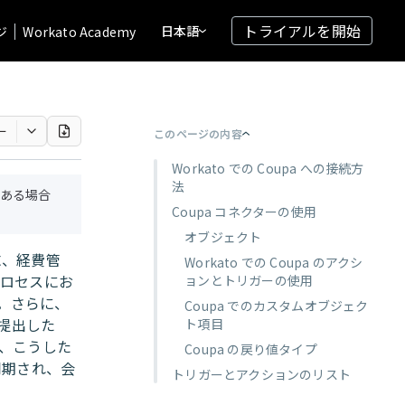
トライアルを開始
日本語
ジ
Workato Academy
ー
このページの内容
Workato での Coupa への接続方
法
ある場合
Coupa コネクターの使用
オブジェクト
求、経費管
Workato での Coupa のアクシ
プロセスにお
ョンとトリガーの使用
。さらに、
Coupa でのカスタムオブジェク
提出した
ト項目
り、こうした
Coupa の戻り値タイプ
同期され、会
トリガーとアクションのリスト