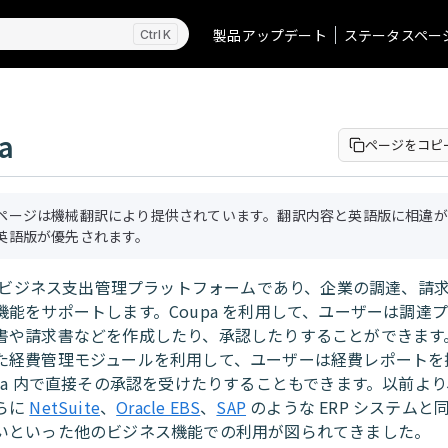
製品アップデート
ステータスペー
K
a
ページをコピ
ページは機械翻訳により提供されています。翻訳内容と英語版に相違が
英語版が優先されます。
ビジネス支出管理プラットフォームであり、企業の調達、請
機能をサポートします。Coupa を利用して、ユーザーは調達
書や請求書などを作成したり、承認したりすることができます
た経費管理モジュールを利用して、ユーザーは経費レポートを
upa 内で直接その承認を受けたりすることもできます。以前よ
らに
NetSuite
、
Oracle EBS
、
SAP
のような ERP システムと
いといった他のビジネス機能での利用が図られてきました。