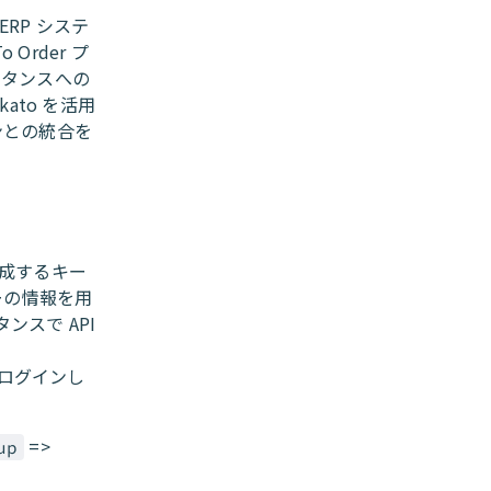
ERP システ
 Order プ
スタンスへの
ato を活用
ンとの統合を
生成するキー
ーの情報を用
ンスで API
トにログインし
=>
up