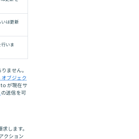
るいは更新
を行いま
ありません。
a オブジェク
to が現在サ
ト
の送信を可
を要求します。
アクション