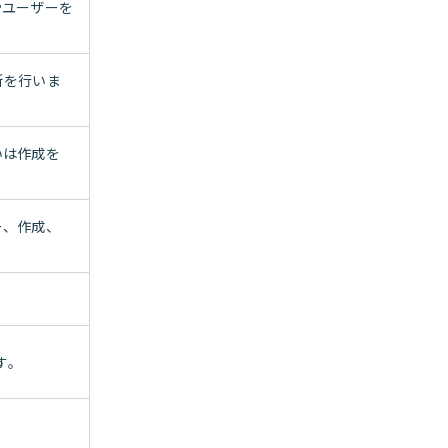
やユーザーを
新を行いま
いは作成を
ー、作成、
す。
。