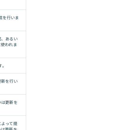
作成を行いま
成、あるい
に使われま
す。
更新を行い
いは更新を
によって提
いは更新を