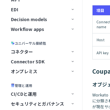
Workato GO用のアクションボー
ユーザー確認
レスポンスを返すアクション
トラブルシューティング
GitLab Explorer
カーソル
ン
ティング
データソースを接続
ドキュメントをアップサート
ビジネスイベントを送信
スキルプロンプト
ドを作成
ナレッジベースとデータベー
高度な機能を追加
EDI
APIコレクション
データの読み込み
Event streamsの制限
IDP by Workatoの制限事項
フローを転送
宛先に接続
イベント（トリガー）ベースの
ユースケース例
メッセージを消費
項目
ナレッジベースとスキルの比
Workato Genieコネクターから
Gmail
スの比較
Microsoft Copilot
データ変換と処理
抽出
ナレッジを保存
MCPサーバースキル
Business approvalsで承認リクエ
較
移行
Decision models
APIエンドポイント
データ変換
アクション
ファイルサーバー
コネクション設定
APIプロキシコレクション
増分ロード
権限
メッセージを公開
ファイル転送を設定
Connec
Gong
ストを作成
ナレッジベースとデータベー
エラーおよび例外処理
カスタム抽出
name
ユーザー確認
コネクターFAQ
Workflow apps
APIガバナンス
データパイプライン
トリガー
Decision modelの設定
APIレシピコレクション
APIレシピエンドポイント
変換手法
トピックのナビゲーション
メッセージのバッチを公開
ドキュメントを処理
エラー処理と再試行
SFTPエンドポイントをセットア
スのベストプラクティス
Google Calendar
エージェントオーケストレーシ
セキュリティとコンプライアンス
レプリケーションパイプライン
ップ
スキルバージョン管理
APIセキュリティ
データオーケストレーションの制
アクション
モデルフィールド
主要コンポーネント
ョン
SOAP APIレシピコレクション
APIプロキシエンドポイント
APIアクセスポリシー
構築済み変換
データパイプラインの概念
新規トピックの作成
ドキュメントを分類
アラートと監視
バケット内の新規トランザクシ
ナレッジベースレシピ
APIレシピ
Host
Google Contacts
ユニバーサル接続性
限
スケーラビリティとパフォーマン
抽出頻度の設定
SFTPアカウントを作成
ョン
ナレッジベースとスキルの比較
ライブラリ
デシジョンテーブル
ユースケース例
Genieをテスト
AIゲートウェイコレクション
エンドポイント管理
レシピOps
APIアクセス
カスタムコード
データパイプラインの設定
トピックスキーマ
データ形式を変換
ナレッジベースとスキルの比
APIレシピを作成
APIプロキシエンドポイントを
ス
コネクター
Google Directory End User
API key
Change Data Capture
サーバーアクティビティログ
較
設定
API開発者ポータル
Decision Modelsコネクター
管理
コレクションを編集
テスト
レシピバージョン管理
認証
SQLベースの変換
データパイプラインの監視と管
リテンション期間
レコードの作成
CRMアプリ
新規APIリクエストトリガー
エンドポイントの有効化/無効
API同時実行しきい値超過トリ
新しいAPIクライアントを作成
Amazon S3を設定
監視と分析
Connector SDK
アプリコネクター
Google Docs
理
APIプロキシ変換の適用
化
ガー
設定
ビルダーエクスペリエンス
設定を構成
キャッシュ
開発者ポータルの設定
SQL Transformations
トピックのリセット
ラベルを生成
翻訳アプリ
権限
APIリクエストに応答アクショ
新しいアプリケーションを作
Auth Token
Asanaを設定
Cou
ユーザーとロールの管理
オンプレミス
ユニバーサルコネクター
プラットフォームクイックス
Google Drive
Active Directory
レシピ内のパイプライントリガ
ン
パステンプレート化
APIポリシークォータ違反トリ
成
タート
APIの呼び出し
アプリのユーザーエクスペリ
未認証コレクション
FAQ
開発者ポータルへのアクセス
カスタムドメイン
SQLコレクション by Workato
メッセージプレビュー
レコードを取得
アプリディレクトリ
はじめに
OAuth 2.0
カスタムドメイン
コネクター概要
Azure Blob Storageを設定
カスタムコードサポート
ー
ガー
コミュニティコネクター
オンプレミスグループ
Google Meet
Adobe Commerce Magento
A2A Protocol
コネクション設定
オブジ
エンス
APIレシピエンドポイントを設
エンドポイントパスのガイド
新しいアクセスプロファイル
管理と運用
ハウツーガイド
テストコードタブ
API platformの制限
Postmanに同期
カスタム認可
JSON Transformations by
新規メッセージトリガー
レコードの検索
アプリユーザーとグループの管
アプリ設定
JSON Web Token
JITユーザー設定
データソースをセットアップ
SQL Collection制限
BambooHRを設定
Workflow appの作成
再利用可能なコンポーネント
同期タイプと実行
定
ライン
APIポリシーレート制限違反ト
を作成
コネクターを提供
オンプレミスエージェント
Google Sheets
Adobe Experience Manager
GraphQL
Aconex
グループを作成
トリガー
コネクション設定
コネクション設定
CI/CDと運用
Workflow appsの制限
Workato
理
招待と認証
Worka
リガー
SDKリファレンス
バージョン管理
最初のコネクターを構築
OpenAPI仕様のダウンロード
Truststore
新規メッセージバッチトリガー
検証済みユーザーアクセス
OpenID Connect
AvroおよびParquetファイルを
Confluenceを設定
既存のプロジェクトから
セットアップとアクセス
JWT Workatoクレーム
バージョン管理とデプロイメント
データパイプラインのトラブル
SOAP APIウォークスルー
カスタム検証
に分類され
コネクター制限
オンプレミスコネクション
Google Slides
ADP Workforce Now
HTTP
Airwallex
グループステータス
エージェントを追加
アクション
コネクション設定
タスクを再開
コネクション設定
コネクション設定
新規エントリ
セキュリティとガバナンス
FAQ
Environment
SQLコレクション by Workato
ポータル設定
Workflow apps portalホームペー
変換
JSONデータを変換
Workflow appを作成
シューティング
APIリクエストタイムアウトト
が現在サ
CLI
コネクターを共有
OpenAPI仕様によるコネクタ
コネクターキーリファレン
FAQ
APIパスプレフィックス
メッセージ公開アクション
ページ
OAuth 2.0トークンイントロス
Coupaを設定
アプリインターフェイスを
JWTペイロードクレームを
ジ
パフォーマンス
DCRを使用したAPIクライアン