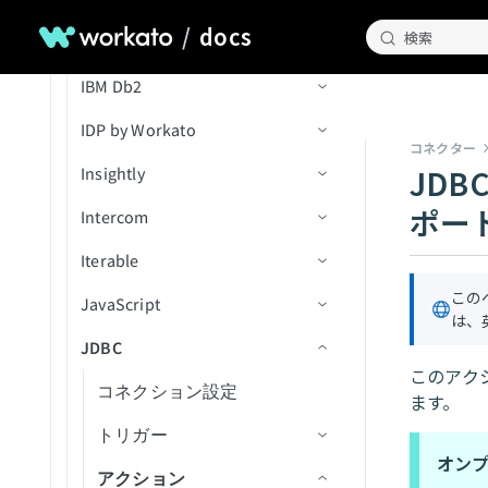
IDでイベントを取得
BigQueryでカスタムSQLを
更新済み行（リアルタイ
ァイルをアップロード
バケットを更新
イベント
/
docs
通話文字起こしを検索
検索
HubSpot
アクション
トリガー
コネクション設定
実行
ファイル権限を取得
ム）
行を一括更新
レコードの追加
新規ウェビナーセッション
終日イベントを作成
ファイル内容を使用してフ
オブジェクトメタデータを
新規アプリケーションアク
通話を検索
IBM Db2
アクション
トリガー
コネクション設定
ジョブIDで行のバッチを取
ファイル権限を一覧表示
Team Drive内のシートの新
レコードの削除
ウェビナー詳細を取得
新規オブジェクト
ァイルをアップロード
カレンダーを作成
更新
ティビティイベント
得（batch）
規行
ユーザーを検索
IDP by Workato
オブジェクトタイプ
アクション
Custom OAuth profiles
コネクション設定
ファイル権限を削除
レコードを取得
セッションから参加者を取
新規オブジェクト（v3）
オブジェクトの作成
新規/更新済みレコード
IDでカレンダーを取得
ファイルストリーミングで
新規ユーザーイベント
コネクター
Team Drive内のシートの新
得
オブジェクトをアップロー
JDB
Insightly
Greenhouseコネクションをv3
トリガー
アクション
信頼度スコア
ファイル/フォルダの名前変
モバイルデバイス
新規/更新済みオブジェクト
オブジェクトを作成（v3）
レコードの更新
スコープ
カレンダーを一覧表示
規/更新済み行
ド
に移行
更または移動
（v3）
ポー
Intercom
アクション
アクション
コネクション設定
レコードを検索
添付ファイルを作成（v3）
レコードの作成
新規レコード
行を挿入
タスクを作成
Greenhouse v3オブジェクト対
ファイルまたはフォルダを
New event（リアルタイム）
Iterable
トリガー
コネクション設定
データを転送
オブジェクトの更新
IDによるレコード詳細の取
新規レコード（バッチ）
レコードを取得
行をアップサート
ドキュメントを処理
応範囲
タスクを更新
検索
得
この
JavaScript
アクション
トリガー
コネクション設定
レコードの更新
オブジェクトを更新（v3）
新規/更新済みレコード
レコードを検索（バッチ）
行を選択
ドキュメントを分類
新規連絡先
ファイル権限を更新
は、
アクションテンプレートを
JDBC
アクション
トリガー
入力フィールドの定義
オブジェクトの検索
新規/更新済みレコード（バ
レコードの作成
カスタムSQLを使用した行
新規組織
連絡先を作成
新規会社
ファイルのアップロード
適用
ッチ）
の選択
このアク
アクション
出力フィールドの定義
コネクション設定
オブジェクトを検索（v3）
レコードを作成（バッチ）
連絡先が更新済み
組織を作成
新規連絡先
会話メモを追加
レコードの削除
ます。
リスト内の新規連絡先
行を削除
Javascript FAQ
トリガー
IDでオブジェクトを取得
レコードの更新
組織が更新済み
商談を作成
新規会話
ユーザーをアーカイブ
レコードを一覧表示
新規フォーム送信
カスタムSQLを実行
オン
アクション
申請を進める
レコードを更新（バッチ）
更新された商談
イベントを作成
新規ユーザー
ユーザーを作成/更新
新規行