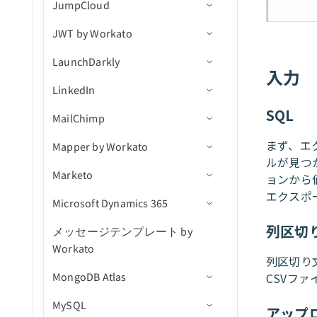
JumpCloud
使用
アクション
新規課題をエクスポート
トリガー
リスト内の連絡先を取得
コメントを作成
顧客リクエストを作成
JWT by Workato
コネクション設定
（batch）
新規/更新済み課題をエクス
JSON変換
アクション
課題を作成
コメントを作成
キュー内の新規メッセージ
ポート
LaunchDarkly
トリガー
コネクション設定
リストに連絡先を追加（バ
（リアルタイム）
入力
ユーザーを作成
コメントを一覧表示
メッセージをキューに公開
ッチ）
New event（リアルタイム）
LinkedIn
アクション
アクション
コネクション設定
トピック内の新規メッセー
新規オブジェクト
添付ファイルをダウンロー
IDでコメントを取得
メッセージをトピックに公
ワークフローに連絡先を追
新規課題
ジ（リアルタイム）
SQL
MailChimp
コネクション設定
ド
開
関連付けを作成
JWTを生成
加
キューを取得
新規課題（バッチ）
まず、エ
Mapper by Workato
トリガー
コネクション設定
課題の変更ログを取得
キュー内のメッセージを受
関連付けを削除
JWTをデコード
リストから連絡先を削除
キュー内の課題を取得
ルが見つ
新規/更新済みコメント（リ
信
（バッチ）
Marketo
アクション
トリガー
コネクション設定
課題を取得
オブジェクトの作成
新規リード獲得フォーム送
ョンから
アルタイム）
信
エクスポ
連絡先を削除
Microsoft Dynamics 365
アクション
アクション
コネクション設定
課題コメントを取得
オブジェクトの削除
IDでリード獲得フォーム応
キャンペーンが作成されま
新規/更新済み課題（リアル
（batch）
答を取得
した
エンゲージメントを作成
タイム）
列区切
メッセージテンプレート by
セルフサービスフローステッ
コネクション設定
IDでオブジェクトを取得
サブスクライバーを追加
オブジェクトにマッピング
Workato
プ
課題スキーマを取得
リード獲得フォーム回答を
キャンペーンが開封されま
所有者詳細を取得
新規/更新済みワークログ
トリガー
オブジェクトを一覧表示
サブスクライバータグを追
列区切り
検索
した
（リアルタイム）
MongoDB Atlas
トリガー
ユーザー詳細を取得
加
CSVフ
IDで所有者詳細を取得
アクション
ID別にオブジェクトを一覧
削除済みオブジェクト
キャンペーンアクション
キャンペーンが送信されま
課題が更新済み
MySQL
アクション
コネクション設定
割り当て可能なユーザーを
表示
サブスクライバーアクティ
新規リードをエクスポート
アップ
パイプラインステージを検
した
新規または新規/更新済みレ
ケースをクローズ