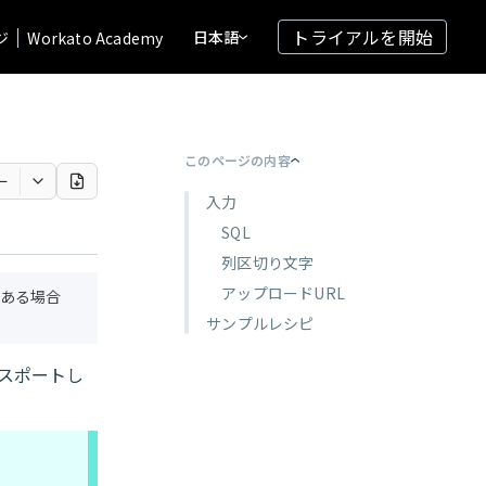
トライアルを開始
日本語
ジ
Workato Academy
このページの内容
ー
入力
SQL
列区切り文字
アップロードURL
ある場合
サンプルレシピ
スポートし