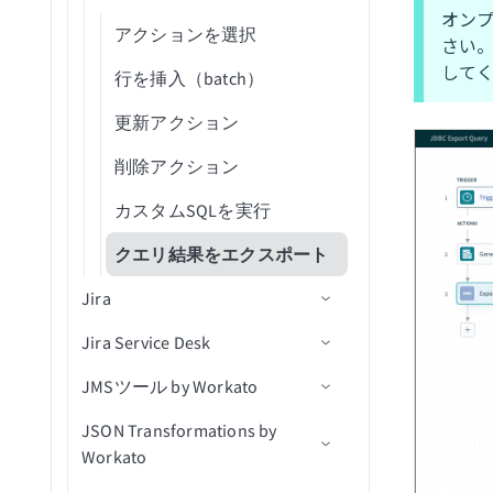
クエリ結果をエクスポート
オン
候補者を採用済みにする
関連付けを取得（batch）
連絡先を更新
連絡先が更新済み
IDで会話を取得
スケジュール済みクエリ
アクションを選択
さい
して
候補者を採用済みにする(v3)
会社に関連付けられた連絡
商談にメモを追加
会話が更新済み
ユーザーとして会話に返信
行を挿入（batch）
先を取得（batch）
アプリケーションを移動(v3)
商談を更新
ユーザーが更新済み
ユーザー別に会話を検索
更新アクション
関連付けを一覧表示
アプリケーションを却下
連絡先を検索
ユーザー別にメモを検索
削除アクション
（batch）
アプリケーションを却下
ユーザーを検索
ユーザー別にセグメントを
カスタムSQLを実行
レコードを関連付け
（v3）
検索
パイプラインを検索
クエリ結果をエクスポート
レコードを関連付け（バッ
添付ファイルをアップロー
ユーザー別にタグを検索
チ）
Jira
IDでユーザーを取得
ド
ユーザーを検索
関連付けを削除（batch）
Jira Service Desk
コネクション設定
ユーザーを更新
オブジェクトデータをエク
JMSツール by Workato
トリガー
コネクション設定
スポート（file）
JSON Transformations by
アクション
アクション
前提条件
削除済みオブジェクト
CRMデータをインポート
Workato
（real-time）
Jiraリアルタイムトリガーの
コネクション設定
（file）
ユーザーを課題に割り当て
顧客を作成