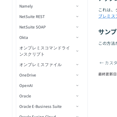
検索（バッチ）
ビティを取得
（bulk）
索（バッチ）
課題が更新済み（バッチ）
Namely
アクション
コネクション設定
ユーザーをロック
スマートキャンペーンを有
コードをエクスポート
新規リスト
これは、
オブジェクトの作成
課題を検索（バッチ）
サブスクライバータグを取
新規/更新済みリードをエク
効化
（bulk）
ブレミス
NetSuite REST
カスタムフィルタークエリの
トリガー
コネクション設定
ユーザーMFAをリセット
ドキュメントを削除
新規購読者
得
スポート（bulk）
オブジェクトを作成（バッ
使用
JQLで課題を検索（バッ
カスタムアクティビティを
エンティティの変更を監視
NetSuite SOAP
アクション
トリガー
コネクション設定
トリガーコマンドを実行
チ）
ドキュメントを挿入
新規行
チ）
新規または更新済み購読者
購読者を削除
リストに追加されたリード
追加（バッチ）
サン
データ型付けの制限
エンティティの変更を監視
を監視(バッチ)
Okta
アクション
トリガー
コネクション設定
オブジェクトの検索
オブジェクトIDを取得
ドキュメントをレプリケー
新規/更新行
アクションを選択
新規従業員プロファイル
コメントを更新
キャンペーンを検索
リストにリードを追加（バ
(バッチ)
この方法
ト
新規セルフサービスフロー
ッチ）
オンプレミスコマンドライ
アクション
トリガー
コネクション設定
従業員IDでユーザーを検索
オブジェクトスキーマの取
スケジュール済みクエリ
アクションを挿入
新規または更新済み従業員
ステータス投稿を作成
新規分類レコード
課題を更新
購読者を検索
新規オブジェクト
ステップ（リアルタイム）
ンスクリプト
得
ドキュメントを検索
プロファイル
オブジェクトをファイルに
アクション
トリガー
ユーザーのロックを解除
更新アクション
IDで従業員プロファイル詳
新規カスタムレコード
レコードの作成
新規分類レコード
課題ステータスを更新
タグを検索
新規オブジェクト（リアル
←
カスタ
新規リードアクティビティ
一括エクスポート（バル
オンブレミスファイル
コネクション設定
オブジェクトの検索
ドキュメントを更新
新規イベント
細を取得
ページャ
タイム）
トラブルシューティング
アクション
オブジェクトの更新
（バッチ）
ク）
Upsertアクション
新規または更新済みカスタ
レコードを作成（async）
新規および更新済みレコー
レコードの追加
新規イベント
添付ファイルをアップロー
購読者を更新
最終更新日
OneDrive
アクション
コネクション設定
オブジェクトの更新
コメントを投稿
ムレコード
ドをエクスポート
ド
新規または更新済みオブジ
NetSuite FAQ
ログイベントデータツリー
システム上のユーザーを更
リスト内の新規リード
ファイルからオブジェクト
削除アクション
レコードの削除
レコードを一括作成
NetSuiteコネクション設定
スケジュール済みイベント
ユーザーを作成
ェクト
OpenAI
トリガー
コネクション設定
新
を一括インポート（バル
オブジェクトを更新（バッ
人物プロファイルを検索
新規または更新済み標準レ
新規レコード
のトラブルシューティング
検索
コマンドラインスクリプト
レシピ移行
トラブルシューティング
新規/更新済みリード
カスタムSQLを実行
レコードを削除（async）
レコードを一括作成
ユーザーを有効化
ク）
チ）
コード
を実行
新規または更新済みオブジ
Oracle
アクション
トリガー
コネクション設定
人物プロファイルを更新
新規/更新済みレコード
NetSuiteランタイムのトラ
フォルダ内の新規ファイル
一般的なNetSuiteフィールド
新規/更新済みリード（バッ
ェクト（バッチ）
クエリ結果をエクスポート
RESTletスクリプトを実行
レコードの保存済み検索を
ユーザーを更新
リードプログラムステータ
新規標準レコード
ブルシューティング
Oracle E-Business Suite
アクション
アクション
コネクション設定
チ）
新規/更新済みレコード（バ
実行
フォルダ内の新規CSVファ
ファイルのアップロード
新規イベントトリガー（リ
スを変更（バッチ）
サポートされていないレコー
新規または更新済みオブジ
SuiteQLクエリを実行
グループにユーザーを追加
ッチ）
イル（バッチ）
アルタイム）
Oracle Fusion Cloud
ド
トリガー
コネクション設定
ェクト（リアルタイム）
カスタムレコードの保存済
ファイルをダウンロード
権限を追加
ビジネスアクション