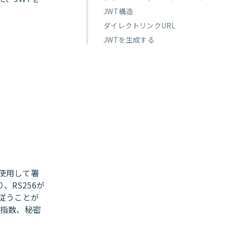
JWT構造
ダイレクトリンクURL
JWTを生成する
を使用して署
、RS256が
も従うことが
開指数、秘密
に