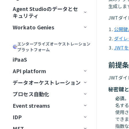
加
Acumen
フィールドをマッピング
リモートMCPサーバーをインスト
MCPサーバーツールの管理
ゲートウェイ
Calendly
生成しま
Agent Studioのデータとセ
エージェントバージョン管理
Genieの主要コンポーネント
ール
MCPサーバーをAIモデル組織
ChatGPT
Formulaを記述
キュリティ
MCPアプリの管理
サードパーティサーバーへのプ
Canva
認証
JWTダ
に公開
大規模アクションモデル
Genieの使用開始
AIモデルとジョブ説明
MCPサーバーをローカルで実行
ロキシ
Claude
説明を生成
Workato Genies
セキュリティ
MCPアプリDevelopment
Confluence
承認
公開鍵
ChatGPT
マルチモーダル入力と出力
ユースケース
チャットインターフェイス
スコープと設計
MCPクライアントの操作
オブザーバビリティ
カーソル
ダイレ
Genieガバナンス
IT
MCPサーバー設計のベストプラ
Databricks Data Explorer
MCPアクセス方法
MCP検証済みユーザーアク
Claude
エージェントメモリ
ユーザーとアクセスの管理
ガードレール
はじめてのGenieを作成する
ナレッジベースをConfluenceに
チャネルサポート
Genieのスコープを計画する
エンタープライズオーケストレーション
Developer APIおよびEmbedded API
クティス
ガバナンス
MCPクライアントとしてのGenie
MCPサーバーログを表示
Microsoft Copilot
セス
JWT
プラットフォーム
検証済みユーザーアクセス
営業
接続
ユーザーIDを確立
EDI Genie
Discord
トラフィック管理
MCP
カーソル
Decision modelsおよびエージェン
Genieの操作
ナレッジベース
検証済みユーザーアクセス
Slack
プロンプト攻撃
Genie設計パターン
職務記述書を作成
チャネルサポートオプショ
MCPツール設計のベストプラク
MCPサーバーのアクセスと設定
MCP検証済みユーザーアク
iPaaS
ト
データ
GenieチャットからSlackメッセ
動作の操作
IT Support Genie
CPQ Genie
機能
ン
前提
Docusign
ユースケース
ティス
Microsoft Copilot
セス設定
コネクター
スキル
ロールベースアクセス
Overviewページ
Microsoft Teams
有害なコンテンツ
ナレッジベース設計のベスト
複数ステップを含むGenieワー
AIモデルを追加
ージを送信
MCPサーバー制限を設定
API platform
エージェント間通信
PII匿名化パターン
License Genie
Rep Genie
プラクティス
クフローの設計
仕組み
機能
チャネルモード
Dropbox
トラブルシューティング
LLMでGitHub課題を作成
JWTダ
Agent Studioの制限
Conversationsページ
Enterprise Contextコネクター
Workato GO
PII検出
データベースのスキル設計
チャットインターフェイスを
経費GenieでCoupa経費を検証
GenieにMCPサーバースキルを追
データオーケストレーション
API監視と分析
Genie会話の可観測性
ナレッジベース管理
追加
EDI Genieのセットアップ
仕組み
機能
チャネル認証
ElevenLabs
FAQ
加
LLMでSnowflakeデータを分析
秘密鍵
トラブルシューティング
アプリイベントを作成
Workato Genieコネクター
Headless API
不適切表現フィルター
スキル設計のベストプラクテ
制限
Telegramでパーソナルアシスタ
プロセス自動化
ベストプラクティス
コンセプト
ダッシュボード
スキル
データ取り込み
ィス
ナレッジベースを作成
EDI Genieの使用
IT Support Genieのセットアッ
仕組み
チャンネル応答を有効化
Excel
必須
。
ントGenieを構築
MCPサーバーAIモデル構成
FAQ
高度なファイルおよびデータ分
Workato Skill connector
算術エラー
カスタム単語フィルター
ドキュメントを削除
タスクをGenieに割り当て
カスタムインターフェース
プ
Event streams
名する
APIゲートウェイ
データソース
エンタープライズ全体の接続性
APIログ
FAQ
データベースのスキル設計
析
ナレッジベースドキュメント
スキルプロンプト
スキルを作成
License Genieのセットアップ
APIのチュートリアル
Freshdesk
調達Genieで発注書を処理
ChatGPT
使用さ
Microsoft Teamsエラー
拒否トピック
ドキュメントを一覧表示
タスクをユーザーに割り当て
ワークフロートリガーを開始
の準備
IT Support Genieの使用
IDP
Edge Gateway
送信先
イベント駆動型自動化
Workato Event streams
サポートされているデータソー
できま
スキル設計のベストプラクティ
ファイルと画像をアップロード
MCPサーバースキル
ファイルと画像をアップロー
（リアルタイム）
カスタムチャットUIの構築
GitHub
Decision modelを使用してエー
Claude
Genie呼び出しエラー
ス
ドキュメントを検索
承認リクエストを作成
指数な
ス
検索プロンプティング
ド
MFT
AIゲートウェイ
データの抽出
ワークフローオーケストレーショ
Event streams公開API
信頼度スコア
ジェント間でリクエストをルー
サポートされている宛先
使用方法