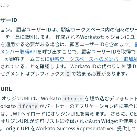
ます。
ザーID
ション
。 顧客ユーザーIDは、顧客ワークスペース内の個々のワ
ーを一意に識別します。 作成されるWorkatoセッションに
を適用する必要がある場合は、顧客ユーザーIDを含めます。
メンバー取得API
を呼び出すことで、顧客ユーザーIDを取得で
ザーが顧客チームごとに
顧客ワークスペースへのメンバー追加AP
されていることを確認します。 Workato IDの代わりに外部I
、セグメントはプレフィックス
で始まる必要があります。
E
URL
 オリジンURLは、Workato
を埋め込むデフォルト
iframe
orkato
がパートナーのアプリケーション内に完全
iframe
は、JWTペイロードにオリジンURLを含めます。 さらに、OEM 
オリジンURLが許可リストに登録されたAuth Widgetを使
 origin URLをWorkato Success Representativeに提