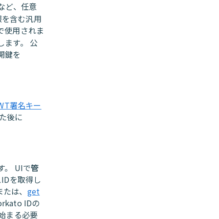
Aなど、任意
報を含む汎用
で使用されま
します。 公
開鍵を
WT署名キー
た後に
。 UIで
管
IDを取得し
または、
get
ato IDの
始まる必要