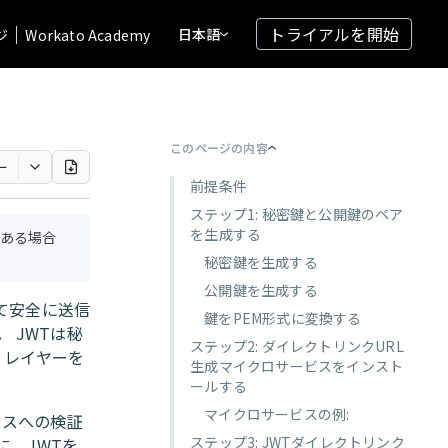
トライアルを開始
日本語
ジ
Workato Academy
このページの内容
ー
前提条件
ステップ1: 秘密鍵と公開鍵のペア
を生成する
ある場合
秘密鍵を生成する
公開鍵を生成する
して安全に送信
鍵をPEM形式に変換する
 JWTは秘
ステップ2: ダイレクトリンクURL
ィレイヤーを
生成マイクロサービスをインスト
ールする
マイクロサービスの例:
ースへの検証
ステップ3: JWTダイレクトリンク
前に、JWTを