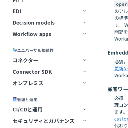
Workato GO用のアクションボー
ユーザー確認
レスポンスを返すアクション
トラブルシューティング
GitLab Explorer
open
カーソル
ン
ティング
データソースを接続
ドキュメントをアップサート
ビジネスイベントを送信
スキルプロンプト
ドを作成
ナレッジベースとデータベー
高度な機能を追加
EDI
のアル
APIコレクション
データの読み込み
Event streamsの制限
アクション
フローを転送
宛先に接続
イベント（トリガー）ベースの
ユースケース例
メッセージを消費
ナレッジベースとスキルの比
Workato Genieコネクターから
Gmail
スの比較
Microsoft Copilot
の標
データ変換と処理
抽出
ナレッジを保存
MCPサーバースキル
Business approvalsで承認リクエ
較
移行
Decision models
APIエンドポイント
データ変換
ファイルサーバー
コネクション設定
APIプロキシコレクション
増分ロード
権限
メッセージを公開
ドキュメントを処理
ファイル転送を設定
す。 
Gong
ストを作成
ナレッジベースとデータベー
エラーおよび例外処理
カスタム抽出
開鍵
ユーザー確認
コネクターFAQ
Workflow apps
APIガバナンス
データパイプライン
トリガー
Decision modelの設定
APIレシピコレクション
APIレシピエンドポイント
変換手法
トピックのナビゲーション
メッセージのバッチを公開
ドキュメントを分類
エラー処理と再試行
SFTPエンドポイントをセットア
スのベストプラクティス
Google Calendar
Work
エージェントオーケストレーシ
セキュリティとコンプライアンス
レプリケーションパイプライン
ップ
スキルバージョン管理
APIセキュリティ
データオーケストレーションの制
アクション
モデルフィールド
主要コンポーネント
ョン
SOAP APIレシピコレクション
APIプロキシエンドポイント
APIアクセスポリシー
構築済み変換
データパイプラインの概念
新規トピックの作成
アラートと監視
バケット内の新規トランザクシ
ナレッジベースレシピ
APIレシピ
Google Contacts
ユニバーサル接続性
Embed
限
スケーラビリティとパフォーマン
抽出頻度の設定
SFTPアカウントを作成
ョン
ナレッジベースとスキルの比較
ライブラリ
デシジョンテーブル
ユースケース例
Genieをテスト
AIゲートウェイコレクション
エンドポイント管理
レシピOps
APIアクセス
カスタムコード
データパイプラインの設定
トピックスキーマ
データ形式を変換
ナレッジベースとスキルの比
APIレシピを作成
APIプロキシエンドポイントを
ス
コネクター
Google Directory End User
必須
。
Change Data Capture
サーバーアクティビティログ
較
設定
更新AP
API開発者ポータル
Decision Modelsコネクター
管理
コレクションを編集
テスト
レシピバージョン管理
認証
SQLベースの変換
データパイプラインの監視と管
リテンション期間
レコードの作成
CRMアプリ
新規APIリクエストトリガー
エンドポイントの有効化/無効
API同時実行しきい値超過トリ
新しいAPIクライアントを作成
Amazon S3を設定
監視と分析
Connector SDK
アプリコネクター
Google Docs
Work
理
APIプロキシ変換の適用
化
ガー
設定
ビルダーエクスペリエンス
設定を構成
キャッシュ
開発者ポータルの設定
SQL Transformations
トピックのリセット
ラベルを生成
翻訳アプリ
権限
APIリクエストに応答アクショ
新しいアプリケーションを作
Auth Token
Asanaを設定
ユーザーとロールの管理
オンプレミス
ユニバーサルコネクター
プラットフォームクイックス
Google Drive
Active Directory
レシピ内のパイプライントリガ
ン
パステンプレート化
APIポリシークォータ違反トリ
成
顧客ワー
タート
APIの呼び出し
アプリのユーザーエクスペリ
未認証コレクション
FAQ
開発者ポータルへのアクセス
カスタムドメイン
SQLコレクション by Workato
メッセージプレビュー
レコードを取得
アプリディレクトリ
はじめに
OAuth 2.0
カスタムドメイン
コネクター概要
Azure Blob Storageを設定
カスタムコードサポート
ー
ガー
コミュニティコネクター
オンプレミスグループ
Google Meet
Adobe Commerce Magento
A2A Protocol
コネクション設定
必須
。
エンス
APIレシピエンドポイントを設
エンドポイントパスのガイド
新しいアクセスプロファイル
管理と運用
ハウツーガイド
テストコードタブ
API platformの制限
Postmanに同期
カスタム認可
JSON Transformations by
新規メッセージトリガー
レコードの検索
アプリユーザーとグループの管
アプリ設定
JSON Web Token
JITユーザー設定
データソースをセットアップ
SQL Collection制限
BambooHRを設定
Workflow appの作成
理コ
再利用可能なコンポーネント
同期タイプと実行
定
ライン
APIポリシーレート制限違反ト
を作成
コネクターを提供
オンプレミスエージェント
Google Sheets
Adobe Experience Manager
GraphQL
Aconex
グループを作成
トリガー
コネクション設定
コネクション設定
CI/CDと運用
Workflow appsの制限
Workato
理
招待と認証
ます。
リガー
SDKリファレンス
バージョン管理
最初のコネクターを構築
OpenAPI仕様のダウンロード
Truststore
新規メッセージバッチトリガー
検証済みユーザーアクセス
OpenID Connect
AvroおよびParquetファイルを
Confluenceを設定
既存のプロジェクトから
セットアップとアクセス
JWT Workatoクレーム
バージョン管理とデプロイメント
データパイプラインのトラブル
SOAP APIウォークスルー
カスタム検証
コネクター制限
オンプレミスコネクション
Google Slides
ADP Workforce Now
HTTP
Airwallex
グループステータス
エージェントを追加
アクション
コネクション設定
タスクを再開
コネクション設定
コネクション設定
新規エントリ
custo
セキュリティとガバナンス
FAQ
Environment
SQLコレクション by Workato
ポータル設定
Workflow apps portalホームペー
変換
JSONデータを変換
Workflow appを作成
シューティング
APIリクエストタイムアウトト
CLI
コネクターを共有
OpenAPI仕様によるコネクタ
コネクターキーリファレン
代わり
FAQ
APIパスプレフィックス
メッセージ公開アクション
ページ
OAuth 2.0トークンイントロス
Coupaを設定
アプリインターフェイスを
JWTペイロードクレームを
ジ
パフォーマンス
DCRを使用したAPIクライアン