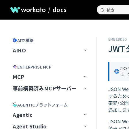
/
docs
検索
EMBEDDED
AIで構築
JW
AIRO
ホームページ
ENTERPRISE MCP
この
AIROとのチャット
は、
MCP
AIROが知っていること
チャット履歴の管理
事前構築済みMCPサーバー
MCP Registry
JSON 
するため
Blueprints
AIROプレイブック
MCP構成
事前構築済みMCPサーバー
MCPレジストリを管理
密鍵/公
AGENTICプラットフォーム
AIROで構築
最初のブループリントを作成
追加しま
MCP Runtime
MCPサーバーAIモデル構成
MCPレジストリへのアクセスを
最初から開始
Airtable
Agentic
リクエスト
AIRO MCPサーバー
ブループリントの管理
レシピ
JSON 
MCP Control Plane
構築済みMCPサーバーから開始
Box
AIモデルにMCPサーバーを追
Agent Studio
Workato Agent Registry
済みアクセ