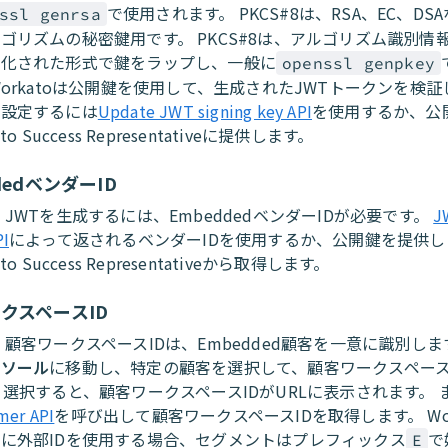
で使用されます。 PKCS#8は、RSA、EC、DS
ssl genrsa
ゴリズムの秘密鍵用です。 PKCS#8は、アルゴリズム識別情
準化された形式で鍵をラップし、一般に
openssl genpkey
Workatoは公開鍵を使用して、生成されたJWTトークンを検証
を設定するには
Update JWT signing key API
を使用するか、公
ato Success Representativeに提供します。
dedベンダーID
 JWTを生成するには、EmbeddedベンダーIDが必要です。
J
I
によって返されるベンダーIDを使用するか、公開鍵を提供し
ato Success Representativeから取得します。
クスペースID
 顧客ワークスペースIDは、Embedded顧客を一意に識別します
ンソール
に移動し、特定の顧客を選択して、顧客ワークスペース
 選択すると、顧客ワークスペースIDがURLに表示されます。 
mer API
を呼び出して顧客ワークスペースIDを取得します。 Work
に外部IDを使用する場合、セグメントはプレフィックス
で
E