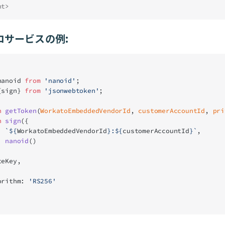
nt>
ロサービスの例:
nanoid 
from
 'nanoid'
;
{sign} 
from
 'jsonwebtoken'
;
n
 getToken
(
WorkatoEmbeddedVendorId
, 
customerAccountId
, 
pri
n
 sign
({
b: 
`${
WorkatoEmbeddedVendorId
}:${
customerAccountId
}`
,
i: 
nanoid
()
ateKey,
lgorithm: 
'RS256'