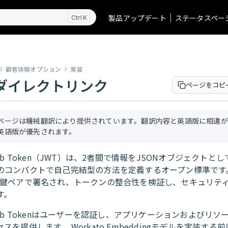
製品アップデート
ステータスペー
K
顧客体験オプション
実装
Tダイレクトリンク
ページをコピ
ページは機械翻訳により提供されています。翻訳内容と英語版に相違が
英語版が優先されます。
Web Token（JWT）は、2者間で情報をJSONオブジェクトと
のコンパクトで自己完結型の方法を定義するオープン標準です。
開鍵ペアで署名され、トークンの整合性を検証し、セキュリテ
す。
Web Tokenはユーザーを認証し、アプリケーションおよびリソ
スを提供します。 Workato Embeddingモデルを実装する