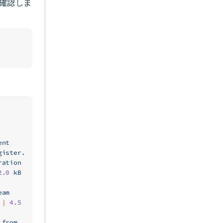
を確認しま
ent
gister.
ration
2.0
 kB
eam
 
|
 4.5
 from