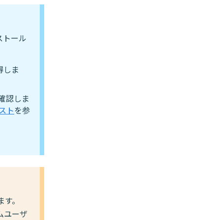
ストール
得しま
を確認しま
スト
を参
ます。
ムユーザ