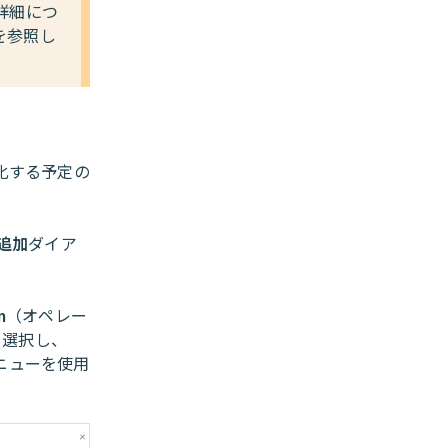
詳細につ
を参照し
化する予定の
追加
ダイア
m
（オペレー
を選択し、
ニューを使用