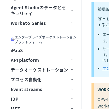
加
Acumen
フィールドをマッピング
リモートMCPサーバーをインスト
MCPサーバーツールの管理
ゲートウェイ
Calendly
Agent Studioのデータとセ
エージェントバージョン管理
Genieの主要コンポーネント
前提
ール
MCPサーバーをAIモデル組織
ChatGPT
Formulaを記述
キュリティ
MCPアプリの管理
サードパーティサーバーへのプ
Canva
認証
に公開
大規模アクションモデル
Genieの使用開始
AIモデルとジョブ説明
RPM
MCPサーバーをローカルで実行
ロキシ
Claude
説明を生成
Workato Genies
セキュリティ
MCPアプリDevelopment
Confluence
承認
する
ChatGPT
マルチモーダル入力と出力
ユースケース
チャットインターフェイス
スコープと設計
MCPクライアントの操作
オブザーバビリティ
カーソル
Genieガバナンス
IT
MCPサーバー設計のベストプラ
Databricks Data Explorer
MCPアクセス方法
MCP検証済みユーザーアク
エ
Claude
エージェントメモリ
ユーザーとアクセスの管理
ガードレール
はじめてのGenieを作成する
ナレッジベースをConfluenceに
チャネルサポート
Genieのスコープを計画する
エンタープライズオーケストレーション
Developer APIおよびEmbedded API
クティス
ガバナンス
MCPクライアントとしてのGenie
MCPサーバーログを表示
Microsoft Copilot
セス
す
プラットフォーム
検証済みユーザーアクセス
営業
接続
ユーザーIDを確立
EDI Genie
Discord
トラフィック管理
MCP
カーソル
Decision modelsおよびエージェン
Genieの操作
ナレッジベース
検証済みユーザーアクセス
Slack
プロンプト攻撃
Genie設計パターン
職務記述書を作成
チャネルサポートオプショ
サ
MCPツール設計のベストプラク
MCPサーバーのアクセスと設定
MCP検証済みユーザーアク
iPaaS
ト
データ
GenieチャットからSlackメッセ
動作の操作
IT Support Genie
CPQ Genie
機能
ン
Docusign
す
ユースケース
ティス
Microsoft Copilot
セス設定
コネクター
スキル
ロールベースアクセス
Overviewページ
Microsoft Teams
有害なコンテンツ
ナレッジベース設計のベスト
複数ステップを含むGenieワー
AIモデルを追加
ージを送信
MCPサーバー制限を設定
API platform
照
エージェント間通信
PII匿名化パターン
License Genie
Rep Genie
プラクティス
クフローの設計
仕組み
機能
チャネルモード
Dropbox
トラブルシューティング
LLMでGitHub課題を作成
Agent Studioの制限
Conversationsページ
Enterprise Contextコネクター
Workato GO
PII検出
データベースのスキル設計
チャットインターフェイスを
経費GenieでCoupa経費を検証
オ
GenieにMCPサーバースキルを追
データオーケストレーション
API監視と分析
Genie会話の可観測性
ナレッジベース管理
追加
EDI Genieのセットアップ
仕組み
機能
チャネル認証
ElevenLabs
FAQ
加
LLMでSnowflakeデータを分析
トラブルシューティング
アプリイベントを作成
Workato Genieコネクター
Headless API
不適切表現フィルター
スキル設計のベストプラクテ
制限
Telegramでパーソナルアシスタ
プロセス自動化
ベストプラクティス
コンセプト
ダッシュボード
スキル
データ取り込み
ィス
ナレッジベースを作成
EDI Genieの使用
IT Support Genieのセットアッ
仕組み
チャンネル応答を有効化
Excel
ントGenieを構築
MCPサーバーAIモデル構成
FAQ
高度なファイルおよびデータ分
Workato Skill connector
算術エラー
カスタム単語フィルター
ドキュメントを削除
タスクをGenieに割り当て
カスタムインターフェース
プ
Event streams
APIゲートウェイ
データソース
エンタープライズ全体の接続性
APIログ
WOR
FAQ
データベースのスキル設計
析
ナレッジベースドキュメント
スキルプロンプト
スキルを作成
License Genieのセットアップ
APIのチュートリアル
Freshdesk
調達Genieで発注書を処理
ChatGPT
Microsoft Teamsエラー
拒否トピック
ドキュメントを一覧表示
タスクをユーザーに割り当て
ワークフロートリガーを開始
の準備
IT Support Genieの使用
IDP
Edge Gateway
送信先
イベント駆動型自動化
Workato Event streams
サポートされているデータソー
OPA
スキル設計のベストプラクティ
ファイルと画像をアップロード
MCPサーバースキル
ファイルと画像をアップロー
（リアルタイム）
カスタムチャットUIの構築
GitHub
Decision modelを使用してエー
Claude
Genie呼び出しエラー
ス
ドキュメントを検索
承認リクエストを作成
Wor
ス
検索プロンプティング
ド
MFT
AIゲートウェイ
データの抽出
ワークフローオーケストレーショ
Event streams公開API
信頼度スコア
ジェント間でリクエストをルー
サポートされている宛先
使用方法