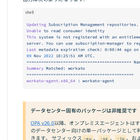
shell
Updating
 Subscription
 Management
 repositories.
Unable
 to
 read
 consumer
 identity
This
 system
 is
 not
 registered
 with
 an
 entitlem
server.
 You
 can
 use
 subscription-manager
 to
 re
Last
 metadata
 expiration
 check:
 0:00:44
 ago
 on
09
 Nov
 2022
 10:25:51
 AM
 UTC.
===========================================
 Na
Summary
 Matched:
 workato
============================================
workato-agent.x86_64
 :
 workato-agent
データセンター固有のパッケージは非推奨です
OPA v26.0
以降、オンプレミスエージェントはす
のデータセンター向けの単一パッケージとして
きます。 サフィックス
、
、
、お
-eu
-sg
-jp