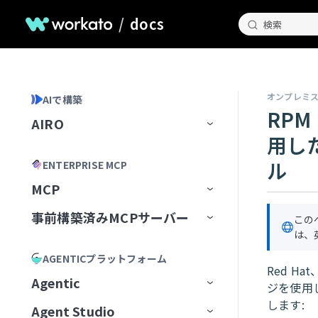
/
docs
検索
オンプレミ
AIで構築
RPM
AIRO
用し
ホームページ
ル
ENTERPRISE MCP
AIROとのチャット
MCP
AIROが知っていること
チャット履歴の管理
事前構築済みMCPサーバー
MCP Registry
この
は、
Blueprints
AIROプレイブック
MCP構成
事前構築済みMCPサーバー
MCPレジストリを管理
AGENTICプラットフォーム
AIROで構築
最初のブループリントを作成
Red H
MCP Runtime
MCPサーバーAIモデル構成
MCPレジストリへのアクセスを
最初から開始
Airtable
Agentic
ジを使用
リクエスト
AIRO MCPサーバー
ブループリントの管理
レシピ
MCP Control Plane
構築済みMCPサーバーから開始
Box
AIモデルにMCPサーバーを追
します:
Agent Studio
Workato Agent Registry