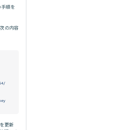
の手順を
、次の内容
64/
key
ュを更新