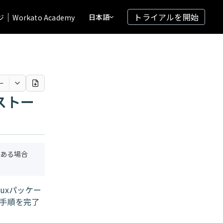
トライアルを開始
日本語
ジ
Workato Academy
ー
ストー
ある場合
nuxパッケー
手順を完了