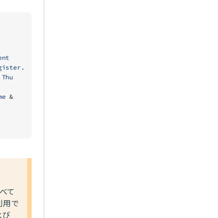
ent
gister.
 Thu
me
 & 
べて
利用で
よび