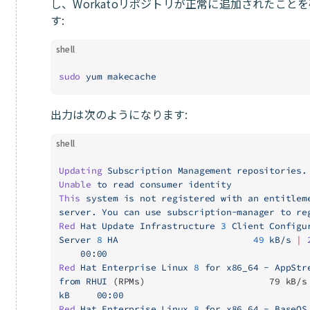
し、Workatoリポジトリが正常に追加されたこと
す:
shell
sudo
 yum
 makecache
出力は次のようになります:
shell
Updating
 Subscription
 Management
 repositories.
Unable
 to
 read
 consumer
 identity
This
 system
 is
 not
 registered
 with
 an
 entitlem
server.
 You
 can
 use
 subscription-manager
 to
 re
Red
 Hat
 Update
 Infrastructure
 3
 Client
 Configu
Server
 8
 HA
                         49
 kB/s
 |
 
    00:00
Red
 Hat
 Enterprise
 Linux
 8
 for
 x86_64
 -
 AppStr
from
 RHUI
 (RPMs)                       79 kB/s
kB
     00:00
Red
 Hat
 Enterprise
 Linux
 8
 for
 x86_64
 -
 BaseOS