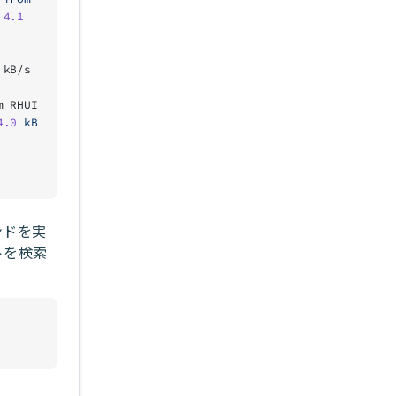
 4.1
 kB/s 
m RHUI 
4.0
 kB
ンドを実
トを検索