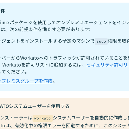
条件
 Linuxパッケージを使用してオンプレミスエージェントをイン
には、次の前提条件を満たす必要があります:
ージェントをインストールする予定のマシンで
権限を取
sudo
。
ーバーからWorkatoへのトラフィックが許可されていること
。 Workatoを許可リストに追加するには、
セキュリティ許可リ
してください。
ンプレミスグループを作成
。
KATOシステムユーザーを使用する
インストーラーは
システムユーザーを自動的に作成し
workato
katoは、有効化中の権限エラーを回避するために、このシステ