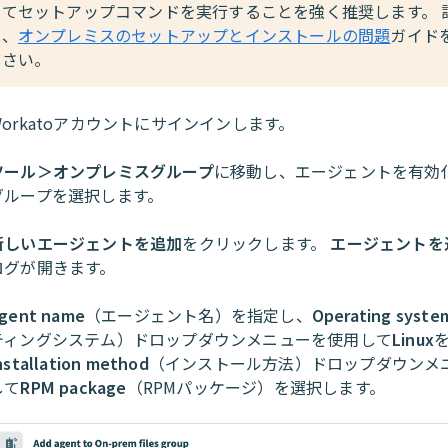
してセットアップコマンドを実行することを強く推奨します。 
は、
オンプレミスのセットアップとインストールの問題
ガイド
ださい。
Workatoアカウントにサインインします。
ツール＞オンプレミスグループ
に移動し、エージェントを有効
グループを選択します。
新しいエージェントを追加
をクリックします。
エージェントを
ログが開きます。
gent name
（エージェント名）を指定し、
Operating syste
ティングシステム）ドロップダウンメニューを使用して
Linux
nstallation method
（インストール方法）ドロップダウンメ
して
RPM package
（RPMパッケージ）を選択します。