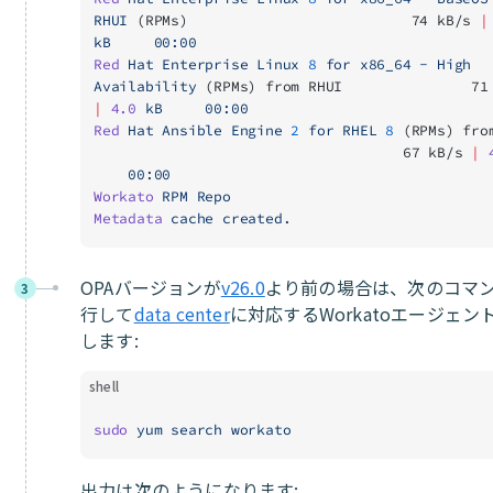
RHUI
 (RPMs)                          74 kB/s 
|
kB
     00:00
Red
 Hat
 Enterprise
 Linux
 8
 for
 x86_64
 -
 High
Availability
 (RPMs) from RHUI               71
|
 4.0
 kB
     00:00
Red
 Hat
 Ansible
 Engine
 2
 for
 RHEL
 8
 (RPMs) fro
                                    67 kB/s 
|
 
    00:00
Workato
 RPM
 Repo
Metadata
 cache
 created.
OPAバージョンが
v26.0
より前の場合は、次のコマ
3
行して
data center
に対応するWorkatoエージェン
します:
shell
sudo
 yum
 search
 workato
出力は次のようになります: