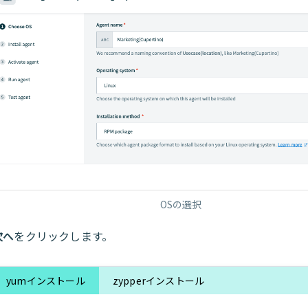
OSの選択
次へ
をクリックします。
yumインストール
zypperインストール