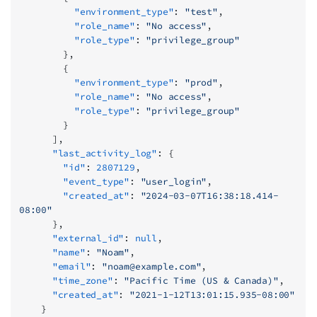
          "environment_type"
: 
"test"
,
          "role_name"
: 
"No access"
,
          "role_type"
: 
"privilege_group"
        },
        {
          "environment_type"
: 
"prod"
,
          "role_name"
: 
"No access"
,
          "role_type"
: 
"privilege_group"
        }
      ],
      "last_activity_log"
: {
        "id"
: 
2807129
,
        "event_type"
: 
"user_login"
,
        "created_at"
: 
"2024-03-07T16:38:18.414-
08:00"
      },
      "external_id"
: 
null
,
      "name"
: 
"Noam"
,
      "email"
: 
"
noam@example.com
"
,
      "time_zone"
: 
"Pacific Time (US & Canada)"
,
      "created_at"
: 
"2021-1-12T13:01:15.935-08:00"
    }