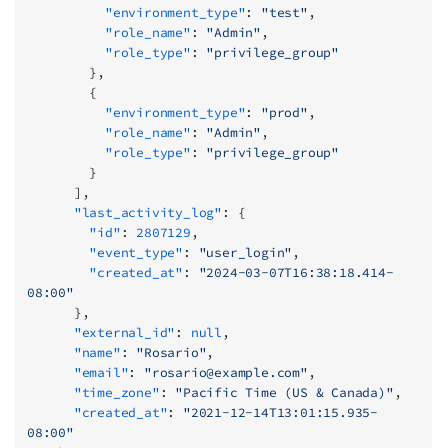
          "environment_type"
: 
"test"
,
          "role_name"
: 
"Admin"
,
          "role_type"
: 
"privilege_group"
        },
        {
          "environment_type"
: 
"prod"
,
          "role_name"
: 
"Admin"
,
          "role_type"
: 
"privilege_group"
        }
      ],
      "last_activity_log"
: {
        "id"
: 
2807129
,
        "event_type"
: 
"user_login"
,
        "created_at"
: 
"2024-03-07T16:38:18.414-
08:00"
      },
      "external_id"
: 
null
,
      "name"
: 
"Rosario"
,
      "email"
: 
"
rosario@example.com
"
,
      "time_zone"
: 
"Pacific Time (US & Canada)"
,
      "created_at"
: 
"2021-12-14T13:01:15.935-
08:00"