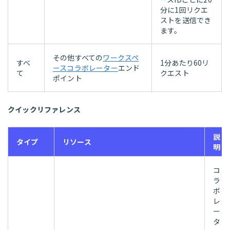
分に1回リクエ
ストを送信でき
ます。
その他すべての
ワークスペ
すべ
1分あたり60リ
ースコラボレーター
エンド
て
クエスト
ポイント
クイックリファレンス
説
タイプ
リソース
明
コ
ラ
ボ
レ
ー
タ