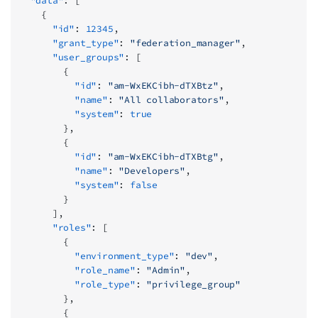
  "data"
: [
    {
      "id"
: 
12345
,
      "grant_type"
: 
"federation_manager"
,
      "user_groups"
: [
        {
          "id"
: 
"am-WxEKCibh-dTXBtz"
,
          "name"
: 
"All collaborators"
,
          "system"
: 
true
        },
        {
          "id"
: 
"am-WxEKCibh-dTXBtg"
,
          "name"
: 
"Developers"
,
          "system"
: 
false
        }
      ],
      "roles"
: [
        {
          "environment_type"
: 
"dev"
,
          "role_name"
: 
"Admin"
,
          "role_type"
: 
"privilege_group"
        },
        {