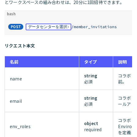
とワークスペースの組み合わせは、20分に1回招待できます。
bash
POST
データセンターを選択
/member_invitations
リクエスト本文
名前
タイプ
説明
string
コラボレ
name
必須
前。
string
コラボレ
email
必須
ールアド
コラボレ
object
env_roles
Enviro
required
を定義し