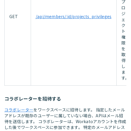
プ
ロ
ジ
GET
/api/members/:id/projects_privileges
ェ
ク
ト
権
限
を
取
得
し
ま
す。
コラボレーターを招待する
コラボレーター
をワークスペースに招待します。 指定したメール
アドレスが既存のユーザーに属していない場合、APIはメール招
待を送信します。 コラボレーターは、Workatoアカウントを作成
した後でワークスペースに参加できます。 特定のメールアドレス