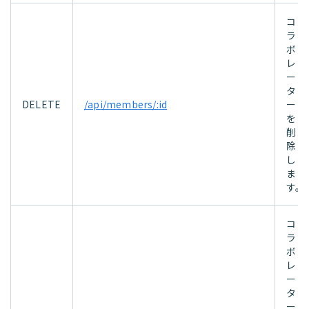
コ
ラ
ボ
レ
ー
タ
DELETE
/api/members/:id
ー
を
削
除
し
ま
す。
コ
ラ
ボ
レ
ー
タ
ー