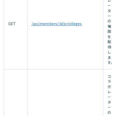
レ
ー
タ
ー
の
GET
/api/members/:id/privileges
権
限
を
取
得
し
ま
す。
コ
ラ
ボ
レ
ー
タ
ー
の