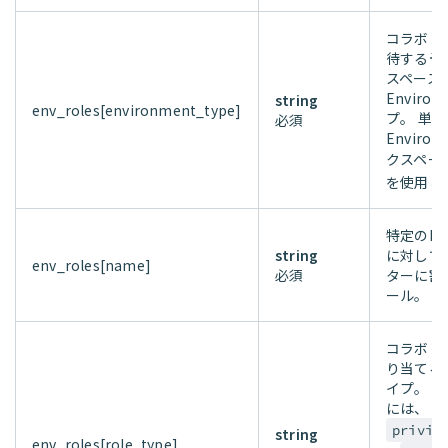
コラボレ
待する予
スペース
Enviro
string
env_roles[environment_type]
プ。 単一
必須
Enviro
クスペー
を使用し
特定のEnv
string
に対して
env_roles[name]
必須
ターに割
ール。
コラボレ
り当てる
イプ。 
には、
privil
string
env_roles[role_type]