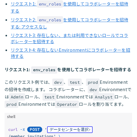
リクエスト1:
を使用してコラボレーターを招待
env_roles
する
リクエスト2:
を使用してコラボレーターを招待
env_roles
する: アクセスなし
リクエスト3: 存在しない、または利用できないロールでコラ
ボレーターを招待する
リクエスト4: 存在しないEnvironmentにコラボレーターを招
待する
リクエスト1:
を使用してコラボレーターを招待する
env_roles
このリクエスト例では、
、
、
Environment
dev
test
prod
の招待を作成します。 コラボレーターに、
Environmentで
dev
は
ロール、
Environmentでは
ロール、
Admin
test
Analyst
Environmentでは
ロールを割り当てます。
prod
Operator
shell
curl
 -X
POST
 '
データセンターを選択
/member_invitations'
 \