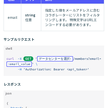
指定した値をメールアドレスに含む
string
コラボレーターにリストをフィルタ
email
任意
リングします。 特殊文字はURLエ
ンコードする必要があります。
サンプルリクエスト
shell
curl
  -X
GET
 '
データセンターを選択
/members?email=
:email_value
'
 \
      -H
 'Authorization: Bearer <api_token>'
レスポンス
json
{