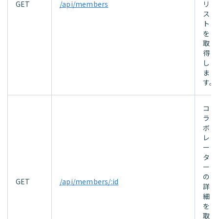
GET
/api/members
リ
ス
ト
を
取
得
し
ま
す。
コ
ラ
ボ
レ
ー
タ
ー
の
GET
/api/members/:id
詳
細
を
取