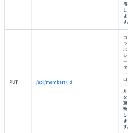
得
し
ま
す。
コ
ラ
ボ
レ
ー
タ
ー
ロ
PUT
/api/members/:id
ー
ル
を
更
新
し
ま
す。