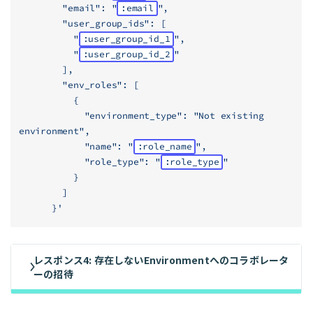
        "email": "
:email
",
        "user_group_ids": [
          "
:user_group_id_1
",
          "
:user_group_id_2
"
        ],
        "env_roles": [
          {
            "environment_type": "Not existing 
environment",
            "name": "
:role_name
",
            "role_type": "
:role_type
"
          }
        ]
      }'
レスポンス4: 存在しないEnvironmentへのコラボレータ
ーの招待