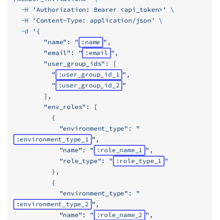
  -H
 'Authorization: Bearer <api_token>'
 \
  -H
 'Content-Type: application/json'
 \
  -d
 '{
        "name": "
:name
",
        "email": "
:email
",
        "user_group_ids": [
          "
:user_group_id_1
",
          "
:user_group_id_2
"
        ],
        "env_roles": [
          {
            "environment_type": "
:environment_type_1
",
            "name": "
:role_name_1
",
            "role_type": "
:role_type_1
"
          },
          {
            "environment_type": "
:environment_type_2
",
            "name": "
:role_name_2
",