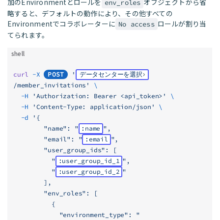
加のEnvironmentとロールを
オブジェクトから省
env_roles
略すると、デフォルトの動作により、その他すべての
Environmentでコラボレーターに
ロールが割り当
No access
てられます。
shell
curl
 -X
POST
 '
データセンターを選択
/member_invitations'
 \
  -H
 'Authorization: Bearer <api_token>'
 \
  -H
 'Content-Type: application/json'
 \
  -d
 '{
        "name": "
:name
",
        "email": "
:email
",
        "user_group_ids": [
          "
:user_group_id_1
",
          "
:user_group_id_2
"
        ],
        "env_roles": [
          {
            "environment_type": "