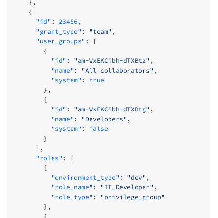
    },
    {
      "id"
: 
23456
,
      "grant_type"
: 
"team"
,
      "user_groups"
: [
        {
          "id"
: 
"am-WxEKCibh-dTXBtz"
,
          "name"
: 
"All collaborators"
,
          "system"
: 
true
        },
        {
          "id"
: 
"am-WxEKCibh-dTXBtg"
,
          "name"
: 
"Developers"
,
          "system"
: 
false
        }
      ],
      "roles"
: [
        {
          "environment_type"
: 
"dev"
,
          "role_name"
: 
"IT_Developer"
,
          "role_type"
: 
"privilege_group"
        },
        {