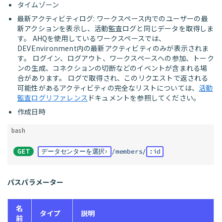
タイムゾーン
最新アクティビティログ: ワークスペース内でのユーザーの最
新アクションを表示し、活動監査ログと同じデータを取得しま
す。 AHQを使用しているワークスペースでは、
DEVEnvironment内の最新アクティビティのみが表示されま
す。 ログイン、ログアウト、ワークスペースへの参加、トーク
ンの生成、コネクションの切断などのイベントが含まれる場
合があります。 ログで取得され、このリクエストで返される
可能性があるアクティビティの完全なリストについては、
活動
監査ログリファレンス
ドキュメントを参照してください。
作成日時
bash
GET
データセンターを選択
/members/
:id
パスパラメーター
名
タイプ
説明
前