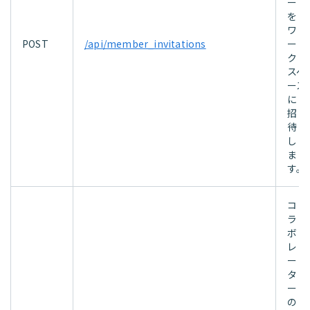
ー
を
ワ
POST
/api/member_invitations
ー
ク
スペ
ース
に
招
待
し
ま
す。
コ
ラ
ボ
レ
ー
タ
ー
の