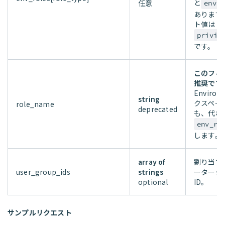
と
任意
envir
あります
ト値は
privil
です。
このフィ
推奨です
Enviro
string
クスペー
role_name
deprecated
も、代わ
env_ro
します。
array of
割り当て
user_group_ids
strings
ーターグ
optional
ID。
サンプルリクエスト