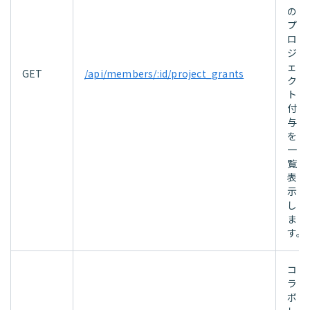
の
プ
ロ
ジ
ェ
GET
/api/members/:id/project_grants
ク
ト
付
与
を
一
覧
表
示
し
ま
す。
コ
ラ
ボ