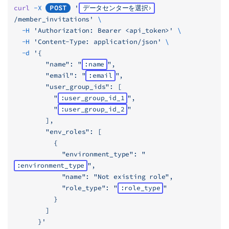
curl
 -X
POST
 '
データセンターを選択
/member_invitations'
 \
  -H
 'Authorization: Bearer <api_token>'
 \
  -H
 'Content-Type: application/json'
 \
  -d
 '{
        "name": "
:name
",
        "email": "
:email
",
        "user_group_ids": [
          "
:user_group_id_1
",
          "
:user_group_id_2
"
        ],
        "env_roles": [
          {
            "environment_type": "
:environment_type
",
            "name": "Not existing role",
            "role_type": "
:role_type
"
          }
        ]
      }'