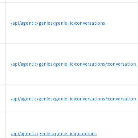
/api/agentic/genies/:genie_id/conversations
/api/agentic/genies/:genie_id/conversations/:conversation_
/api/agentic/genies/:genie_id/conversations/:conversation
/api/agentic/genies/:genie_id/guardrails