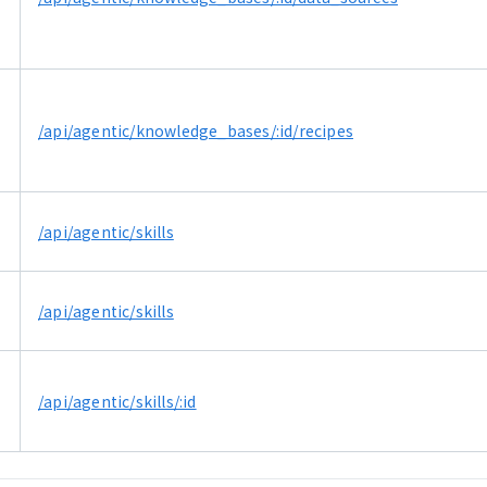
/api/agentic/knowledge_bases/:id/recipes
/api/agentic/skills
/api/agentic/skills
/api/agentic/skills/:id