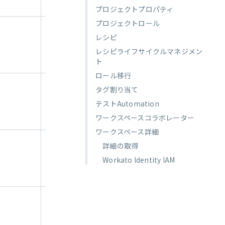
す。
プロジェクトプロパティ
プロジェクトロール
指定したIDに関連
レシピ
付けられている
Genieを停止しま
レシピライフサイクルマネジメン
す。
ト
ロール移行
指定したIDに関連
タグ割り当て
付けられている
テストAutomation
Genieにスキルを
割り当てます。
ワークスペースコラボレーター
ワークスペース詳細
指定したIDに関連
詳細の取得
付けられている
Workato Identity IAM
Genieからスキル
を削除します。
指定したIDに関連
付けられている
Genieにナレッジ