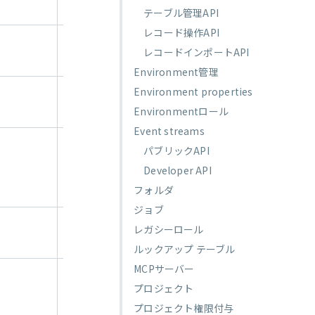
返します。
テーブル管理API
レコード操作API
新しいGenieを作
レコードインポートAPI
成します。
Environment管理
Environment properties
既存のGenieを更
新します。
Environmentロール
Event streams
指定したIDに関連
パブリックAPI
付けられている
Developer API
Genieを返しま
す。
フォルダ
ジョブ
Genieを削除しま
レガシーロール
す。
ルックアップ テーブル
MCPサーバー
指定したIDに関連
プロジェクト
付けられている
Genieを開始しま
プロジェクト権限付与