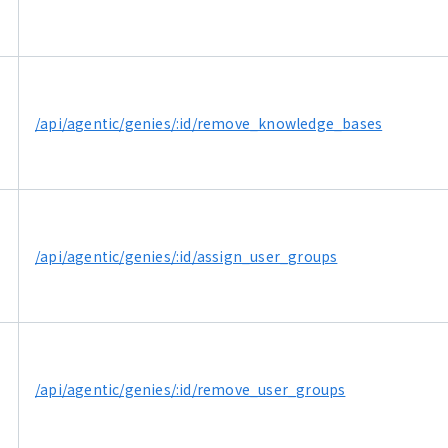
/api/agentic/genies/:id/remove_knowledge_bases
/api/agentic/genies/:id/assign_user_groups
/api/agentic/genies/:id/remove_user_groups