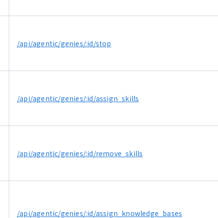
/api/agentic/genies/:id/stop
/api/agentic/genies/:id/assign_skills
/api/agentic/genies/:id/remove_skills
/api/agentic/genies/:id/assign_knowledge_bases