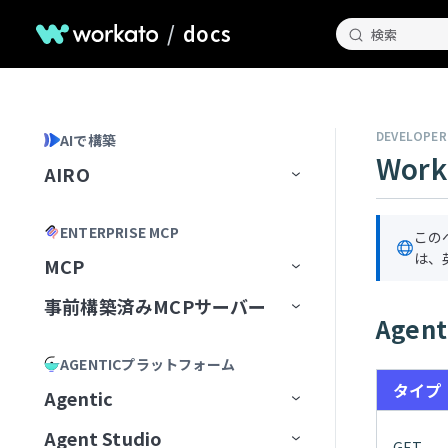
/
docs
検索
DEVELOPER
AIで構築
Wor
AIRO
ホームページ
ENTERPRISE MCP
この
AIROとのチャット
は、
MCP
AIROが知っていること
チャット履歴の管理
事前構築済みMCPサーバー
MCP Registry
Agent
Blueprints
AIROプレイブック
MCP構成
事前構築済みMCPサーバー
MCPレジストリを管理
AGENTICプラットフォーム
AIROで構築
最初のブループリントを作成
MCP Runtime
MCPサーバーAIモデル構成
MCPレジストリへのアクセスを
最初から開始
Airtable
タイプ
Agentic
リクエスト
AIRO MCPサーバー
ブループリントの管理
レシピ
MCP Control Plane
構築済みMCPサーバーから開始
Box
AIモデルにMCPサーバーを追
Agent Studio
Workato Agent Registry
GET