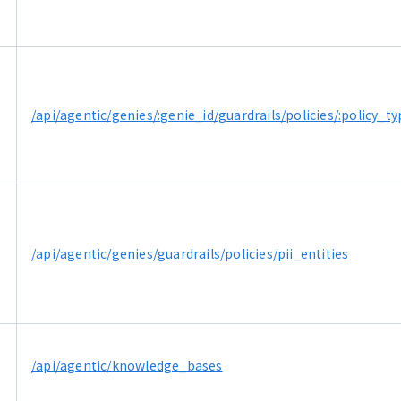
/api/agentic/genies/:genie_id/guardrails/policies/:policy_ty
/api/agentic/genies/guardrails/policies/pii_entities
/api/agentic/knowledge_bases