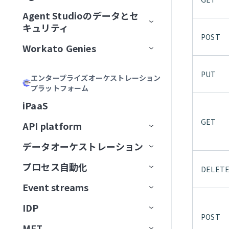
加
Acumen
フィールドをマッピング
リモートMCPサーバーをインスト
MCPサーバーツールの管理
ゲートウェイ
Calendly
Agent Studioのデータとセ
エージェントバージョン管理
Genieの主要コンポーネント
ール
MCPサーバーをAIモデル組織
ChatGPT
Formulaを記述
キュリティ
MCPアプリの管理
サードパーティサーバーへのプ
Canva
認証
に公開
大規模アクションモデル
Genieの使用開始
AIモデルとジョブ説明
POST
MCPサーバーをローカルで実行
ロキシ
Claude
説明を生成
Workato Genies
セキュリティ
MCPアプリDevelopment
Confluence
承認
ChatGPT
マルチモーダル入力と出力
ユースケース
チャットインターフェイス
スコープと設計
MCPクライアントの操作
オブザーバビリティ
カーソル
Genieガバナンス
IT
MCPサーバー設計のベストプラ
Databricks Data Explorer
MCPアクセス方法
MCP検証済みユーザーアク
PUT
Claude
エージェントメモリ
ユーザーとアクセスの管理
ガードレール
はじめてのGenieを作成する
ナレッジベースをConfluenceに
チャネルサポート
Genieのスコープを計画する
エンタープライズオーケストレーション
Developer APIおよびEmbedded API
クティス
ガバナンス
MCPクライアントとしてのGenie
MCPサーバーログを表示
Microsoft Copilot
セス
プラットフォーム
検証済みユーザーアクセス
営業
接続
ユーザーIDを確立
EDI Genie
Discord
トラフィック管理
MCP
カーソル
Decision modelsおよびエージェン
Genieの操作
ナレッジベース
検証済みユーザーアクセス
Slack
プロンプト攻撃
Genie設計パターン
職務記述書を作成
チャネルサポートオプショ
MCPツール設計のベストプラク
MCPサーバーのアクセスと設定
MCP検証済みユーザーアク
iPaaS
ト
データ
GenieチャットからSlackメッセ
動作の操作
IT Support Genie
CPQ Genie
機能
ン
Docusign
ユースケース
ティス
Microsoft Copilot
セス設定
コネクター
スキル
ロールベースアクセス
Overviewページ
Microsoft Teams
有害なコンテンツ
ナレッジベース設計のベスト
複数ステップを含むGenieワー
AIモデルを追加
ージを送信
GET
MCPサーバー制限を設定
API platform
エージェント間通信
PII匿名化パターン
License Genie
Rep Genie
プラクティス
クフローの設計
仕組み
機能
チャネルモード
Dropbox
トラブルシューティング
LLMでGitHub課題を作成
Agent Studioの制限
Conversationsページ
Enterprise Contextコネクター
Workato GO
PII検出
データベースのスキル設計
チャットインターフェイスを
経費GenieでCoupa経費を検証
GenieにMCPサーバースキルを追
データオーケストレーション
API監視と分析
Genie会話の可観測性
ナレッジベース管理
追加
EDI Genieのセットアップ
仕組み
機能
チャネル認証
ElevenLabs
FAQ
加
LLMでSnowflakeデータを分析
トラブルシューティング
アプリイベントを作成
Workato Genieコネクター
Headless API
不適切表現フィルター
スキル設計のベストプラクテ
制限
Telegramでパーソナルアシスタ
プロセス自動化
ベストプラクティス
コンセプト
ダッシュボード
DELET
スキル
データ取り込み
ィス
ナレッジベースを作成
EDI Genieの使用
IT Support Genieのセットアッ
仕組み
チャンネル応答を有効化
Excel
ントGenieを構築
MCPサーバーAIモデル構成
FAQ
高度なファイルおよびデータ分
Workato Skill connector
算術エラー
カスタム単語フィルター
ドキュメントを削除
タスクをGenieに割り当て
カスタムインターフェース
プ
Event streams
APIゲートウェイ
データソース
エンタープライズ全体の接続性
APIログ
FAQ
データベースのスキル設計
析
ナレッジベースドキュメント
スキルプロンプト
スキルを作成
License Genieのセットアップ
APIのチュートリアル
Freshdesk
調達Genieで発注書を処理
ChatGPT
Microsoft Teamsエラー
拒否トピック
ドキュメントを一覧表示
タスクをユーザーに割り当て
ワークフロートリガーを開始
の準備
IT Support Genieの使用
IDP
Edge Gateway
送信先
イベント駆動型自動化
Workato Event streams
サポートされているデータソー
スキル設計のベストプラクティ
ファイルと画像をアップロード
MCPサーバースキル
ファイルと画像をアップロー
（リアルタイム）
カスタムチャットUIの構築
GitHub
Decision modelを使用してエー
POST
Claude
Genie呼び出しエラー
ス
ドキュメントを検索
承認リクエストを作成
ス
検索プロンプティング
ド
MFT
AIゲートウェイ
データの抽出
ワークフローオーケストレーショ
Event streams公開API
信頼度スコア
ジェント間でリクエストをルー
サポートされている宛先
使用方法