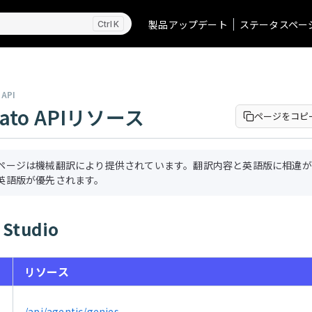
製品アップデート
ステータスペー
K
 API
kato APIリソース
ページをコピ
ページは機械翻訳により提供されています。翻訳内容と英語版に相違が
英語版が優先されます。
 Studio
リソース
/api/agentic/genies