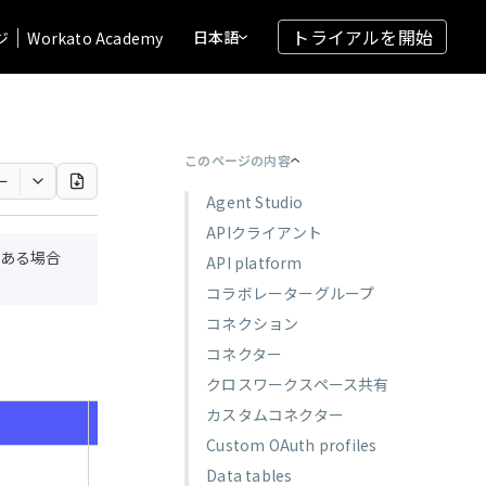
トライアルを開始
日本語
ジ
Workato Academy
このページの内容
ー
Agent Studio
APIクライアント
ある場合
API platform
コラボレーターグループ
コネクション
コネクター
クロスワークスペース共有
カスタムコネクター
説明
Custom OAuth profiles
Genieのリストを
Data tables