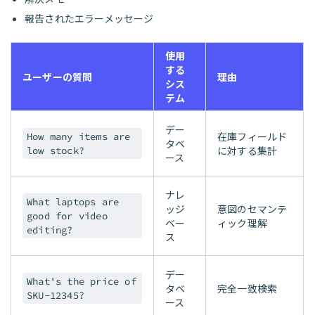
報告されたエラーメッセージ
使用
する
ユーザーの質問
理由
シス
テム
デー
在庫フィールド
How many items are
タベ
に対する集計
low stock?
ース
ナレ
What laptops are
ッジ
意図のセマンテ
good for video
ベー
ィック理解
editing?
ス
デー
What's the price of
タベ
完全一致検索
SKU-12345?
ース