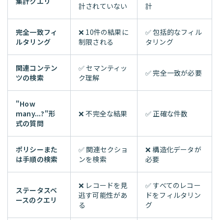
集計クエリ
計されていない
計
完全一致フィ
❌ 10件の結果に
✅ 包括的なフィル
ルタリング
制限される
タリング
関連コンテン
✅ セマンティッ
✅ 完全一致が必要
ツの検索
ク理解
"How
many...?"形
❌ 不完全な結果
✅ 正確な件数
式の質問
ポリシーまた
✅ 関連セクショ
❌ 構造化データが
は手順の検索
ンを検索
必要
❌ レコードを見
✅ すべてのレコー
ステータスベ
逃す可能性があ
ドをフィルタリン
ースのクエリ
る
グ