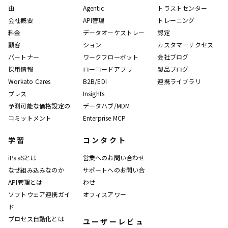
由
Agentic
トラストセンター
会社概要
API管理
トレーニング
料金
データオーケストレー
認定
顧客
ション
カスタマーサクセス
パートナー
ワークフローボット
会社ブログ
採用情報
ローコードアプリ
製品ブログ
Workato Cares
B2B/EDI
連携ライブラリ
プレス
Insights
予測可能な価格設定の
データハブ/MDM
コミットメント
Enterprise MCP
学習
コンタクト
iPaaSとは
営業へのお問い合わせ
なぜ組み込みなのか
サポートへのお問い合
API管理とは
わせ
ソフトウェア連携ガイ
オフィスアワー
ド
プロセス自動化とは
ユーザーレビュ