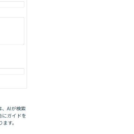
、AIが検索
合にガイドを
ります。