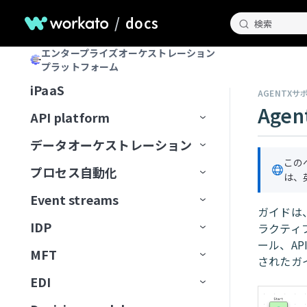
MCPサーバーをローカルで実行
ロキシ
Claude
説明を生成
Workato Genies
セキュリティ
MCPアプリDevelopment
Confluence
承認
/
docs
ChatGPT
マルチモーダル入力と出力
ユースケース
チャットインターフェイス
スコープと設計
検索
MCPクライアントの操作
オブザーバビリティ
カーソル
Genieガバナンス
IT
MCPサーバー設計のベストプラ
Databricks Data Explorer
MCPアクセス方法
MCP検証済みユーザーアク
Claude
エージェントメモリ
ユーザーとアクセスの管理
ガードレール
はじめてのGenieを作成する
ナレッジベースをConfluenceに
チャネルサポート
Genieのスコープを計画する
エンタープライズオーケストレーション
Developer APIおよびEmbedded API
クティス
ガバナンス
MCPクライアントとしてのGenie
MCPサーバーログを表示
Microsoft Copilot
セス
プラットフォーム
検証済みユーザーアクセス
営業
接続
ユーザーIDを確立
EDI Genie
Discord
トラフィック管理
MCP
カーソル
Decision modelsおよびエージェン
Genieの操作
ナレッジベース
検証済みユーザーアクセス
Slack
プロンプト攻撃
Genie設計パターン
職務記述書を作成
チャネルサポートオプショ
MCPツール設計のベストプラク
MCPサーバーのアクセスと設定
MCP検証済みユーザーアク
iPaaS
AGENTXサ
ト
データ
GenieチャットからSlackメッセ
動作の操作
IT Support Genie
CPQ Genie
機能
ン
Docusign
ユースケース
ティス
Microsoft Copilot
セス設定
コネクター
スキル
ロールベースアクセス
Overviewページ
Microsoft Teams
有害なコンテンツ
ナレッジベース設計のベスト
複数ステップを含むGenieワー
AIモデルを追加
Agen
ージを送信
MCPサーバー制限を設定
API platform
エージェント間通信
PII匿名化パターン
License Genie
Rep Genie
プラクティス
クフローの設計
仕組み
機能
チャネルモード
Dropbox
トラブルシューティング
LLMでGitHub課題を作成
Agent Studioの制限
Conversationsページ
Enterprise Contextコネクター
Workato GO
PII検出
データベースのスキル設計
チャットインターフェイスを
経費GenieでCoupa経費を検証
GenieにMCPサーバースキルを追
データオーケストレーション
API監視と分析
Genie会話の可観測性
ナレッジベース管理
追加
EDI Genieのセットアップ
仕組み
機能
チャネル認証
ElevenLabs
FAQ
加
LLMでSnowflakeデータを分析
トラブルシューティング
アプリイベントを作成
Workato Genieコネクター
Headless API
不適切表現フィルター
スキル設計のベストプラクテ
制限
この
Telegramでパーソナルアシスタ
プロセス自動化
ベストプラクティス
コンセプト
ダッシュボード
は、
スキル
データ取り込み
ィス
ナレッジベースを作成
EDI Genieの使用
IT Support Genieのセットアッ
仕組み
チャンネル応答を有効化
Excel
ントGenieを構築
MCPサーバーAIモデル構成
FAQ
高度なファイルおよびデータ分
Workato Skill connector
算術エラー
カスタム単語フィルター
ドキュメントを削除
タスクをGenieに割り当て
カスタムインターフェース
プ
Event streams
APIゲートウェイ
データソース
エンタープライズ全体の接続性
APIログ
FAQ
データベースのスキル設計
析
ナレッジベースドキュメント
スキルプロンプト
スキルを作成
License Genieのセットアップ
APIのチュートリアル
Freshdesk
調達Genieで発注書を処理
ガイドは
ChatGPT
Microsoft Teamsエラー
拒否トピック
ドキュメントを一覧表示
タスクをユーザーに割り当て
ワークフロートリガーを開始
の準備
IT Support Genieの使用
IDP
Edge Gateway
送信先
イベント駆動型自動化
Workato Event streams
サポートされているデータソー
ラクティ
スキル設計のベストプラクティ
ファイルと画像をアップロード
MCPサーバースキル
ファイルと画像をアップロー
（リアルタイム）
カスタムチャットUIの構築
GitHub
Decision modelを使用してエー
Claude
Genie呼び出しエラー
ス
ドキュメントを検索
承認リクエストを作成
ール、A
ス
検索プロンプティング
ド
MFT
AIゲートウェイ
データの抽出
ワークフローオーケストレーショ
Event streams公開API
信頼度スコア
ジェント間でリクエストをルー
サポートされている宛先
使用方法
Workato GO用のアクションボー
ユーザー確認
レスポンスを返すアクション
トラブルシューティング
されたガ
GitLab Explorer
カーソル
ン
ティング
データソースを接続
ドキュメントをアップサート
ビジネスイベントを送信
スキルプロンプト
ドを作成
ナレッジベースとデータベー
高度な機能を追加
EDI
APIコレクション
データの読み込み
Event streamsの制限
アクション
フローを転送
宛先に接続
イベント（トリガー）ベースの
ユースケース例
メッセージを消費
ナレッジベースとスキルの比
Workato Genieコネクターから
Gmail
スの比較
Microsoft Copilot
データ変換と処理
抽出
ナレッジを保存
MCPサーバースキル
Business approvalsで承認リクエ
較
移行