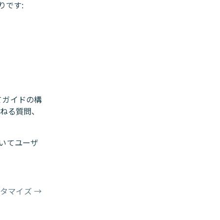
りです:
てガイドの構
尋ねる質問、
いてユーザ
スタマイズ
→