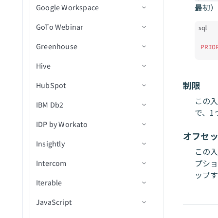
トを作成
最初
Google Workspace
アクション
コネクション設定
イベントに参加者を追加
フォルダ階層内の新規ファ
フォルダを作成
行を一括追加
テキストを音声に変換
を選択（バッチ）
行（リアルタイム）
ファイルアップロードアク
（バッチ）
バケットを取得
イル/フォルダ
IDで通話を取得
GoTo Webinar
アクション
コネクション設定
ション
ファイルを削除
行を取得
テキストを翻訳
sql
カスタムSQLを使用して行
My Drive内のシートの新規/
イベントから参加者を削除
バケットを一覧表示
集約ユーザーデータを検索
を選択し、テーブルに挿入
更新済み行
Greenhouse
トリガー
コネクション設定
ファイルをダウンロード
行を検索
画像からテキストを読み取
PRIO
（batch）
（バッチ）
オブジェクトを一覧表示
り
通話スコアカードを検索
My Drive内のシートの新規/
Hive
アクション
トリガー
コネクション設定
ファイルをエクスポート
行を更新
新規管理者アクティビティ
IDでイベントを取得
BigQueryでカスタムSQLを
更新済み行（リアルタイ
バケットを更新
イベント
通話文字起こしを検索
制限
HubSpot
アクション
トリガー
コネクション設定
実行
ファイル権限を取得
ム）
行を一括更新
レコードの追加
新規ウェビナーセッション
終日イベントを作成
オブジェクトメタデータを
新規アプリケーションアク
この入
通話を検索
IBM Db2
アクション
トリガー
コネクション設定
ジョブIDで行のバッチを取
ファイル権限を一覧表示
Team Drive内のシートの新
レコードの削除
ウェビナー詳細を取得
新規オブジェクト
カレンダーを作成
更新
ティビティイベント
で、1
得（batch）
規行
ユーザーを検索
IDP by Workato
オブジェクトタイプ
アクション
Custom OAuth profiles
コネクション設定
ファイル権限を削除
レコードを取得
セッションから参加者を取
新規オブジェクト（v3）
オブジェクトの作成
新規/更新済みレコード
IDでカレンダーを取得
ファイルストリーミングで
新規ユーザーイベント
オフセ
Team Drive内のシートの新
得
オブジェクトをアップロー
Insightly
Greenhouseコネクションをv3
トリガー
アクション
信頼度スコア
ファイル/フォルダの名前変
モバイルデバイス
新規/更新済みオブジェクト
オブジェクトを作成（v3）
レコードの更新
スコープ
カレンダーを一覧表示
規/更新済み行
この
ド
に移行
更または移動
（v3）
プショ
Intercom
アクション
アクション
コネクション設定
レコードを検索
添付ファイルを作成（v3）
レコードの作成
新規レコード
行を挿入
タスクを作成
ップ
Greenhouse v3オブジェクト対
ファイルまたはフォルダを
New event（リアルタイム）
Iterable
トリガー
コネクション設定
データを転送
オブジェクトの更新
IDによるレコード詳細の取
新規レコード（バッチ）
レコードを取得
行をアップサート
ドキュメントを処理
応範囲
タスクを更新
検索
得
JavaScript
アクション
トリガー
コネクション設定
レコードの更新
オブジェクトを更新（v3）
新規/更新済みレコード
レコードを検索（バッチ）
行を選択
ドキュメントを分類
新規連絡先
ファイル権限を更新
アクションテンプレートを