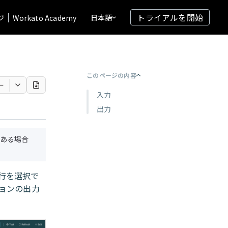
トライアルを開始
日本語
ジ
Workato Academy
このページの内容
ー
入力
出力
ある場合
行を選択で
ョンの出力