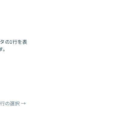
タの1行を表
す。
た行の選択
→