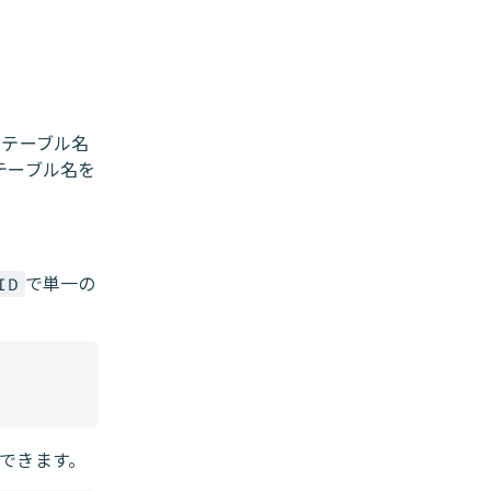
のテーブル名
テーブル名を
で単一の
ID
できます。