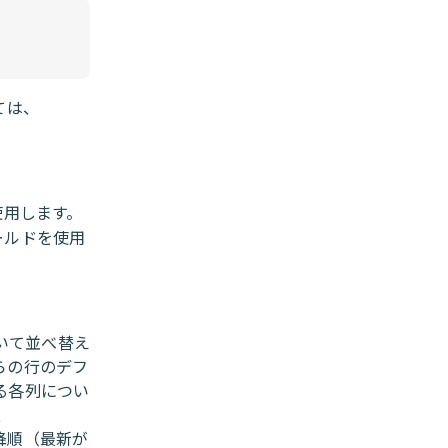
ては、
使用します。
ールドを使用
いて並べ替え
からの行のデフ
る各列につい
、
降順（最新が