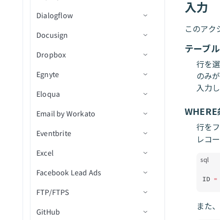
入力
クトを取得
ファイルメタデータを取得
Dialogflow
コネクション設定
プロジェクト詳細を取得
このアク
署名リクエストを取得
Docusign
トリガー
コネクション設定
プロジェクト内の課題を検
テーブル
フォルダ項目を一覧表示(バ
Dropbox
アクション
コネクション設定
索（V2）
新規従業員
ッチ)
行を選
Egnyte
トリガー
コネクション設定
プロジェクト内のオブジェ
新規休暇
従業員を作成
のみが
署名リクエストを一覧表示
クトを検索
入力し
Eloqua
アクション
トリガー
コネクション設定
(バッチ)
新規タイムシート
リソースを作成
新規ドキュメントイベント
プロジェクト内の課題を更
WHER
Email by Workato
アクション
トリガー
コネクション設定
他のユーザーのファイルま
販売データを作成
新規ドキュメント受信
テンプレートからドラフト
新規/更新済みファイル
新（V2）
たはフォルダ名を変更
エンベロープを作成
行を
Eventbrite
アクション
トリガー
メール by Workatoのランタイ
タスクを作成
新規受信者イベント
新規/更新済みCSV
ファイルをダウンロード
新規/更新済み/削除済みイ
プロジェクト内のオブジェ
レコ
ムエラーのトラブルシューテ
ファイルまたはフォルダの
ドキュメントを作成/送信
ベント
クトを更新
Excel
アクション
コネクション設定
リソースを取得
CSVファイル内の新規行
ファイルを検索
ファイルをコピーまたは移
トリガー
ィング
名前変更/移動
sql
ドキュメントをダウンロー
動
ドキュメントをプロジェク
Facebook Lead Ads
トリガー
コネクション設定
従業員を検索
新規ファイルリビジョン
ファイル移動/名前変更アク
レコードの作成
署名リクエストを再送信
ド
ID 
=
トにアップロード
ション
フォルダをコピーまたは移
FTP/FTPS
アクション
アクション
コネクション設定
リソースを検索
レコードの更新
イベントへの新規参加者登
ファイルまたはフォルダを
エンベロープを取得
動
ファイルアップロードアク
録
また、
検索（バッチ）
GitHub
トリガー
前提条件
業務単位を検索
レコードを検索
連絡先リストを作成
ワークブックを検索
エンベロープの受信者を取
ション
フォルダを作成