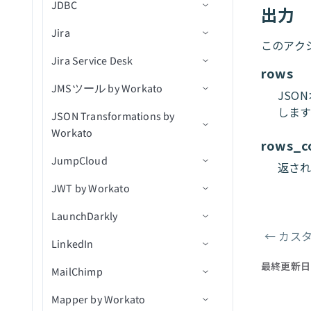
JDBC
アクション
トリガー
入力フィールドの定義
オブジェクトの検索
新規/更新済みレコード（バ
レコードの作成
カスタムSQLを使用した行
新規組織
連絡先を作成
新規会社
出力
ファイルのアップロード
適用
ッチ）
の選択
Jira
アクション
出力フィールドの定義
コネクション設定
オブジェクトを検索（v3）
レコードを作成（バッチ）
連絡先が更新済み
組織を作成
新規連絡先
会話メモを追加
レコードの削除
このアク
リスト内の新規連絡先
行を削除
Jira Service Desk
Javascript FAQ
トリガー
コネクション設定
IDでオブジェクトを取得
レコードの更新
組織が更新済み
商談を作成
新規会話
ユーザーをアーカイブ
レコードを一覧表示
rows
新規フォーム送信
カスタムSQLを実行
JMSツール by Workato
アクション
トリガー
コネクション設定
申請を進める
レコードを更新（バッチ）
更新された商談
イベントを作成
新規ユーザー
ユーザーを作成/更新
新規行
JSO
クエリ結果をエクスポート
します
JSON Transformations by
アクション
アクション
前提条件
候補者を採用済みにする
関連付けを取得（batch）
連絡先を更新
連絡先が更新済み
IDで会話を取得
スケジュール済みクエリ
アクションを選択
削除済みオブジェクト
Workato
（real-time）
rows_c
Jiraリアルタイムトリガーの
コネクション設定
候補者を採用済みにする(v3)
会社に関連付けられた連絡
商談にメモを追加
会話が更新済み
ユーザーとして会話に返信
行を挿入（batch）
ユーザーを課題に割り当て
顧客を作成
JumpCloud
使用
アクション
先を取得（batch）
新規課題をエクスポート
返さ
トリガー
アプリケーションを移動(v3)
商談を更新
ユーザーが更新済み
ユーザー別に会話を検索
更新アクション
コメントを作成
顧客リクエストを作成
JWT by Workato
コネクション設定
関連付けを一覧表示
新規/更新済み課題をエクス
JSON変換
アクション
アプリケーションを却下
連絡先を検索
ユーザー別にメモを検索
削除アクション
課題を作成
コメントを作成
キュー内の新規メッセージ
（batch）
ポート
LaunchDarkly
トリガー
コネクション設定
（リアルタイム）
アプリケーションを却下
ユーザーを検索
ユーザー別にセグメントを
カスタムSQLを実行
ユーザーを作成
コメントを一覧表示
メッセージをキューに公開
レコードを関連付け
New event（リアルタイム）
←
カスタ
ページャ
LinkedIn
アクション
アクション
コネクション設定
（v3）
検索
トピック内の新規メッセー
新規オブジェクト
パイプラインを検索
クエリ結果をエクスポート
添付ファイルをダウンロー
IDでコメントを取得
メッセージをトピックに公
レコードを関連付け（バッ
新規課題
ジ（リアルタイム）
最終更新日
MailChimp
コネクション設定
添付ファイルをアップロー
ユーザー別にタグを検索
ド
開
関連付けを作成
JWTを生成
チ）
IDでユーザーを取得
キューを取得
ド
新規課題（バッチ）
Mapper by Workato
トリガー
コネクション設定
ユーザーを検索
課題の変更ログを取得
キュー内のメッセージを受
関連付けを削除
JWTをデコード
関連付けを削除（batch）
キュー内の課題を取得