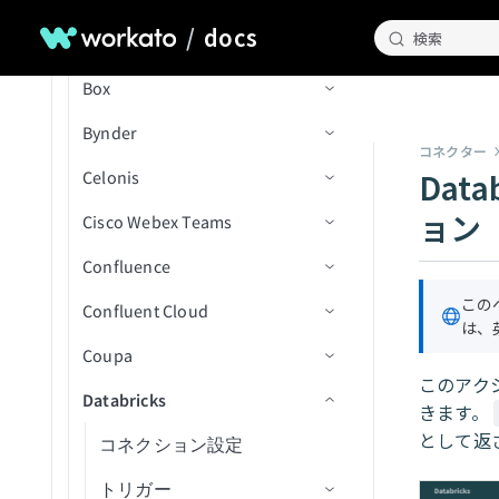
Salesforceを設定
（batch）
エントリを更新
/
docs
削除バッチを実行
検索
Outlook Calendar
BIM 360
トリガー
コネクション設定
タスクを作成
Blobコンテンツをダウンロ
カスタムログを送信
テキストプロンプトを完了
SAP Data Agentを設定
ユーザーを招待
ード
プロセスバッチを実行
Outlook Contacts
Box
アクション
トリガー
コネクション設定
IDで人物詳細を取得
画像を生成
新規従業員
ServiceNowを設定
SAP Table Reader
データをコンポーネントに
事前署名付きURLを生成
返す
ファイルのアップロード
Outlook Email
Bynder
BambooHR 403 Forbiddenエラ
アクション
トリガー
コネクション設定
IDでプロジェクト詳細を取
テキスト埋め込みを生成
新規従業員（リアルタイ
従業員を作成
新規レコード
Shopifyを設定
SAP BW OHDの設定
コネクター
ー
得
Blobプロパティを取得
ム）
ユーザーを削除
Dat
Outreach Sales Engagement
Celonis
アクション
トリガー
コネクション設定
ChatGPTにメッセージを送
従業員のテーブルレコード
新規/更新済みレコード
レコードを検索（バッチ）
プロジェクトフォルダ内の
Snowflakeを設定
トラブルシューティング
プロジェクトセクションを
コンテナプロパティを取得
信
従業員が更新済み
を作成
新規または更新済みドキュ
リクエストを検索（バッ
ョン
QuickBooks Online AP and
Cisco Webex Teams
アクション
トリガー
コネクション設定
請求書に明細を追加
プロジェクトで課題を作成
フォルダ内の新規/更新済み
SQL Serverを設定（宛先）
取得（batch）
メント
チ）
Expenses
Blobを検索
従業員が更新済み（リアル
休暇申請を作成/更新
（V2）
ファイル
Confluence
アクション
コネクション設定
レコードの作成
ファイルにコメントを追加
新規アセット
SQL Serverを設定（ソース）
IDでタスク詳細を取得
タイム）
フォルダおよびサブフォル
リクエストを共有
QuickBooks Online Billing and AR
コンテナーを検索
テーブルレコードを削除
プロジェクトでオブジェク
フォルダ内の新規CSVファ
ダ内の新規または更新済み
この
Confluent Cloud
トリガー
コネクション設定
レコードの削除
署名リクエストをキャンセ
新規/更新済みアセット
レコードの検索
Stripeを設定
タグ付きのすべてのタスク
カスタム従業員レポートを
トを作成
イル（バッチ）
リクエストを更新
は、
ドキュメント
Salesforce Sales Explorer
blobメタデータを更新
従業員を更新
ル
を一覧表示（batch）
スケジュール
Coupa
アクション
アクション
コネクション設定
支払いデータを取得
IDによるレコード詳細の取
新規メッセージ
Workdayを設定
プロジェクト内のコストド
フォルダ内の新規/更新済み
共有解除リクエスト
プロジェクト内の新規また
Shopify Orders and Fulfillment
blobをアップロード
従業員のテーブルレコード
ファイルまたはフォルダを
得
このアク
ユーザーを一覧表示(バッ
キュメントをダウンロード
CSVファイル（バッチ）
Databricks
トリガー
コネクション設定
IDによるレコード詳細の取
は更新済み課題（V2）
新規ボタン送信
ルームにユーザーを追加
ページを作成
Workday RaaSを設定
を更新
コピー
きます。
チ)
Slack
得
アセットをアップロード
プロジェクト内のドキュメ
CSVファイル内の新規行
として返
アクション
トリガー
コネクション設定
プロジェクト内の新規また
ルームを作成
タスクを作成
新規メッセージ
Zendeskを設定
休暇申請ステータスを更新
コラボレーションを作成
プロジェクトタスクを一覧
ントをダウンロード
Snowflake Data Explorer
レコードの更新
は更新済みオブジェクト
アセットをダウンロード
フォルダ内の新規/更新済み
アクション
トリガー
表示(バッチ)
添付ファイル詳細を取得
ページを検索
新規メッセージ（バッチ）
メッセージを公開
オブジェクトトリガー
Zuoraを設定
IDで従業員詳細を取得
ファイルメタデータを作成