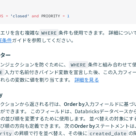
US
 =
 'closed'
 and
 PRIORITY 
=
 1
クエリを含む複雑な
条件も使用できます。 詳細につい
WHERE
RE条件
ガイドを参照してください。
ーター
インジェクションを防ぐために、
条件と組み合わせて
WHERE
入力で名前付きバインド変数を宣言した後、この入力フィ
E
これらの変数に値を割り当てます。
詳細を見る
y
アクションから返される行は、
Order by
入力フィールドに基づ
ができます。 このフィールドは、Databricksデータベース
の並び順を変更するために使用します。 並べ替えの対象にす
び順の方向も定義できます。 次の
Order by
ステートメントは
の昇順で行を並べ替え、その後に
の
rity
created_date