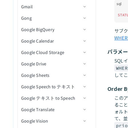
新規連絡先作成
sql
CSVファイルを更新
得
Gmail
アクション
コネクション設定
コネクション設定
従業員を更新
レコードを取得
連絡先を作成/更新
ワークシートを一覧表示
新規リード
CSVファイルアクション
選択したフォルダからファ
新規イベント作成
STAT
ファイルメタデータを更新
テンプレートを取得
イルをダウンロード
Gong
トリガー
トリガー
コネクション設定
リソースを更新
レコードの削除
イベント参加者を取得
テーブルを一覧表示
Adset Insightsを取得
フォルダアクション
イベントの新規注文
ファイルURLを使用してフ
エンベロープ内のドキュメ
イベント詳細を取得
Google BigQuery
アクション
アクション
トリガー
コネクション設定
従業員を関連付け
イベントを検索
テーブルを追加
キャンペーンInsightsを取得
ディレクトリ内の新規CSV
クローズされた課題
サブ
ァイルをアップロード
ントを一覧表示（一括）
イベントに登録された新規/
ファイルトリガー
WHE
オブジェクト詳細を取得
Google Calendar
アクション
トリガー
コネクション設定
従業員の関連付けを解除
ワークシートを追加
Adsetを一覧表示
ファイルダウンロードアク
新規課題
課題にコメントを作成
新しいメール
更新済み参加者
ファイル内容を使用してフ
エンベロープを一覧表示
ディレクトリ内の新規また
ション
オブジェクトを検索（バッ
パラメ
Google Cloud Storage
アクション
トリガー
コネクション設定
ァイルをアップロード
（一括）
セルを取得
キャンペーンを一覧表示
新規プルリクエスト
課題を作成
メールを送信
新規通話(リアルタイム)
イベントに登録された新規/
は更新済みCSVファイルト
チ）
大容量ファイルダウンロー
SQL
更新済み参加者（リアルタ
リガー
Google Drive
アクション
トリガー
コネクション設定
テンプレートを一覧表示
行を取得
新規または更新済み課題コ
課題またはPRの詳細を取得
添付ファイルをダウンロー
通話を追加
新規行
ドアクション
WHER
ファイルのアップロード
イム）
（一括）
メント
ド
して
Google Sheets
アクション
アクション
コネクション設定
行を追加
refのステータスを一覧表示
通話メディアを追加
新規行（バッチ）
行を挿入
新規イベント
ファイル情報取得アクショ
イベントの新規/更新済み注
エンベロープを再送信
新規または更新済み課題
ン
Google Speech to テキスト
トリガー
コネクション設定
文
行を更新
課題とプルリクエストを検
コンテンツ共有エンゲージ
新規ジョブ完了
行を挿入（batch）
新規/更新済みイベント
イベントを作成
バケットの作成
Order B
テンプレートを使用してド
新規または更新済みマイル
索
メントイベントを作成
ディレクトリ内ファイル一
この
Google テキスト to Speech
アクション
トリガー
コネクション設定
行を削除
スケジュール済みクエリ
ファイルからデータを読み
イベント開始
イベントを検索（バッチ）
バケットを削除
新規アクティビティ
キュメントを送信
ストーン
覧表示アクション
ること
課題を更新
コンテンツビューイベント
（バッチ）
込む
Google Translate
アクション
アクション
コネクション設定
イベント終了
イベントを更新
オブジェクトの削除
新規CSVファイル
ファイル権限を追加
My Drive内のシートの新規
ォルト
IDでエンベロープを送信
新規または更新済みプルリ
を作成
ファイル削除アクション
行を選択（バッチ）
行
て、並
クエスト
Google Vision
アクション
コネクション設定
イベントを削除
オブジェクトをダウンロー
新規ファイル/フォルダ
ファイルをコピー
行を追加
短い音声をテキストに変換
エンベロープを無効化
カスタムアクションイベン
ファイル名変更アクション
prio
カスタムSQLを使用して行
ド
My Drive内のシートの新規