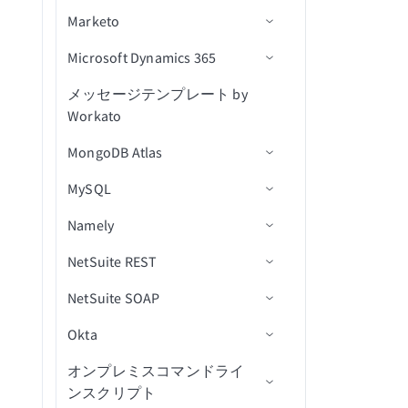
新規/更新済みコメント（リ
信
Marketo
アクション
トリガー
コネクション設定
ユーザーを更新
課題を取得
オブジェクトの作成
新規リード獲得フォーム送
オブジェクトデータをエク
アルタイム）
信
スポート（file）
Microsoft Dynamics 365
アクション
アクション
コネクション設定
課題コメントを取得
オブジェクトの削除
IDでリード獲得フォーム応
キャンペーンが作成されま
新規/更新済み課題（リアル
（batch）
答を取得
した
CRMデータをインポート
タイム）
メッセージテンプレート by
セルフサービスフローステッ
コネクション設定
IDでオブジェクトを取得
サブスクライバーを追加
オブジェクトにマッピング
（file）
Workato
プ
課題スキーマを取得
リード獲得フォーム回答を
キャンペーンが開封されま
新規/更新済みワークログ
トリガー
オブジェクトを一覧表示
サブスクライバータグを追
検索
した
リスト内の連絡先を取得
（リアルタイム）
MongoDB Atlas
トリガー
ユーザー詳細を取得
加
アクション
（batch）
ID別にオブジェクトを一覧
削除済みオブジェクト
キャンペーンアクション
キャンペーンが送信されま
課題が更新済み
MySQL
アクション
コネクション設定
割り当て可能なユーザーを
表示
サブスクライバーアクティ
新規リードをエクスポート
した
リストに連絡先を追加（バ
新規または新規/更新済みレ
ケースをクローズ
検索（バッチ）
ビティを取得
（bulk）
課題が更新済み（バッチ）
Namely
アクション
コネクション設定
ッチ）
ユーザーをロック
スマートキャンペーンを有
コードをエクスポート
新規リスト
オブジェクトの作成
課題を検索（バッチ）
サブスクライバータグを取
新規/更新済みリードをエク
効化
（bulk）
NetSuite REST
カスタムフィルタークエリの
トリガー
コネクション設定
ワークフローに連絡先を追
ユーザーMFAをリセット
ドキュメントを削除
新規購読者
得
スポート（bulk）
オブジェクトを作成（バッ
使用
加
JQLで課題を検索（バッ
カスタムアクティビティを
エンティティの変更を監視
NetSuite SOAP
アクション
トリガー
コネクション設定
トリガーコマンドを実行
チ）
ドキュメントを挿入
新規行
チ）
新規または更新済み購読者
購読者を削除
リストに追加されたリード
追加（バッチ）
データ型付けの制限
リストから連絡先を削除
エンティティの変更を監視
を監視(バッチ)
Okta
アクション
トリガー
コネクション設定
オブジェクトの検索
オブジェクトIDを取得
ドキュメントをレプリケー
新規/更新行
アクションを選択
新規従業員プロファイル
（バッチ）
コメントを更新
キャンペーンを検索
リストにリードを追加（バ
(バッチ)
ト
新規セルフサービスフロー
ッチ）
オンプレミスコマンドライ
アクション
トリガー
コネクション設定
従業員IDでユーザーを検索
オブジェクトスキーマの取
スケジュール済みクエリ
アクションを挿入
新規または更新済み従業員
ステータス投稿を作成
新規分類レコード
連絡先を削除
課題を更新
購読者を検索
新規オブジェクト
ステップ（リアルタイム）
ンスクリプト
得
ドキュメントを検索
プロファイル
オブジェクトをファイルに
アクション
トリガー
ユーザーのロックを解除
更新アクション
IDで従業員プロファイル詳
新規カスタムレコード
レコードの作成
新規分類レコード