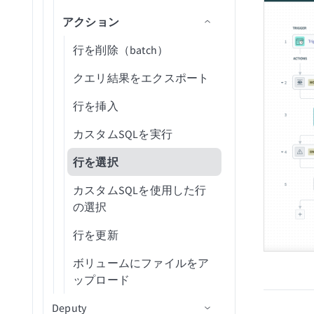
プロジェクト内の図面エク
フォルダ
Stripe Billing Operations
請求書を送信
レコードの更新
アクション
ワークスペースを一覧表示
スポートをダウンロード
メッセージ詳細を取得
オブジェクトアクション
新規行（バッチ）
ディレクトリ内の従業員を
ファイル共有リンクを作成
フォルダ内の新規イベント
Trello
(バッチ)
一覧表示
プロジェクト内の図面をエ
（リアルタイム）
人物詳細を取得
発注書アクション
カスタムSQL経由の新規行
行を削除（batch）
フォルダを作成
WordPress Content Operations
プロジェクトを検索（バッ
クスポート
（バッチ）
休暇リクエストを一覧表示
フォルダ内の新規/更新済み
ルーム詳細を取得
サプライヤーアクション
クエリ結果をエクスポート
チ）
フォルダ共有リンクを作成
Workday End User
プロジェクト内のドキュメ
署名イベント
カスタムSQL経由の新規/更
従業員のテーブルレコード
投稿メッセージ
統合アクション
行を挿入
タグを検索（バッチ）
ントを取得
署名リクエストを作成
新済み行（バッチ）
を取得
X Social Listening and Research
フォルダ内の新規/更新済み
ルームを更新
カスタムSQLを実行
タスクを検索（バッチ）
プロジェクト内の図面エク
ファイルメタデータ
ファイルメタデータを削除
カスタム従業員レポートを
YouTube Creator
スポートステータスを取得
作成
行を選択
タスクを更新
ファイルまたはフォルダを
Zendesk Knowledge Base
フォルダコンテンツを取得
削除
IDで会社従業員レポートを
カスタムSQLを使用した行
Zendesk Ticket Management
取得
の選択
プロジェクト内のフォルダ
ファイルをダウンロード
情報を取得
Zoom Meetings
行を更新
ファイルコメントを取得
プロジェクト内の課題を取
（batch）
ZoomInfo B2B Intelligence
ボリュームにファイルをア
得（V2）
ップロード
ファイルダウンロードURL
プロジェクト内のオブジェ
を取得
Deputy