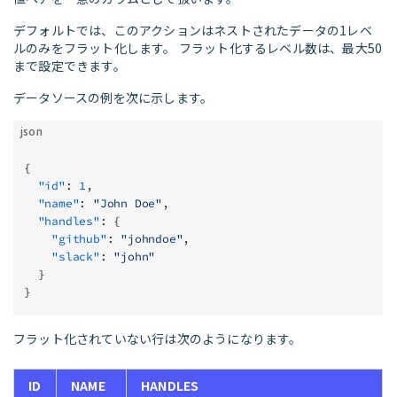
デフォルトでは、このアクションはネストされたデータの1レベ
ルのみをフラット化します。 フラット化するレベル数は、最大50
まで設定できます。
データソースの例を次に示します。
json
{
  "id"
: 
1
,
  "name"
: 
"John Doe"
,
  "handles"
: {
    "github"
: 
"johndoe"
,
    "slack"
: 
"john"
  }
}
フラット化されていない行は次のようになります。
ID
NAME
HANDLES