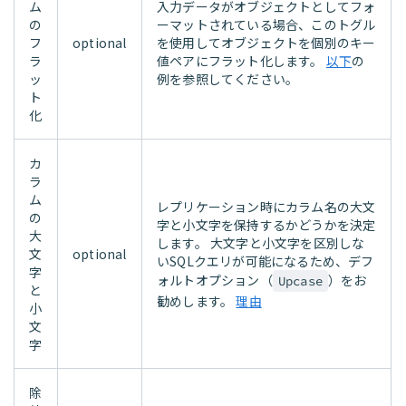
ム
入力データがオブジェクトとしてフォ
の
ーマットされている場合、このトグル
フ
optional
を使用してオブジェクトを個別のキー
ラ
値ペアにフラット化します。
以下
の
ッ
例を参照してください。
ト
化
カ
ラ
ム
レプリケーション時にカラム名の大文
の
字と小文字を保持するかどうかを決定
大
します。 大文字と小文字を区別しな
文
optional
いSQLクエリが可能になるため、デフ
字
ォルトオプション（
）をお
Upcase
と
勧めします。
理由
小
文
字
除