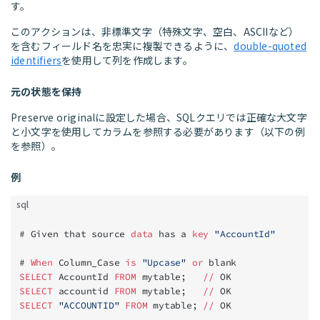
す。
このアクションは、非標準文字（特殊文字、空白、ASCIIなど）
を含むフィールド名を忠実に複製できるように、
double-quoted
identifiers
を使用して列を作成します。
元の状態を保持
Preserve originalに設定した場合、SQLクエリでは正確な大文字
と小文字を使用してカラムを参照する必要があります（以下の例
を参照）。
例
sql
# Given that source 
data
 has a 
key
 "AccountId"
# 
When
 Column_Case 
is
 "Upcase"
 or
 blank
SELECT
 AccountId 
FROM
 mytable;   
//
 OK
SELECT
 accountid 
FROM
 mytable;   
//
 OK
SELECT
 "ACCOUNTID"
 FROM
 mytable; 
//
 OK