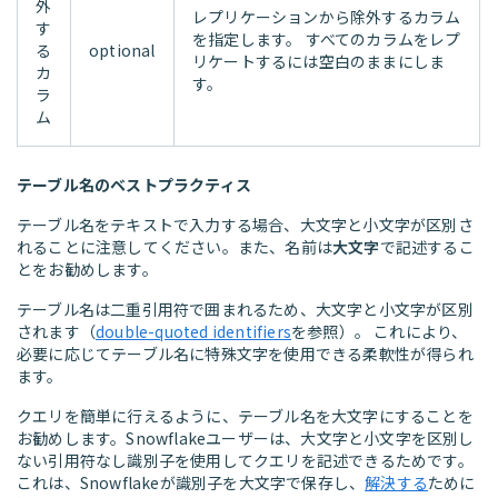
外
レプリケーションから除外するカラム
す
を指定します。 すべてのカラムをレプ
る
optional
リケートするには空白のままにしま
カ
す。
ラ
ム
テーブル名のベストプラクティス
テーブル名をテキストで入力する場合、大文字と小文字が区別さ
れることに注意してください。また、名前は
大文字
で記述するこ
とをお勧めします。
テーブル名は二重引用符で囲まれるため、大文字と小文字が区別
されます（
double-quoted identifiers
を参照）。 これにより、
必要に応じてテーブル名に特殊文字を使用できる柔軟性が得られ
ます。
クエリを簡単に行えるように、テーブル名を大文字にすることを
お勧めします。Snowflakeユーザーは、大文字と小文字を区別し
ない引用符なし識別子を使用してクエリを記述できるためです。
これは、Snowflakeが識別子を大文字で保存し、
解決する
ために