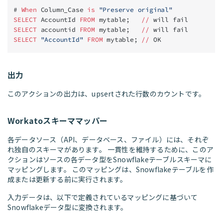
# 
When
 Column_Case 
is
 "Preserve original"
SELECT
 AccountId 
FROM
 mytable;   
//
 will fail
SELECT
 accountid 
FROM
 mytable;   
//
 will fail
SELECT
 "AccountId"
 FROM
 mytable; 
//
 OK
出力
このアクションの出力は、upsertされた行数のカウントです。
Workatoスキーママッパー
各データソース（API、データベース、ファイル）には、それぞ
れ独自のスキーマがあります。 一貫性を維持するために、このア
クションはソースの各データ型をSnowflakeテーブルスキーマに
マッピングします。 このマッピングは、Snowflakeテーブルを作
成または更新する前に実行されます。
入力データは、以下で定義されているマッピングに基づいて
Snowflakeデータ型に変換されます。