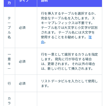
タイプ
説明
力
行を挿入するテーブルを選択するか、
テ
完全なテーブル名を入力します。 ス
ー
キーマプレフィックスは不要です。
ブ
必須
テーブル名では大文字と小文字が区別
ル
されます。 テーブル名には大文字を
名
使用することをお勧めします。
理
由
。
一
行を一意として識別するカラムを指定
意
します。 宛先に行が存在する場合
必須
キ
は、更新されます。 それ以外の場合
ー
は、新しい行として挿入されます。
リストデータピルを入力として使用し
行
必須
ます。
カ
ラ