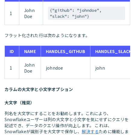
John
{"github": "johndoe",
1
Doe
"slack": "john"}
フラット化された行は次のようになります。
ID
NAME
HANDLES_GITHUB
HANDLES_SLACK
John
1
johndoe
john
Doe
カラムの大文字と小文字オプション
大文字（推奨）
列名を大文字にすることをお勧めします。これにより、
Snowflakeユーザーは列の大文字と小文字を気にせずにクエリを
記述でき、データのクエリ操作が向上します。 これは、
Snowflakeが識別子を大文字で保存し、
解決する
ために機能しま