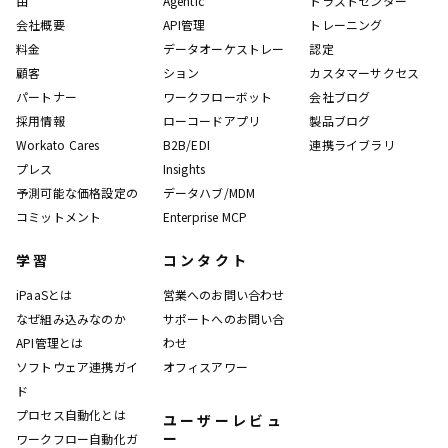
由
Agentic
トラストセンター
会社概要
API管理
トレーニング
料金
データオーケストレー
認定
顧客
ション
カスタマーサクセス
パートナー
ワークフローボット
会社ブログ
採用情報
ローコードアプリ
製品ブログ
Workato Cares
B2B/EDI
連携ライブラリ
プレス
Insights
予測可能な価格設定の
データハブ/MDM
コミットメント
Enterprise MCP
学習
コンタクト
iPaaSとは
営業へのお問い合わせ
なぜ組み込みなのか
サポートへのお問い合
API管理とは
わせ
ソフトウェア連携ガイ
オフィスアワー
ド
プロセス自動化とは
ユーザーレビュ
ー
ワークフロー自動化ガ