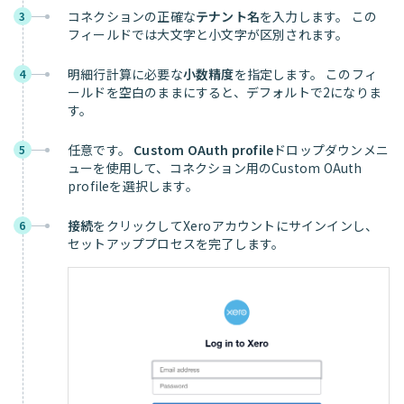
コネクションの正確な
テナント名
を入力します。 この
3
フィールドでは大文字と小文字が区別されます。
明細行計算に必要な
小数精度
を指定します。 このフィ
4
ールドを空白のままにすると、デフォルトで2になりま
す。
任意です。
Custom OAuth profile
ドロップダウンメニ
5
ューを使用して、コネクション用のCustom OAuth
profileを選択します。
接続
をクリックしてXeroアカウントにサインインし、
6
セットアッププロセスを完了します。