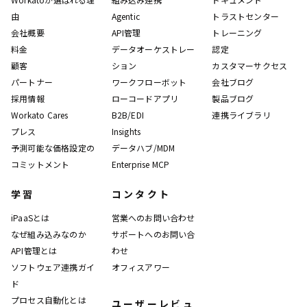
由
Agentic
トラストセンター
会社概要
API管理
トレーニング
料金
データオーケストレー
認定
顧客
ション
カスタマーサクセス
パートナー
ワークフローボット
会社ブログ
採用情報
ローコードアプリ
製品ブログ
Workato Cares
B2B/EDI
連携ライブラリ
プレス
Insights
予測可能な価格設定の
データハブ/MDM
コミットメント
Enterprise MCP
学習
コンタクト
iPaaSとは
営業へのお問い合わせ
なぜ組み込みなのか
サポートへのお問い合
API管理とは
わせ
ソフトウェア連携ガイ
オフィスアワー
ド
プロセス自動化とは
ユーザーレビュ