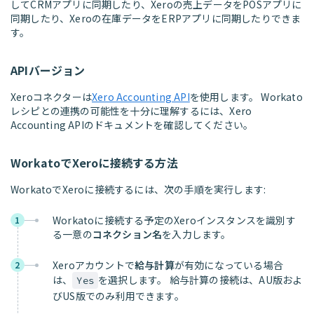
してCRMアプリに同期したり、Xeroの売上データをPOSアプリに
同期したり、Xeroの在庫データをERPアプリに同期したりできま
す。
APIバージョン
Xeroコネクターは
Xero Accounting API
を使用します。 Workato
レシピとの連携の可能性を十分に理解するには、Xero
Accounting APIのドキュメントを確認してください。
WorkatoでXeroに接続する方法
WorkatoでXeroに接続するには、次の手順を実行します:
Workatoに接続する予定のXeroインスタンスを識別す
1
る一意の
コネクション名
を入力します。
Xeroアカウントで
給与計算
が有効になっている場合
2
は、
を選択します。 給与計算の接続は、AU版およ
Yes
びUS版でのみ利用できます。