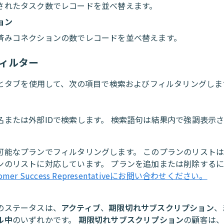
されたタスク数でレコードを並べ替えます。
ョン
済みコネクションの数でレコードを並べ替えます。
フィルター
とタブを使用して、次の項目で検索およびフィルタリングしま
名または外部IDで検索します。 検索語句は結果内で強調表示
可能なプランでフィルタリングします。 このプランのリスト
ンのリストに対応しています。 プランを追加または削除する
tomer Success Representativeにお問い合わせください。
のステータスは、
アクティブ
、
期限切れサブスクリプション
、
ル中
のいずれかです。
期限切れサブスクリプション
の顧客は、W