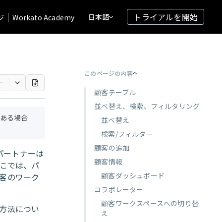
トライアルを開始
日本語
ジ
Workato Academy
このページの内容
ー
顧客テーブル
並べ替え、検索、フィルタリング
ある場合
並べ替え
検索/フィルター
顧客の追加
り、パートナーは
顧客情報
ここでは、パ
顧客ダッシュボード
客のワーク
コラボレーター
顧客ワークスペースへの切り替
方法につい
え