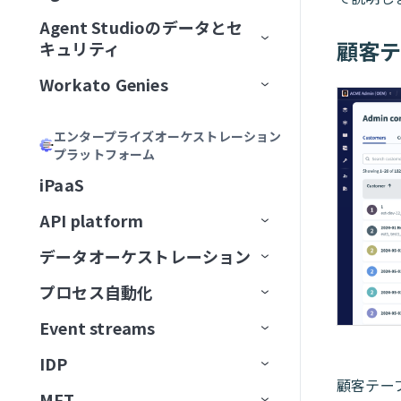
加
Acumen
フィールドをマッピング
リモートMCPサーバーをインスト
MCPサーバーツールの管理
ゲートウェイ
Calendly
Agent Studioのデータとセ
エージェントバージョン管理
Genieの主要コンポーネント
ール
MCPサーバーをAIモデル組織
ChatGPT
Formulaを記述
顧客
キュリティ
MCPアプリの管理
サードパーティサーバーへのプ
Canva
認証
に公開
大規模アクションモデル
Genieの使用開始
AIモデルとジョブ説明
MCPサーバーをローカルで実行
ロキシ
Claude
説明を生成
Workato Genies
セキュリティ
MCPアプリDevelopment
Confluence
承認
ChatGPT
マルチモーダル入力と出力
ユースケース
チャットインターフェイス
スコープと設計
MCPクライアントの操作
オブザーバビリティ
カーソル
Genieガバナンス
IT
MCPサーバー設計のベストプラ
Databricks Data Explorer
MCPアクセス方法
MCP検証済みユーザーアク
Claude
エージェントメモリ
ユーザーとアクセスの管理
ガードレール
はじめてのGenieを作成する
ナレッジベースをConfluenceに
チャネルサポート
Genieのスコープを計画する
エンタープライズオーケストレーション
Developer APIおよびEmbedded API
クティス
ガバナンス
MCPクライアントとしてのGenie
MCPサーバーログを表示
Microsoft Copilot
セス
プラットフォーム
検証済みユーザーアクセス
営業
接続
ユーザーIDを確立
EDI Genie
Discord
トラフィック管理
MCP
カーソル
Decision modelsおよびエージェン
Genieの操作
ナレッジベース
検証済みユーザーアクセス
Slack
プロンプト攻撃
Genie設計パターン
職務記述書を作成
チャネルサポートオプショ
MCPツール設計のベストプラク
MCPサーバーのアクセスと設定
MCP検証済みユーザーアク
iPaaS
ト
データ
GenieチャットからSlackメッセ
動作の操作
IT Support Genie
CPQ Genie
機能
ン
Docusign
ユースケース
ティス
Microsoft Copilot
セス設定
コネクター
スキル
ロールベースアクセス
Overviewページ
Microsoft Teams
有害なコンテンツ
ナレッジベース設計のベスト
複数ステップを含むGenieワー
AIモデルを追加
ージを送信
MCPサーバー制限を設定
API platform
エージェント間通信
PII匿名化パターン
License Genie
Rep Genie
プラクティス
クフローの設計
仕組み
機能
チャネルモード
Dropbox
トラブルシューティング
LLMでGitHub課題を作成
Agent Studioの制限
Conversationsページ
Enterprise Contextコネクター
Workato GO
PII検出
データベースのスキル設計
チャットインターフェイスを
経費GenieでCoupa経費を検証
GenieにMCPサーバースキルを追
データオーケストレーション
API監視と分析
Genie会話の可観測性
ナレッジベース管理
追加
EDI Genieのセットアップ
仕組み
機能
チャネル認証
ElevenLabs
FAQ
加
LLMでSnowflakeデータを分析
トラブルシューティング
アプリイベントを作成
Workato Genieコネクター
Headless API
不適切表現フィルター
スキル設計のベストプラクテ
制限
Telegramでパーソナルアシスタ
プロセス自動化
ベストプラクティス
コンセプト
ダッシュボード
スキル
データ取り込み
ィス
ナレッジベースを作成
EDI Genieの使用
IT Support Genieのセットアッ
仕組み
チャンネル応答を有効化
Excel
ントGenieを構築
MCPサーバーAIモデル構成
FAQ
高度なファイルおよびデータ分
Workato Skill connector
算術エラー
カスタム単語フィルター
ドキュメントを削除
タスクをGenieに割り当て
カスタムインターフェース
プ
Event streams
APIゲートウェイ
データソース
エンタープライズ全体の接続性
APIログ
FAQ
データベースのスキル設計
析
ナレッジベースドキュメント
スキルプロンプト
スキルを作成
License Genieのセットアップ
APIのチュートリアル
Freshdesk
調達Genieで発注書を処理
ChatGPT
Microsoft Teamsエラー
拒否トピック
ドキュメントを一覧表示
タスクをユーザーに割り当て
ワークフロートリガーを開始
の準備
IT Support Genieの使用
IDP
Edge Gateway
送信先
イベント駆動型自動化
Workato Event streams
サポートされているデータソー
スキル設計のベストプラクティ
ファイルと画像をアップロード
MCPサーバースキル
ファイルと画像をアップロー
（リアルタイム）
カスタムチャットUIの構築
GitHub
Decision modelを使用してエー
Claude
顧客テー
Genie呼び出しエラー
ス
ドキュメントを検索
承認リクエストを作成
ス
検索プロンプティング
ド
MFT
AIゲートウェイ
データの抽出
ワークフローオーケストレーショ
Event streams公開API
信頼度スコア
ジェント間でリクエストをルー
サポートされている宛先
使用方法