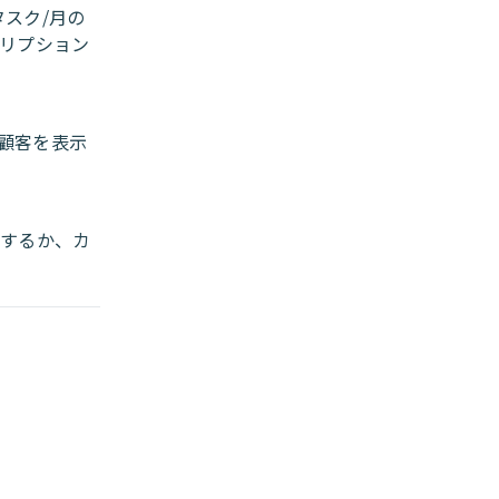
タスク/月の
クリプション
顧客を表示
択するか、カ