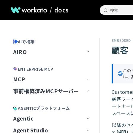
/
docs
検索
EMBEDDED
AIで構築
顧客
AIRO
ホームページ
ENTERPRISE MCP
この
AIROとのチャット
は、
MCP
AIROが知っていること
チャット履歴の管理
事前構築済みMCPサーバー
MCP Registry
Custom
顧客ワー
Blueprints
AIROプレイブック
MCP構成
事前構築済みMCPサーバー
MCPレジストリを管理
ートナー
AGENTICプラットフォーム
AIROで構築
最初のブループリントを作成
スペース
MCP Runtime
MCPサーバーAIモデル構成
MCPレジストリへのアクセスを
最初から開始
Airtable
Agentic
リクエスト
AIRO MCPサーバー
ブループリントの管理
レシピ
以降のセ
MCP Control Plane
構築済みMCPサーバーから開始
Box
AIモデルにMCPサーバーを追
Agent Studio
Workato Agent Registry
て説明し