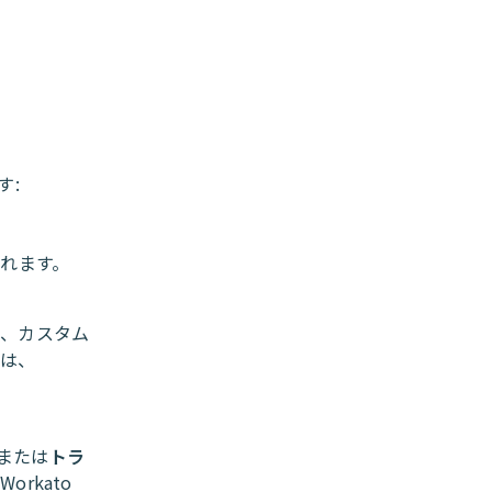
す:
されます。
は、カスタム
には、
または
トラ
orkato