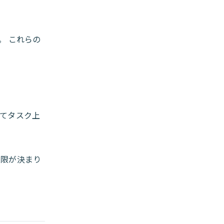
。 これらの
ってタスク上
上限が決まり