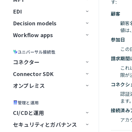
す:
Workato GO用のアクションボー
ユーザー確認
レスポンスを返すアクション
トラブルシューティング
GitLab Explorer
カーソル
ン
ティング
データソースを接続
ドキュメントをアップサート
ビジネスイベントを送信
スキルプロンプト
ドを作成
ナレッジベースとデータベー
高度な機能を追加
EDI
APIコレクション
データの読み込み
Event streamsの制限
IDP by Workatoの制限事項
フローを転送
宛先に接続
イベント（トリガー）ベースの
ユースケース例
メッセージを消費
顧客
ナレッジベースとスキルの比
Workato Genieコネクターから
Gmail
スの比較
Microsoft Copilot
データ変換と処理
抽出
ナレッジを保存
MCPサーバースキル
Business approvalsで承認リクエ
較
移行
Decision models
顧客
APIエンドポイント
データ変換
アクション
ファイルサーバー
コネクション設定
APIプロキシコレクション
増分ロード
権限
メッセージを公開
ファイル転送を設定
Gong
ストを作成
ナレッジベースとデータベー
値は
エラーおよび例外処理
カスタム抽出
ユーザー確認
コネクターFAQ
Workflow apps
APIガバナンス
データパイプライン
トリガー
Decision modelの設定
APIレシピコレクション
APIレシピエンドポイント
変換手法
トピックのナビゲーション
メッセージのバッチを公開
ドキュメントを処理
エラー処理と再試行
SFTPエンドポイントをセットア
スのベストプラクティス
Google Calendar
参加日
エージェントオーケストレーシ
セキュリティとコンプライアンス
レプリケーションパイプライン
ップ
スキルバージョン管理
APIセキュリティ
データオーケストレーションの制
アクション
モデルフィールド
主要コンポーネント
ョン
SOAP APIレシピコレクション
APIプロキシエンドポイント
APIアクセスポリシー
構築済み変換
データパイプラインの概念
新規トピックの作成
ドキュメントを分類
アラートと監視
バケット内の新規トランザクシ
ナレッジベースレシピ
APIレシピ
この
Google Contacts
ユニバーサル接続性
限
スケーラビリティとパフォーマン
抽出頻度の設定
SFTPアカウントを作成
ョン
ナレッジベースとスキルの比較
請求期間
ライブラリ
デシジョンテーブル
ユースケース例
Genieをテスト
AIゲートウェイコレクション
エンドポイント管理
レシピOps
APIアクセス
カスタムコード
データパイプラインの設定
トピックスキーマ
データ形式を変換
ナレッジベースとスキルの比
APIレシピを作成
APIプロキシエンドポイントを
ス
コネクター
Google Directory End User
Change Data Capture
サーバーアクティビティログ
較
設定
これ
API開発者ポータル
Decision Modelsコネクター
管理
コレクションを編集
テスト
レシピバージョン管理
認証
SQLベースの変換
データパイプラインの監視と管
リテンション期間
レコードの作成
CRMアプリ
新規APIリクエストトリガー
エンドポイントの有効化/無効
API同時実行しきい値超過トリ
新しいAPIクライアントを作成
Amazon S3を設定
監視と分析
Connector SDK
アプリコネクター
Google Docs
限が
理
APIプロキシ変換の適用
化
ガー
設定
ビルダーエクスペリエンス
設定を構成
キャッシュ
開発者ポータルの設定
SQL Transformations
トピックのリセット
ラベルを生成
翻訳アプリ
権限
APIリクエストに応答アクショ
新しいアプリケーションを作
Auth Token
Asanaを設定
コネクシ
ユーザーとロールの管理
オンプレミス
ユニバーサルコネクター
プラットフォームクイックス
Google Drive
Active Directory
レシピ内のパイプライントリガ
ン
パステンプレート化
APIポリシークォータ違反トリ
成
タート
認証
APIの呼び出し
アプリのユーザーエクスペリ
未認証コレクション
FAQ
開発者ポータルへのアクセス
カスタムドメイン
SQLコレクション by Workato
メッセージプレビュー
レコードを取得
アプリディレクトリ
はじめに
OAuth 2.0
カスタムドメイン
コネクター概要
Azure Blob Storageを設定
カスタムコードサポート
ー
ガー
コミュニティコネクター
オンプレミスグループ
Google Meet
Adobe Commerce Magento
A2A Protocol
コネクション設定
ます
エンス
APIレシピエンドポイントを設
エンドポイントパスのガイド
新しいアクセスプロファイル
管理と運用
ハウツーガイド
テストコードタブ
API platformの制限
Postmanに同期
カスタム認可
JSON Transformations by
新規メッセージトリガー
レコードの検索
アプリユーザーとグループの管
アプリ設定
JSON Web Token
JITユーザー設定
データソースをセットアップ
SQL Collection制限
BambooHRを設定
Workflow appの作成
再利用可能なコンポーネント
同期タイプと実行
定
ライン
APIポリシーレート制限違反ト
を作成
コネクターを提供
オンプレミスエージェント
Google Sheets
Adobe Experience Manager
GraphQL
Aconex
グループを作成
トリガー
コネクション設定
コネクション設定
接続済み
CI/CDと運用
Workflow appsの制限
Workato
理
招待と認証
リガー
SDKリファレンス
バージョン管理
最初のコネクターを構築
OpenAPI仕様のダウンロード
Truststore
新規メッセージバッチトリガー
検証済みユーザーアクセス
OpenID Connect
AvroおよびParquetファイルを
Confluenceを設定
既存のプロジェクトから
セットアップとアクセス
JWT Workatoクレーム
アカ
バージョン管理とデプロイメント
データパイプラインのトラブル
SOAP APIウォークスルー
カスタム検証
コネクター制限
オンプレミスコネクション
Google Slides
ADP Workforce Now
HTTP
Airwallex
グループステータス
エージェントを追加
アクション
コネクション設定
タスクを再開
コネクション設定
コネクション設定
新規エントリ
セキュリティとガバナンス
FAQ
Environment
SQLコレクション by Workato
ポータル設定
Workflow apps portalホームペー
変換
JSONデータを変換
Workflow appを作成
シューティング
APIリクエストタイムアウトト
CLI
コネクターを共有
OpenAPI仕様によるコネクタ
コネクターキーリファレン
FAQ
APIパスプレフィックス
メッセージ公開アクション
ページ
OAuth 2.0トークンイントロス
Coupaを設定
アプリインターフェイスを
JWTペイロードクレームを
ジ
パフォーマンス
DCRを使用したAPIクライアン