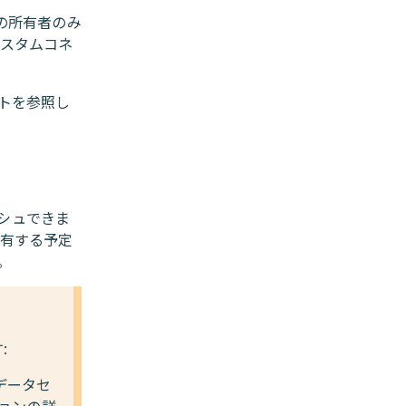
の所有者のみ
カスタムコネ
トを参照し
シュできま
共有する予定
。
:
データセ
ョンの詳