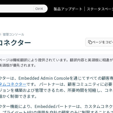
製品アップデート
ステータスペー
K
管理コンソール
コネクター
ページをコピ
ページは機械翻訳により提供されています。翻訳内容と英語版に相違が
英語版が優先されます。
ターは、Embedded Admin Consoleを通じてすべての顧
タムコネクター
です。 パートナーは、顧客コミュニティに必要
ジョンを構築および管理できるため、所要時間を短縮し、コネ
細かく制御できます。
クター機能により、Embeddedパートナーは、カスタムコネ
、プライベートAPIの使用を自社の顧客のみに制限することも