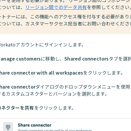
については、
リージョン間でのデータ共有
を参照してください
ートナーには、この機能へのアクセス権を付与する必要がありま
については、カスタマーサクセス担当者にお問い合わせくださ
Workatoアカウントにサインインします。
anage customers
に移動し、
Shared connectors
タブを選
hare connector with all workspaces
をクリックします。
hare connector
ダイアログのドロップダウンメニューを使用
するカスタムコネクターとバージョンを選択します。
コネクターを共有
をクリックします。