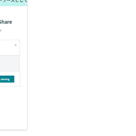
Share
。