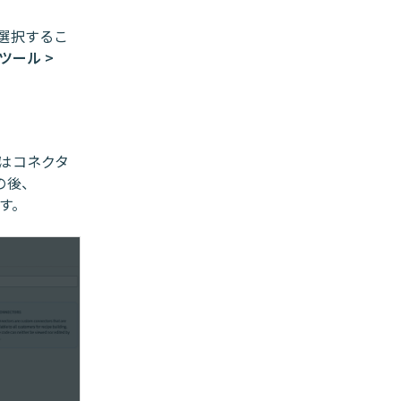
選択するこ
ツール >
はコネクタ
の後、
す。