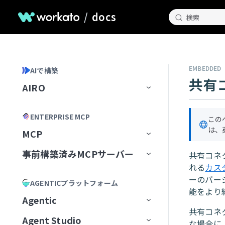
/
docs
検索
EMBEDDED
AIで構築
共有
AIRO
ホームページ
ENTERPRISE MCP
この
AIROとのチャット
は、
MCP
AIROが知っていること
チャット履歴の管理
事前構築済みMCPサーバー
MCP Registry
共有コネク
れる
カス
Blueprints
AIROプレイブック
MCP構成
事前構築済みMCPサーバー
MCPレジストリを管理
ーのバー
AGENTICプラットフォーム
AIROで構築
最初のブループリントを作成
能をより
MCP Runtime
MCPサーバーAIモデル構成
MCPレジストリへのアクセスを
最初から開始
Airtable
Agentic
リクエスト
AIRO MCPサーバー
ブループリントの管理
レシピ
共有コネ
MCP Control Plane
構築済みMCPサーバーから開始
Box
AIモデルにMCPサーバーを追
Agent Studio
Workato Agent Registry
な場合に