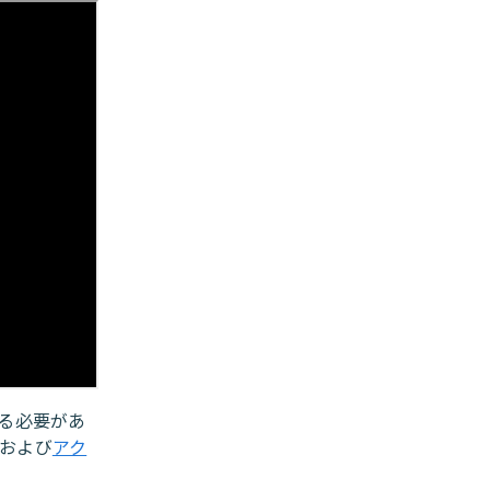
る必要があ
および
アク