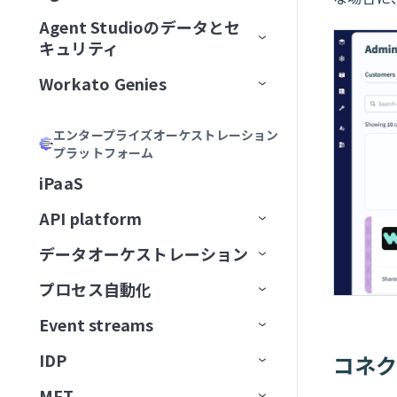
加
Acumen
フィールドをマッピング
リモートMCPサーバーをインスト
MCPサーバーツールの管理
ゲートウェイ
Calendly
Agent Studioのデータとセ
エージェントバージョン管理
Genieの主要コンポーネント
ール
MCPサーバーをAIモデル組織
ChatGPT
Formulaを記述
キュリティ
MCPアプリの管理
サードパーティサーバーへのプ
Canva
認証
に公開
大規模アクションモデル
Genieの使用開始
AIモデルとジョブ説明
MCPサーバーをローカルで実行
ロキシ
Claude
説明を生成
Workato Genies
セキュリティ
MCPアプリDevelopment
Confluence
承認
ChatGPT
マルチモーダル入力と出力
ユースケース
チャットインターフェイス
スコープと設計
MCPクライアントの操作
オブザーバビリティ
カーソル
Genieガバナンス
IT
MCPサーバー設計のベストプラ
Databricks Data Explorer
MCPアクセス方法
MCP検証済みユーザーアク
Claude
エージェントメモリ
ユーザーとアクセスの管理
ガードレール
はじめてのGenieを作成する
ナレッジベースをConfluenceに
チャネルサポート
Genieのスコープを計画する
エンタープライズオーケストレーション
Developer APIおよびEmbedded API
クティス
ガバナンス
MCPクライアントとしてのGenie
MCPサーバーログを表示
Microsoft Copilot
セス
プラットフォーム
検証済みユーザーアクセス
営業
接続
ユーザーIDを確立
EDI Genie
Discord
トラフィック管理
MCP
カーソル
Decision modelsおよびエージェン
Genieの操作
ナレッジベース
検証済みユーザーアクセス
Slack
プロンプト攻撃
Genie設計パターン
職務記述書を作成
チャネルサポートオプショ
MCPツール設計のベストプラク
MCPサーバーのアクセスと設定
MCP検証済みユーザーアク
iPaaS
ト
データ
GenieチャットからSlackメッセ
動作の操作
IT Support Genie
CPQ Genie
機能
ン
Docusign
ユースケース
ティス
Microsoft Copilot
セス設定
コネクター
スキル
ロールベースアクセス
Overviewページ
Microsoft Teams
有害なコンテンツ
ナレッジベース設計のベスト
複数ステップを含むGenieワー
AIモデルを追加
ージを送信
MCPサーバー制限を設定
API platform
エージェント間通信
PII匿名化パターン
License Genie
Rep Genie
プラクティス
クフローの設計
仕組み
機能
チャネルモード
Dropbox
トラブルシューティング
LLMでGitHub課題を作成
Agent Studioの制限
Conversationsページ
Enterprise Contextコネクター
Workato GO
PII検出
データベースのスキル設計
チャットインターフェイスを
経費GenieでCoupa経費を検証
GenieにMCPサーバースキルを追
データオーケストレーション
API監視と分析
Genie会話の可観測性
ナレッジベース管理
追加
EDI Genieのセットアップ
仕組み
機能
チャネル認証
ElevenLabs
FAQ
加
LLMでSnowflakeデータを分析
トラブルシューティング
アプリイベントを作成
Workato Genieコネクター
Headless API
不適切表現フィルター
スキル設計のベストプラクテ
制限
Telegramでパーソナルアシスタ
プロセス自動化
ベストプラクティス
コンセプト
ダッシュボード
スキル
データ取り込み
ィス
ナレッジベースを作成
EDI Genieの使用
IT Support Genieのセットアッ
仕組み
チャンネル応答を有効化
Excel
ントGenieを構築
MCPサーバーAIモデル構成
FAQ
高度なファイルおよびデータ分
Workato Skill connector
算術エラー
カスタム単語フィルター
ドキュメントを削除
タスクをGenieに割り当て
カスタムインターフェース
プ
Event streams
APIゲートウェイ
データソース
エンタープライズ全体の接続性
APIログ
FAQ
データベースのスキル設計
析
ナレッジベースドキュメント
スキルプロンプト
スキルを作成
License Genieのセットアップ
APIのチュートリアル
Freshdesk
調達Genieで発注書を処理
ChatGPT
Microsoft Teamsエラー
拒否トピック
ドキュメントを一覧表示
タスクをユーザーに割り当て
ワークフロートリガーを開始
の準備
IT Support Genieの使用
IDP
コネ
Edge Gateway
送信先
イベント駆動型自動化
Workato Event streams
サポートされているデータソー
スキル設計のベストプラクティ
ファイルと画像をアップロード
MCPサーバースキル
ファイルと画像をアップロー
（リアルタイム）
カスタムチャットUIの構築
GitHub
Decision modelを使用してエー
Claude
Genie呼び出しエラー
ス
ドキュメントを検索
承認リクエストを作成
ス
検索プロンプティング
ド
MFT
AIゲートウェイ
データの抽出
ワークフローオーケストレーショ
Event streams公開API
信頼度スコア
ジェント間でリクエストをルー
サポートされている宛先
使用方法