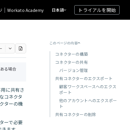
トライアルを開始
日本語
ジ
Workato Academy
このページの内容
ー
コネクターの構築
コネクターの共有
ある場合
バージョン管理
共有コネクターのエクスポート
顧客ワークスペースへのエクス
客専用に共有さ
ポート
なコネクタ
他のアカウントへのエクスポー
クターの機
ト
共有コネクターの削除
クターで必要
できます。