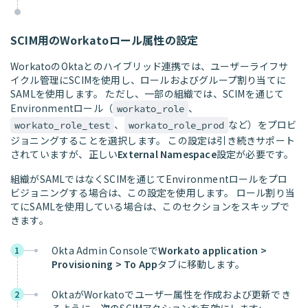
SCIM用のWorkatoロール属性の設定
WorkatoのOktaとのハイブリッド連携では、ユーザーライフサ
イクル管理にSCIMを使用し、ロールおよびグループ割り当てに
SAMLを使用します。 ただし、一部の組織では、SCIMを通じて
Environmentロール（
、
workato_role
、
など）をプロビ
workato_role_test
workato_role_prod
ジョニングすることを選択します。 この設定は引き続きサポート
されていますが、正しい
External Namespace
設定が必要です。
組織がSAMLではなくSCIMを通じてEnvironmentロールをプロ
ビジョニングする場合は、この設定を使用します。 ロール割り当
てにSAMLを使用している場合は、このセクションをスキップで
きます。
Okta Admin Consoleで
Workato application >
1
Provisioning > To App
タブに移動します。
OktaがWorkatoでユーザー属性を作成および更新でき
2