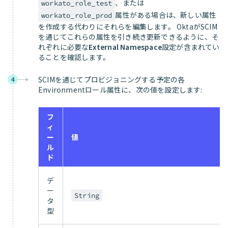
、または
workato_role_test
属性がある場合は、新しい属性
workato_role_prod
を作成する代わりにそれらを編集します。 OktaがSCIM
を通じてこれらの属性を引き続き更新できるように、そ
れぞれに必要な
External Namespace
設定が含まれてい
ることを確認します。
SCIMを通じてプロビジョニングする予定の各
4
Environmentロール属性に、次の値を設定します:
フ
ィ
ー
値
ル
ド
デ
ー
String
タ
型