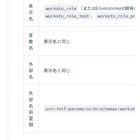
表
（またはEnvironment固有
workato_role
示
、
workato_role_test
workato_role_pro
名
変
数
表示名と同じ
名
外
部
表示名と同じ
名
外
部
名
urn:ietf:params:scim:schemas:workato
前
空
間