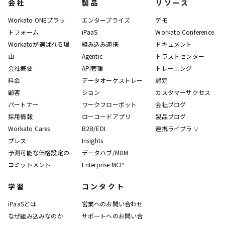
会社
製品
リソース
Workato ONEプラッ
エンタープライズ
デモ
トフォーム
iPaaS
Workato Conference
Workatoが選ばれる理
組み込み連携
ドキュメント
由
Agentic
トラストセンター
会社概要
API管理
トレーニング
料金
データオーケストレー
認定
顧客
ション
カスタマーサクセス
パートナー
ワークフローボット
会社ブログ
採用情報
ローコードアプリ
製品ブログ
Workato Cares
B2B/EDI
連携ライブラリ
プレス
Insights
予測可能な価格設定の
データハブ/MDM
コミットメント
Enterprise MCP
学習
コンタクト
iPaaSとは
営業へのお問い合わせ
なぜ組み込みなのか
サポートへのお問い合