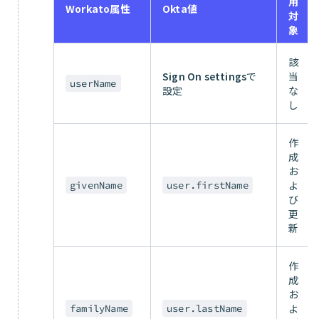
用
Workato属性
Okta値
対
象
該
Sign On settings
で
当
userName
設定
な
し
作
成
お
よ
givenName
user.firstName
び
更
新
作
成
お
よ
familyName
user.lastName