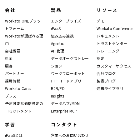
会社
製品
リソース
Workato ONEプラッ
エンタープライズ
デモ
トフォーム
iPaaS
Workato Conference
Workatoが選ばれる理
組み込み連携
ドキュメント
由
Agentic
トラストセンター
会社概要
API管理
トレーニング
料金
データオーケストレー
認定
顧客
ション
カスタマーサクセス
パートナー
ワークフローボット
会社ブログ
採用情報
ローコードアプリ
製品ブログ
Workato Cares
B2B/EDI
連携ライブラリ
プレス
Insights
予測可能な価格設定の
データハブ/MDM
コミットメント
Enterprise MCP
学習
コンタクト
iPaaSとは
営業へのお問い合わせ