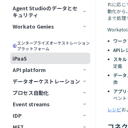
加
Acumen
フィールドをマッピング
れに応じ
リモートMCPサーバーをインスト
MCPサーバーツールの管理
ゲートウェイ
Calendly
Agent Studioのデータとセ
エージェントバージョン管理
Genieの主要コンポーネント
動化から
ール
MCPサーバーをAIモデル組織
ChatGPT
Formulaを記述
キュリティ
MCPアプリの管理
サードパーティサーバーへのプ
Canva
認証
まで処理
に公開
大規模アクションモデル
Genieの使用開始
AIモデルとジョブ説明
MCPサーバーをローカルで実行
ロキシ
Claude
説明を生成
Workato Genies
セキュリティ
MCPアプリDevelopment
Confluence
承認
Work
ChatGPT
マルチモーダル入力と出力
ユースケース
チャットインターフェイス
スコープと設計
MCPクライアントの操作
オブザーバビリティ
カーソル
Genieガバナンス
IT
MCPサーバー設計のベストプラ
Databricks Data Explorer
MCPアクセス方法
MCP検証済みユーザーアク
ワーク
Claude
エージェントメモリ
ユーザーとアクセスの管理
ガードレール
はじめてのGenieを作成する
ナレッジベースをConfluenceに
チャネルサポート
Genieのスコープを計画する
エンタープライズオーケストレーション
Developer APIおよびEmbedded API
クティス
ガバナンス
MCPクライアントとしてのGenie
MCPサーバーログを表示
Microsoft Copilot
セス
プラットフォーム
検証済みユーザーアクセス
営業
接続
ユーザーIDを確立
EDI Genie
APIレ
Discord
トラフィック管理
MCP
カーソル
Decision modelsおよびエージェン
Genieの操作
ナレッジベース
検証済みユーザーアクセス
Slack
プロンプト攻撃
Genie設計パターン
職務記述書を作成
チャネルサポートオプショ
MCPツール設計のベストプラク
MCPサーバーのアクセスと設定
MCP検証済みユーザーアク
iPaaS
スキル
ト
データ
GenieチャットからSlackメッセ
動作の操作
IT Support Genie
CPQ Genie
機能
ン
Docusign
ユースケース
ティス
Microsoft Copilot
セス設定
コネクター
スキル
ロールベースアクセス
Overviewページ
Microsoft Teams
有害なコンテンツ
ナレッジベース設計のベスト
複数ステップを含むGenieワー
AIモデルを追加
定義
ージを送信
MCPサーバー制限を設定
API platform
エージェント間通信
PII匿名化パターン
License Genie
Rep Genie
プラクティス
クフローの設計
仕組み
機能
チャネルモード
Dropbox
データ
トラブルシューティング
LLMでGitHub課題を作成
Agent Studioの制限
Conversationsページ
Enterprise Contextコネクター
Workato GO
PII検出
データベースのスキル設計
チャットインターフェイスを
経費GenieでCoupa経費を検証
GenieにMCPサーバースキルを追
データオーケストレーション
API監視と分析
換
Genie会話の可観測性
ナレッジベース管理
追加
EDI Genieのセットアップ
仕組み
機能
チャネル認証
ElevenLabs
FAQ
加
LLMでSnowflakeデータを分析
トラブルシューティング
アプリイベントを作成
Workato Genieコネクター
Headless API
不適切表現フィルター
スキル設計のベストプラクテ
制限
Telegramでパーソナルアシスタ
アプリ
プロセス自動化
ベストプラクティス
コンセプト
ダッシュボード
スキル
データ取り込み
ィス
ナレッジベースを作成
EDI Genieの使用
IT Support Genieのセットアッ
仕組み
チャンネル応答を有効化
Excel
ントGenieを構築
ベント
MCPサーバーAIモデル構成
FAQ
高度なファイルおよびデータ分
Workato Skill connector
算術エラー
カスタム単語フィルター
ドキュメントを削除
タスクをGenieに割り当て
カスタムインターフェース
プ
Event streams
APIゲートウェイ
データソース
エンタープライズ全体の接続性
APIログ
FAQ
データベースのスキル設計
析
ナレッジベースドキュメント
スキルプロンプト
スキルを作成
License Genieのセットアップ
APIのチュートリアル
Freshdesk
調達Genieで発注書を処理
レシピ
お
ChatGPT
Microsoft Teamsエラー
拒否トピック
ドキュメントを一覧表示
タスクをユーザーに割り当て
ワークフロートリガーを開始
の準備
IT Support Genieの使用
IDP
Edge Gateway
送信先
イベント駆動型自動化
Workato Event streams
サポートされているデータソー
スキル設計のベストプラクティ
ファイルと画像をアップロード
MCPサーバースキル
ファイルと画像をアップロー
（リアルタイム）
カスタムチャットUIの構築
GitHub
Decision modelを使用してエー
Claude
Genie呼び出しエラー
ス
ドキュメントを検索
承認リクエストを作成
コネ
ス
検索プロンプティング
ド
MFT
AIゲートウェイ
データの抽出
ワークフローオーケストレーショ
Event streams公開API
信頼度スコア
ジェント間でリクエストをルー
サポートされている宛先
使用方法