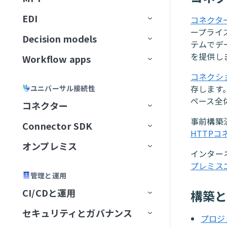
Workato GO用のアクションボー
ユーザー確認
レスポンスを返すアクション
トラブルシューティング
GitLab Explorer
カーソル
ン
ティング
データソースを接続
ドキュメントをアップサート
ビジネスイベントを送信
スキルプロンプト
ドを作成
ナレッジベースとデータベー
高度な機能を追加
EDI
APIコレクション
データの読み込み
Event streamsの制限
IDP by Workatoの制限事項
フローを転送
宛先に接続
イベント（トリガー）ベースの
ユースケース例
メッセージを消費
コネクタ
ナレッジベースとスキルの比
Workato Genieコネクターから
Gmail
スの比較
Microsoft Copilot
データ変換と処理
抽出
ナレッジを保存
ープライ
MCPサーバースキル
Business approvalsで承認リクエ
較
移行
Decision models
APIエンドポイント
データ変換
アクション
ファイルサーバー
コネクション設定
APIプロキシコレクション
増分ロード
権限
メッセージを公開
ファイル転送を設定
テムでデ
Gong
ストを作成
ナレッジベースとデータベー
エラーおよび例外処理
カスタム抽出
ユーザー確認
コネクターFAQ
を提供し
Workflow apps
APIガバナンス
データパイプライン
トリガー
Decision modelの設定
APIレシピコレクション
APIレシピエンドポイント
変換手法
トピックのナビゲーション
メッセージのバッチを公開
ドキュメントを処理
エラー処理と再試行
SFTPエンドポイントをセットア
スのベストプラクティス
Google Calendar
エージェントオーケストレーシ
セキュリティとコンプライアンス
レプリケーションパイプライン
ップ
スキルバージョン管理
コネクシ
APIセキュリティ
データオーケストレーションの制
アクション
モデルフィールド
主要コンポーネント
ョン
SOAP APIレシピコレクション
APIプロキシエンドポイント
APIアクセスポリシー
構築済み変換
データパイプラインの概念
新規トピックの作成
ドキュメントを分類
アラートと監視
バケット内の新規トランザクシ
ナレッジベースレシピ
APIレシピ
Google Contacts
存します
ユニバーサル接続性
限
スケーラビリティとパフォーマン
抽出頻度の設定
SFTPアカウントを作成
ョン
ナレッジベースとスキルの比較
ライブラリ
デシジョンテーブル
ユースケース例
Genieをテスト
AIゲートウェイコレクション
エンドポイント管理
レシピOps
APIアクセス
カスタムコード
データパイプラインの設定
トピックスキーマ
データ形式を変換
ナレッジベースとスキルの比
APIレシピを作成
APIプロキシエンドポイントを
ペース全
ス
コネクター
Google Directory End User
Change Data Capture
サーバーアクティビティログ
較
設定
API開発者ポータル
Decision Modelsコネクター
管理
コレクションを編集
テスト
レシピバージョン管理
認証
SQLベースの変換
データパイプラインの監視と管
リテンション期間
レコードの作成
CRMアプリ
新規APIリクエストトリガー
エンドポイントの有効化/無効
API同時実行しきい値超過トリ
新しいAPIクライアントを作成
Amazon S3を設定
事前構築
監視と分析
Connector SDK
アプリコネクター
Google Docs
理
APIプロキシ変換の適用
化
ガー
HTTPコ
設定
ビルダーエクスペリエンス
設定を構成
キャッシュ
開発者ポータルの設定
SQL Transformations
トピックのリセット
ラベルを生成
翻訳アプリ
権限
APIリクエストに応答アクショ
新しいアプリケーションを作
Auth Token
Asanaを設定
ユーザーとロールの管理
オンプレミス
ユニバーサルコネクター
プラットフォームクイックス
Google Drive
Active Directory
レシピ内のパイプライントリガ
ン
パステンプレート化
APIポリシークォータ違反トリ
成
インター
タート
APIの呼び出し
アプリのユーザーエクスペリ
未認証コレクション
FAQ
開発者ポータルへのアクセス
カスタムドメイン
SQLコレクション by Workato
メッセージプレビュー
レコードを取得
アプリディレクトリ
はじめに
OAuth 2.0
カスタムドメイン
コネクター概要
Azure Blob Storageを設定
カスタムコードサポート
ー
ガー
プレミス
コミュニティコネクター
オンプレミスグループ
Google Meet
Adobe Commerce Magento
A2A Protocol
コネクション設定
エンス
APIレシピエンドポイントを設
エンドポイントパスのガイド
新しいアクセスプロファイル
管理と運用
ハウツーガイド
テストコードタブ
API platformの制限
Postmanに同期
カスタム認可
JSON Transformations by
新規メッセージトリガー
レコードの検索
アプリユーザーとグループの管
アプリ設定
JSON Web Token
JITユーザー設定
データソースをセットアップ
SQL Collection制限
BambooHRを設定
Workflow appの作成
再利用可能なコンポーネント
同期タイプと実行
定
ライン
APIポリシーレート制限違反ト
を作成
コネクターを提供
オンプレミスエージェント
Google Sheets
Adobe Experience Manager
GraphQL
Aconex
グループを作成
トリガー
コネクション設定
コネクション設定
CI/CDと運用
構築
Workflow appsの制限
Workato
理
招待と認証
リガー
SDKリファレンス
バージョン管理
最初のコネクターを構築
OpenAPI仕様のダウンロード
Truststore
新規メッセージバッチトリガー
検証済みユーザーアクセス
OpenID Connect
AvroおよびParquetファイルを
Confluenceを設定
既存のプロジェクトから
セットアップとアクセス
JWT Workatoクレーム
バージョン管理とデプロイメント
データパイプラインのトラブル
SOAP APIウォークスルー
カスタム検証
コネクター制限
オンプレミスコネクション
Google Slides
ADP Workforce Now
HTTP
Airwallex
グループステータス
エージェントを追加
アクション
コネクション設定
タスクを再開
コネクション設定
コネクション設定
新規エントリ
セキュリティとガバナンス
FAQ
Environment
SQLコレクション by Workato
ポータル設定
Workflow apps portalホームペー
変換
JSONデータを変換
Workflow appを作成
シューティング
APIリクエストタイムアウトト
プロジ
CLI
コネクターを共有
OpenAPI仕様によるコネクタ
コネクターキーリファレン
FAQ
APIパスプレフィックス
メッセージ公開アクション
ページ
OAuth 2.0トークンイントロス
Coupaを設定
アプリインターフェイスを
JWTペイロードクレームを
ジ
パフォーマンス
DCRを使用したAPIクライアン