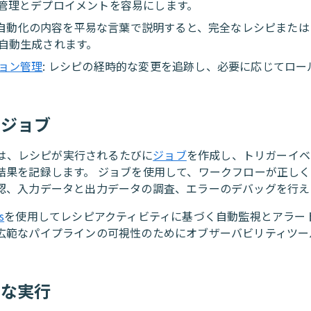
管理とデプロイメントを容易にします。
: 自動化の内容を平易な言葉で説明すると、完全なレシピまた
自動生成されます。
ョン管理
: レシピの経時的な変更を追跡し、必要に応じてロー
とジョブ
toは、レシピが実行されるたびに
ジョブ
を作成し、トリガーイベ
結果を記録します。 ジョブを使用して、ワークフローが正し
認、入力データと出力データの調査、エラーのデバッグを行え
s
を使用してレシピアクティビティに基づく自動監視とアラー
広範なパイプラインの可視性のためにオブザーバビリティツー
模な実行