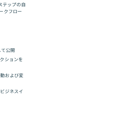
ステップの自
ークフロー
して公開
アクションを
移動および変
のビジネスイ