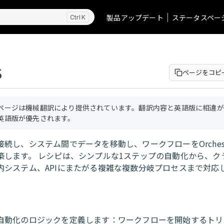
製品アップデート
ステータスペー
K
S
ページをコピ
ページは機械翻訳により提供されています。翻訳内容と英語版に相違が
英語版が優先されます。
続し、システム間でデータを移動し、ワークフローをOrchest
築します。 レシピは、シンプルな1ステップの自動化から、ク
内システム、APIにまたがる複雑な複数分岐プロセスまで対応
ピ
自動化のロジックを定義します：ワークフローを開始するトリ