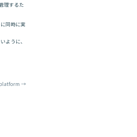
を管理するた
とに同時に実
ないように、
 platform
→