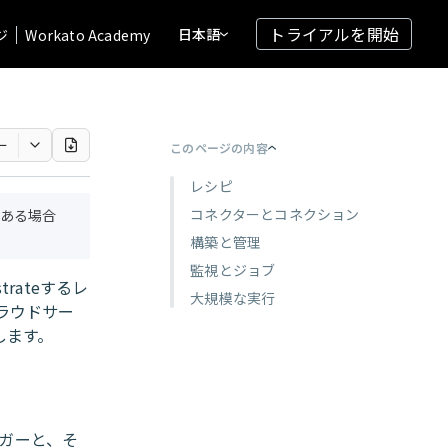
トライアルを開始
日本語
ジ
Workato Academy
ー
このページの内容
レシピ
コネクターとコネクション
ある場合
構築と管理
監視とジョブ
rateするレ
大規模な実行
ラウドサー
します。
ガーと、そ