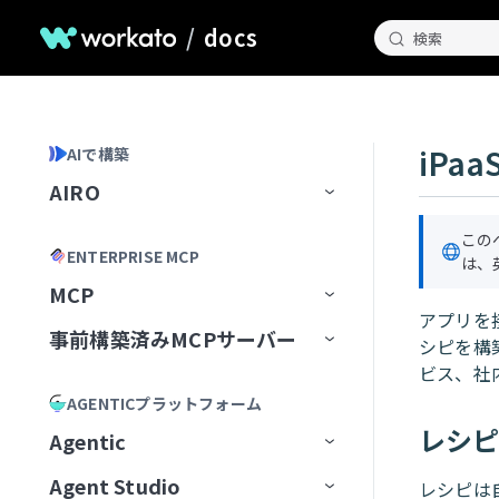
/
docs
検索
iPaa
AIで構築
AIRO
ホームページ
この
ENTERPRISE MCP
は、
AIROとのチャット
MCP
アプリを接
AIROが知っていること
チャット履歴の管理
事前構築済みMCPサーバー
MCP Registry
シピを構
Blueprints
AIROプレイブック
ビス、社
MCP構成
事前構築済みMCPサーバー
MCPレジストリを管理
AGENTICプラットフォーム
AIROで構築
最初のブループリントを作成
MCP Runtime
MCPサーバーAIモデル構成
MCPレジストリへのアクセスを
最初から開始
Airtable
レシ
Agentic
リクエスト
AIRO MCPサーバー
ブループリントの管理
レシピ
MCP Control Plane
構築済みMCPサーバーから開始
Box
AIモデルにMCPサーバーを追
Agent Studio
Workato Agent Registry
レシピは