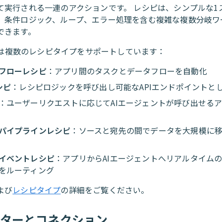
て実行される一連のアクションです。 レシピは、シンプルな1
、条件ロジック、ループ、エラー処理を含む複雑な複数分岐ワ
できます。
atoは複数のレシピタイプをサポートしています：
フローレシピ
：アプリ間のタスクとデータフローを自動化
シピ
：レシピロジックを呼び出し可能なAPIエンドポイントと
：ユーザーリクエストに応じてAIエージェントが呼び出せる
パイプラインレシピ
：ソースと宛先の間でデータを大規模に
イベントレシピ
：アプリからAIエージェントへリアルタイム
をルーティング
よび
レシピタイプ
の詳細をご覧ください。
クターとコネクション