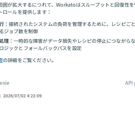
範囲が拡大するにつれて、Workatoはスループットと回復性
トロールを提供します：
行
：接続されたシステムの負荷を管理するために、レシピご
るジョブ数を制御
処理
：一時的な障害がデータ損失やレシピの停止につながら
ロジックとフォールバックパスを設定
理
の詳細をご覧ください。
enie
API
ー
:
2026/07/02 4:23:09