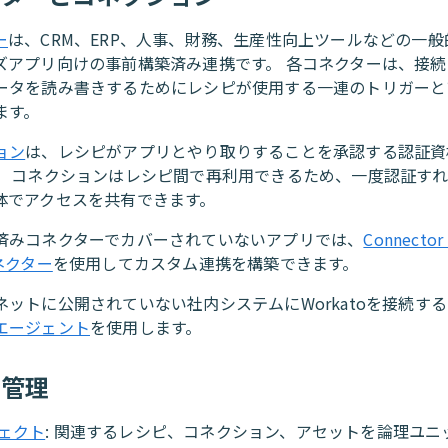
ー
は、CRM、ERP、人事、財務、生産性向上ツールなどの一
ズアプリ向けの事前構築済み連携です。 各コネクターは、接
ータを読み書きするためにレシピが使用する一連のトリガーと
ます。
ョン
は、レシピがアプリとやり取りすることを承認する認証資
。 コネクションはレシピ間で再利用できるため、一度認証す
体でアクセスを共有できます。
済みコネクターでカバーされていないアプリでは、
Connector
ネクター
を使用してカスタム連携を構築できます。
ネットに公開されていない社内システムにWorkatoを接続す
エージェント
を使用します。
と管理
ェクト
: 関連するレシピ、コネクション、アセットを論理ユニ