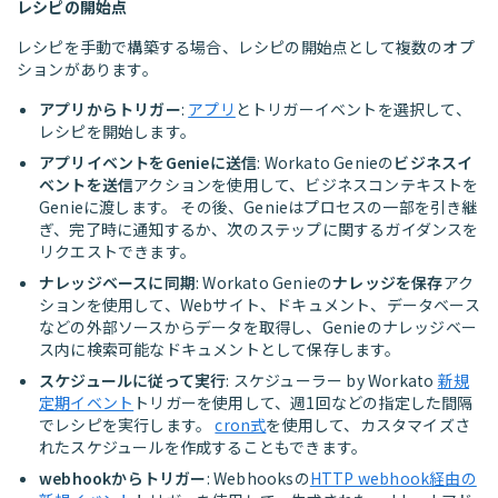
レシピの開始点
レシピを手動で構築する場合、レシピの開始点として複数のオプ
ションがあります。
アプリからトリガー
:
アプリ
とトリガーイベントを選択して、
レシピを開始します。
アプリイベントをGenieに送信
: Workato Genieの
ビジネスイ
ベントを送信
アクションを使用して、ビジネスコンテキストを
Genieに渡します。 その後、Genieはプロセスの一部を引き継
ぎ、完了時に通知するか、次のステップに関するガイダンスを
リクエストできます。
ナレッジベースに同期
: Workato Genieの
ナレッジを保存
アク
ションを使用して、Webサイト、ドキュメント、データベース
などの外部ソースからデータを取得し、Genieのナレッジベー
ス内に検索可能なドキュメントとして保存します。
スケジュールに従って実行
: スケジューラー by Workato
新規
定期イベント
トリガーを使用して、週1回などの指定した間隔
でレシピを実行します。
cron式
を使用して、カスタマイズさ
れたスケジュールを作成することもできます。
webhookからトリガー
: Webhooksの
HTTP webhook経由の