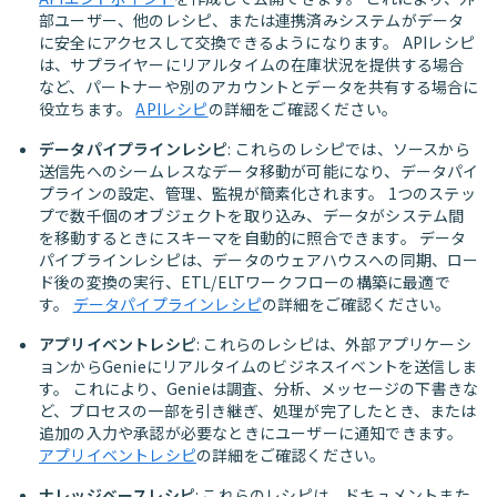
部ユーザー、他のレシピ、または連携済みシステムがデータ
に安全にアクセスして交換できるようになります。 APIレシピ
は、サプライヤーにリアルタイムの在庫状況を提供する場合
など、パートナーや別のアカウントとデータを共有する場合に
役立ちます。
APIレシピ
の詳細をご確認ください。
データパイプラインレシピ
: これらのレシピでは、ソースから
送信先へのシームレスなデータ移動が可能になり、データパイ
プラインの設定、管理、監視が簡素化されます。 1つのステッ
プで数千個のオブジェクトを取り込み、データがシステム間
を移動するときにスキーマを自動的に照合できます。 データ
パイプラインレシピは、データのウェアハウスへの同期、ロー
ド後の変換の実行、ETL/ELTワークフローの構築に最適で
す。
データパイプラインレシピ
の詳細をご確認ください。
アプリイベントレシピ
: これらのレシピは、外部アプリケーシ
ョンからGenieにリアルタイムのビジネスイベントを送信しま
す。 これにより、Genieは調査、分析、メッセージの下書きな
ど、プロセスの一部を引き継ぎ、処理が完了したとき、または
追加の入力や承認が必要なときにユーザーに通知できます。
アプリイベントレシピ
の詳細をご確認ください。
ナレッジベースレシピ
: これらのレシピは、ドキュメントまた