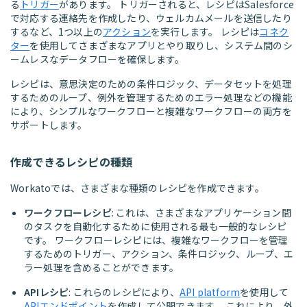
る
トリガー
があります。 トリガーされると、レシピはSalesforce
で対応する連絡先を作成したり、ウェルカムメールを送信したり
するなど、1つ以上の
アクション
を実行します。 レシピは
コネク
ター
を使用してさまざまなアプリとやり取りし、システム間のシ
ームレスなデータフローを確保します。
レシピは、意思決定のための条件ロジック、データセットを処理
するためのループ、例外を管理するためのエラー処理などの機能
により、シンプルなワークフローと複雑なワークフローの両方を
サポートします。
作成できるレシピの種類
Workatoでは、さまざまな種類のレシピを作成できます。
ワークフローレシピ
: これは、さまざまなアプリケーション間
のタスクを自動化するために使用される最も一般的なレシピ
です。 ワークフローレシピには、複雑なワークフローを管理
するためのトリガー、アクション、条件ロジック、ループ、エ
ラー処理を含めることができます。
APIレシピ
: これらのレシピにより、
API platform
を使用して
APIエンドポイント
を作成して公開できます。 これにより、外