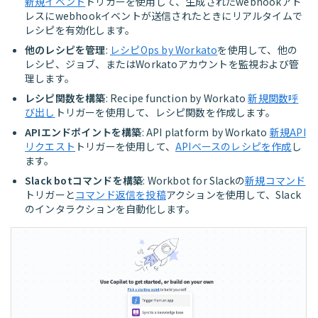
新規イベント
トリガーを使用して、生成されたwebhookアド
レスにwebhookイベントが送信されたときにリアルタイムで
レシピを有効化します。
他のレシピを管理
:
レシピOps by Workato
を使用して、他の
レシピ、ジョブ、またはWorkatoアカウントを監視および管
理します。
レシピ関数を構築
: Recipe function by Workato
新規関数呼
び出し
トリガーを使用して、レシピ関数を作成します。
APIエンドポイントを構築
: API platform by Workato
新規API
リクエスト
トリガーを使用して、
APIベースのレシピを作成
し
ます。
Slack botコマンドを構築
: Workbot for Slackの
新規コマンド
トリガーと
コマンド返信を投稿
アクションを使用して、Slack
のインタラクションを自動化します。