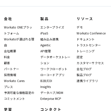
会社
製品
リソース
Workato ONEプラッ
エンタープライズ
デモ
トフォーム
iPaaS
Workato Conference
Workatoが選ばれる理
組み込み連携
ドキュメント
由
Agentic
トラストセンター
会社概要
API管理
トレーニング
料金
データオーケストレー
認定
顧客
ション
カスタマーサクセス
パートナー
ワークフローボット
会社ブログ
採用情報
ローコードアプリ
製品ブログ
Workato Cares
B2B/EDI
連携ライブラリ
プレス
Insights
予測可能な価格設定の
データハブ/MDM
コミットメント
Enterprise MCP
学習
コンタクト