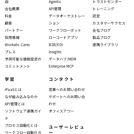
由
Agentic
トラストセンター
会社概要
API管理
トレーニング
料金
データオーケストレー
認定
顧客
ション
カスタマーサクセス
パートナー
ワークフローボット
会社ブログ
採用情報
ローコードアプリ
製品ブログ
Workato Cares
B2B/EDI
連携ライブラリ
プレス
Insights
予測可能な価格設定の
データハブ/MDM
コミットメント
Enterprise MCP
学習
コンタクト
iPaaSとは
営業へのお問い合わせ
なぜ組み込みなのか
サポートへのお問い合
API管理とは
わせ
ソフトウェア連携ガイ
オフィスアワー
ド
プロセス自動化とは
ユーザーレビュ
ー
ワークフロー自動化ガ