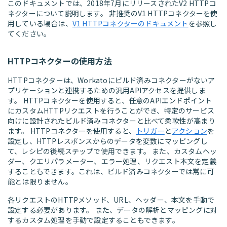
このドキュメントでは、2018年7月にリリースされたV2 HTTPコ
ネクターについて説明します。 非推奨のV1 HTTPコネクターを使
用している場合は、
V1 HTTPコネクターのドキュメント
を参照し
てください。
HTTPコネクターの使用方法
HTTPコネクターは、Workatoにビルド済みコネクターがないア
プリケーションと連携するための汎用APIアクセスを提供しま
す。 HTTPコネクターを使用すると、任意のAPIエンドポイント
にカスタムHTTPリクエストを行うことができ、特定のサービス
向けに設計されたビルド済みコネクターと比べて柔軟性が高まり
ます。 HTTPコネクターを使用すると、
トリガー
と
アクション
を
設定し、HTTPレスポンスからのデータを変数にマッピングし
て、レシピの後続ステップで使用できます。 また、カスタムヘッ
ダー、クエリパラメーター、エラー処理、リクエスト本文を定義
することもできます。これは、ビルド済みコネクターでは常に可
能とは限りません。
各リクエストのHTTPメソッド、URL、ヘッダー、本文を手動で
設定する必要があります。 また、データの解析とマッピングに対
するカスタム処理を手動で設定することもできます。